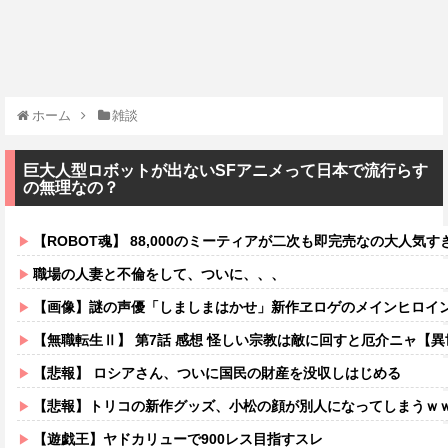
ホーム
雑談
巨大人型ロボットが出ないSFアニメって日本で流行らす
の無理なの？
【ROBOT魂】 88,000のミーティアが二次も即完売なの大人気す
職場の人妻と不倫をして、ついに、、、
【画像】謎の声優「しましまはかせ」新作ヱロゲのメインヒロイ
【無職転生Ⅱ】 第7話 感想 怪しい宗教は敵に回すと厄介ニャ【
【悲報】 ロシアさん、ついに国民の財産を没収しはじめる
【悲報】トリコの新作グッズ、小松の顔が別人になってしまうｗ
【遊戯王】ヤドカリューで900レス目指すスレ