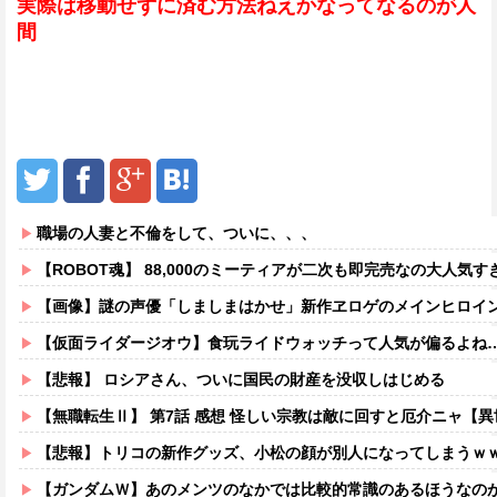
実際は移動せずに済む方法ねえかなってなるのが人
間
職場の人妻と不倫をして、ついに、、、
【ROBOT魂】 88,000のミーティアが二次も即完売なの大人気す
【画像】謎の声優「しましまはかせ」新作ヱロゲのメインヒロイ
【仮面ライダージオウ】食玩ライドウォッチって人気が偏るよね
【悲報】 ロシアさん、ついに国民の財産を没収しはじめる
【無職転生Ⅱ】 第7話 感想 怪しい宗教は敵に回すと厄介ニャ【
【悲報】トリコの新作グッズ、小松の顔が別人になってしまうｗ
【ガンダムＷ】あのメンツのなかでは比較的常識のあるほうなの