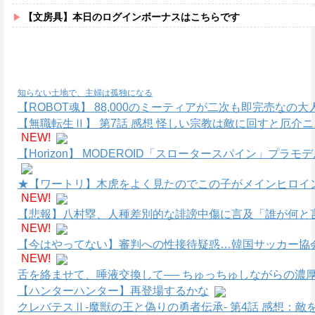
【文房具】本日のログインボーナスはこちらです
知らない土地で、主婦は孤独になる
【ROBOT魂】 88,000のミーティアが二次も即完売なの
【無職転生Ⅱ】 第7話 感想 怪しい宗教は敵に回すと厄介
NEW!
【Horizon】 MODEROID「スロータースパイン」プラ
★【ワートリ】木虎をよく見たのでこの子がメインヒロイ
NEW!
【悲報】八村塁、人種差別的な誹謗中傷に言及「誰が何と
NEW!
【今はやってない】審判への性接待疑惑…韓国サッカー協
NEW!
舌を絡ませて、唾液交換して── ちゅっちゅしながらの濃厚
【ハンターハンター】再登場するかな
クレバテスⅡ-魔獣の王と偽りの勇者伝承- 第4話 感想：