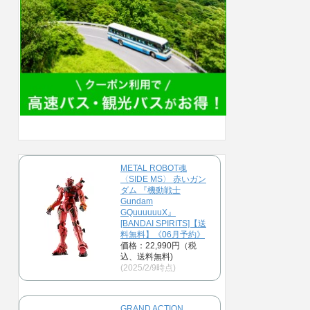
METAL ROBOT魂
〈SIDE MS〉 赤いガン
ダム 『機動戦士
Gundam
GQuuuuuuX』
[BANDAI SPIRITS]【送
料無料】《06月予約》
価格：22,990円（税
込、送料無料)
(2025/2/9時点)
GRAND ACTION