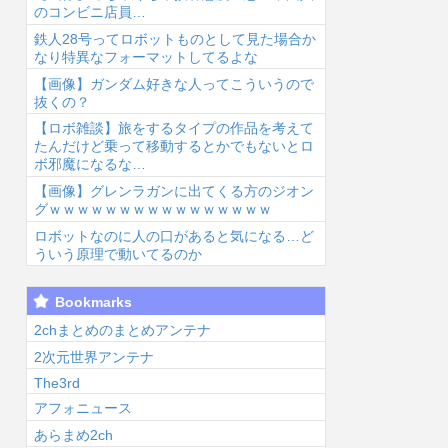
のコンビニ店員…
鉄人28号ってロボットものとして見た場合か
なり特異なフォーマットしてるよな
【画像】ガンダム好きな人ってこういうので
抜くの？
【ロボ雑談】旅をするタイプの作品を考えて
6/8/7 11:31
2026/8/7 11:12
2026/8/7 11:11
2026
たんだけど乗って移動するとかでもないとロ
ボ邪魔になるな…
【画像】グレンラガンに出てくる方のジオン
グｗｗｗｗｗｗｗｗｗｗｗｗｗｗｗｗ
ロボットなのに人の口があると気になる…ど
ういう原理で動いてるのか
【朗報】ジブリ
【悲報】ハンタ
主人公の実父←
初
Bookmarks
パークにナウシ
ーハンターのツ
強い 主人公の
隊
カエリア整備
ェリードニヒさ
実姉←クソ強
触
2chまとめのまとめアンテナ
...
ん、死亡...
い 主人公の実
2次元世界アンテナ
兄←こ...
The3rd
アフォニュース
あらまめ2ch