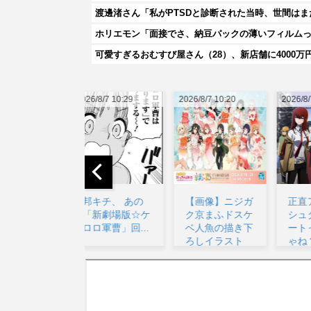
ホリエモン「面接でさ、納豆パックの薄いフィルム
026/8/7 10:29
2026/8/7 10:20
2026/8/7 14:39
20
邦キチ、 あの
【画像】ニジガ
正直アニメ版の
「新劇場版☆ケ
ク京まふドスケ
シュタインズゲ
ロロ軍曹」回...
ベ人魚の描き下
ートって微妙じ
ろしイラスト
ゃね？...
【ラブ...