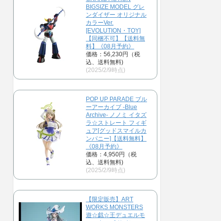
BIGSIZE MODEL グレ
ンダイザー オリジナル
カラーVer.
[EVOLUTION・TOY]
【同梱不可】【送料無
料】《08月予約》
価格：56,230円（税
込、送料無料)
(2025/2/9時点)
POP UP PARADE ブル
ーアーカイブ -Blue
Archive- ノノミ イタズ
ラ☆ストレート フィギ
ュア[グッドスマイルカ
ンパニー]【送料無料】
《08月予約》
価格：4,950円（税
込、送料無料)
(2025/2/9時点)
【限定販売】ART
WORKS MONSTERS
遊☆戯☆王デュエルモ