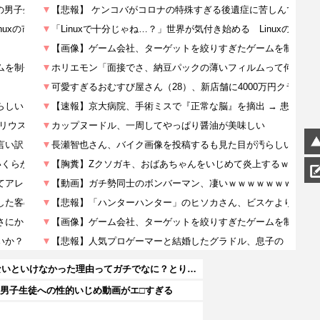
【謎】『ダーク路線のドラクエ12』を発売中止にしないといけなかった理由ってガチでなに？とりあえすだせばいいやん
の男子生徒への性的いじめ動画がエ□すぎる