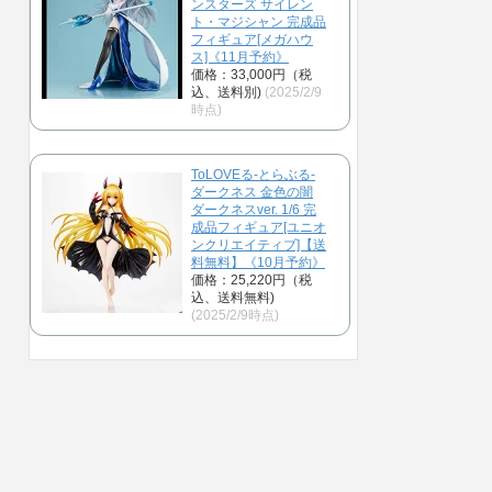
ンスターズ サイレン
ト・マジシャン 完成品
フィギュア[メガハウ
ス]《11月予約》
価格：33,000円（税
込、送料別)
(2025/2/9
時点)
ToLOVEる-とらぶる-
ダークネス 金色の闇
ダークネスver. 1/6 完
成品フィギュア[ユニオ
ンクリエイティブ]【送
料無料】《10月予約》
価格：25,220円（税
込、送料無料)
(2025/2/9時点)