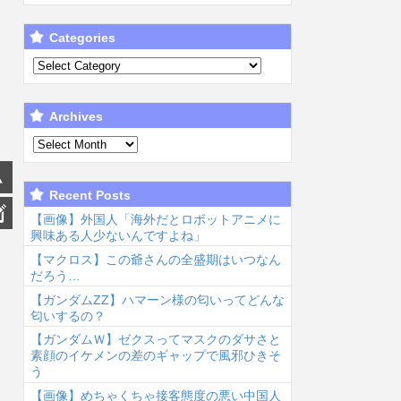
Categories
Archives
Recent Posts
【画像】外国人「海外だとロボットアニメに
興味ある人少ないんですよね」
【マクロス】この爺さんの全盛期はいつなん
だろう…
【ガンダムΖΖ】ハマーン様の匂いってどんな
匂いするの？
【ガンダムＷ】ゼクスってマスクのダサさと
素顔のイケメンの差のギャップで風邪ひきそ
う
【画像】めちゃくちゃ接客態度の悪い中国人