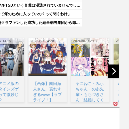
渡邊渚さん「私がPTSDと診断された当時、世間はまだPTSDという言葉は浸透されていませんでした」
って何のために入っていの？って聞くわけ」
可愛すぎるおむすび屋さん（28）、新店舗に4000万円クラファンした成功した結果弱男集団から叩かれてしまうｗｗｗｗ
26/8/7 14:28
2026/8/7 12:13
2026/8/7 11:33
202
【画像】園田海
ヤニねこ・みぃ
幼女戦記のアニ
未さん、哀れす
ちゃん・のあ先
メこれもう敗戦
ぎるwww【ラブ
輩・もちづきさ
に向かっていく
ライブ！】...
ん「結婚してく
感じか?...
へ
ださ...