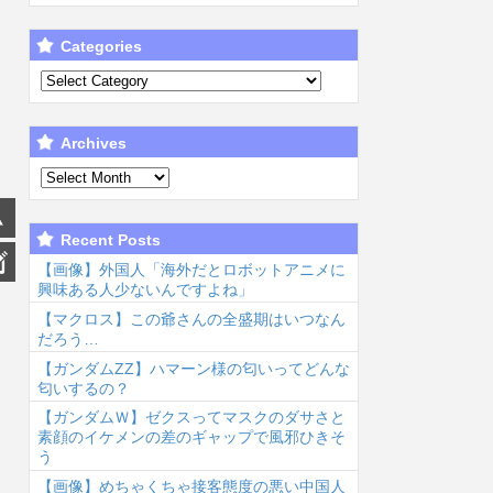
Categories
Archives
Recent Posts
【画像】外国人「海外だとロボットアニメに
興味ある人少ないんですよね」
【マクロス】この爺さんの全盛期はいつなん
だろう…
【ガンダムΖΖ】ハマーン様の匂いってどんな
匂いするの？
【ガンダムＷ】ゼクスってマスクのダサさと
素顔のイケメンの差のギャップで風邪ひきそ
う
【画像】めちゃくちゃ接客態度の悪い中国人