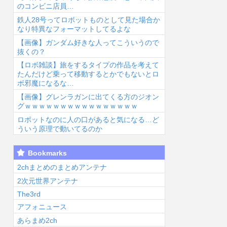
のコンビニ店員…
鉄人28号ってロボットものとして見た場合か
なり特異なフォーマットしてるよな
【画像】ガンダム好きな人ってこういうので
抜くの？
【ロボ雑談】旅をするタイプの作品を考えて
6/8/8 00:37
2026/8/8 00:07
2026/8/7 23:33
2026
たんだけど乗って移動するとかでもないとロ
ボ邪魔になるな…
【画像】グレンラガンに出てくる方のジオン
グｗｗｗｗｗｗｗｗｗｗｗｗｗｗｗｗ
ロボットなのに人の口があると気になる…ど
ういう原理で動いてるのか
【ポケモン】ナ
【画像】佐倉綾
【悲報】太鼓の
【
Bookmarks
ンジャモってめ
音さんのおっぱ
達人、お馴染み
倉
ちゃくちゃヱロ
いが相変わらず
のフォントの使
(
2chまとめのまとめアンテナ
くて可愛いよ
デカいと話題...
用料が年間6万
コ
2次元世界アンテナ
...
から...
が.
The3rd
アフォニュース
あらまめ2ch