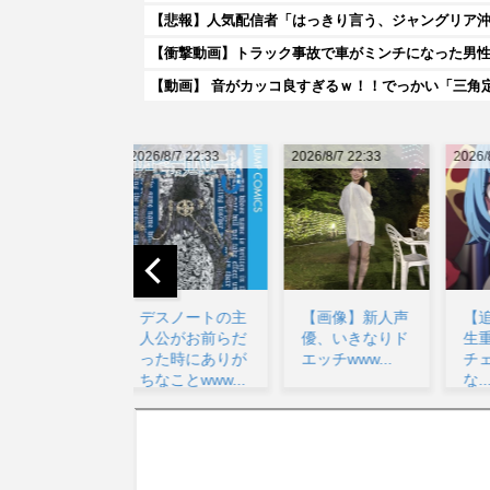
【衝撃動画】トラック事故で車がミンチになった男
【動画】 音がカッコ良すぎるｗ！！でっかい「三角
026/8/7 22:33
2026/8/7 22:33
2026/8/8 02:01
20
デスノートの主
【画像】新人声
【追放された転
人公がお前らだ
優、いきなりド
生重騎士】ルー
った時にありが
エッチwww...
チェうるさい
ちなことwww...
な...