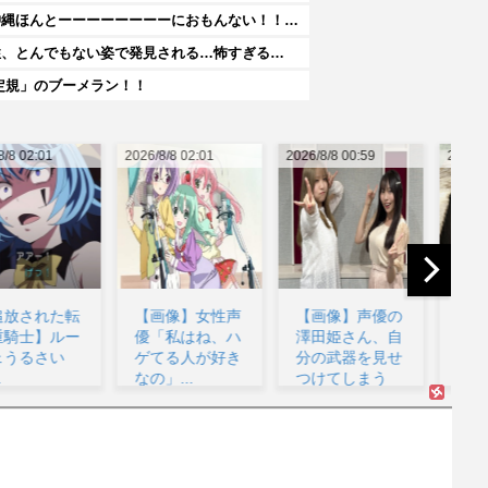
【悲報】人気配信者「はっきり言う、ジャングリア沖縄ほんとーーーーーーーーにおもんない！！！！」→炎上
性、とんでもない姿で発見される…怖すぎる…
定規」のブーメラン！！
26/8/8 02:01
2026/8/8 00:59
2026/8/8 00:54
202
【画像】女性声
【画像】声優の
ヤニねこの影響
優「私はね、ハ
澤田姫さん、自
受けてたばこ吸
ゲてる人が好き
分の武器を見せ
ってみたいんだ
なの」...
つけてしまう
けど...
www...
な