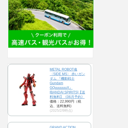
METAL ROBOT魂
〈SIDE MS〉 赤いガン
ダム 『機動戦士
Gundam
GQuuuuuuX』
[BANDAI SPIRITS]【送
料無料】《06月予約》
価格：22,990円（税
込、送料無料)
(2025/2/9時点)
GRAND ACTION