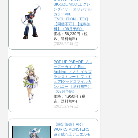
BIGSIZE MODEL グレ
ンダイザー オリジナル
カラーVer.
[EVOLUTION・TOY]
【同梱不可】【送料無
料】《08月予約》
価格：56,230円（税
込、送料無料)
(2025/2/9時点)
POP UP PARADE ブル
ーアーカイブ -Blue
Archive- ノノミ イタズ
ラ☆ストレート フィギ
ュア[グッドスマイルカ
ンパニー]【送料無料】
《08月予約》
価格：4,950円（税
込、送料無料)
(2025/2/9時点)
【限定販売】ART
WORKS MONSTERS
遊☆戯☆王デュエルモ