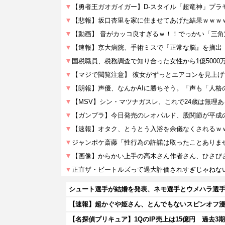
シュート選手が結婚を発表、ネモ選手とウメハラ選
【名探偵プリキュア】1QのIP売上は15億円 過去3