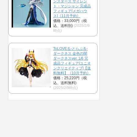
ンスターズ サイレン
ト・マジシャン 完成品
フィギュア[メガハウ
ス]《11月予約》
価格：33,000円（税
込、送料別)
(2025/2/9
時点)
ToLOVEる-とらぶる-
ダークネス 金色の闇
ダークネスver. 1/6 完
成品フィギュア[ユニオ
ンクリエイティブ]【送
料無料】《10月予約》
価格：25,220円（税
込、送料無料)
(2025/2/9時点)