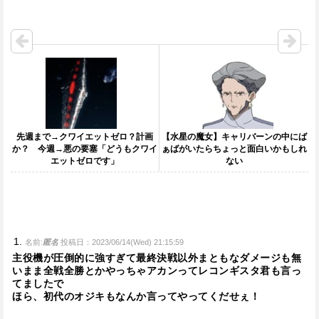
先週まで→クワイエットゼロ？計画
【水星の魔女】キャリバーンの中にば
か？ 今週→悪の要塞「どうもクワイ
ぁばがいたらちょっと面白いかもしれ
エットゼロです」
ない
名前:
匿名
投稿日：2023/06/14(Wed) 21:15:59
主役機が圧倒的に強すぎて最終決戦以外まともなダメージも無
いまま全戦全勝とかやっちゃアカンってレコンギスタ君も言っ
てましたで
ほら、初代のオジキもなんか言ってやってくだせぇ！