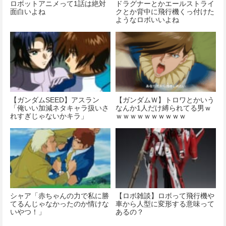
ロボットアニメって1話は絶対
ドラグナーとかエールストライ
面白いよね
クとか背中に飛行機くっ付けた
ようなロボいいよね
【ガンダムSEED】アスラン
【ガンダムＷ】トロワとかいう
「俺いい加減ネタキャラ扱いさ
なんか1人だけ縛られてる男ｗ
れすぎじゃないかキラ」
ｗｗｗｗｗｗｗｗｗｗ
シャア「赤ちゃんの力で私に勝
【ロボ雑談】ロボって飛行機や
てるんじゃなかったのか情けな
車から人型に変形する意味って
いやつ！」
あるの？