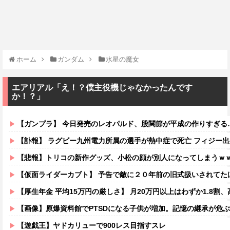
ホーム
ガンダム
水星の魔女
エアリアル「え！？僕主役機じゃなかったんです
か！？」
【ガンプラ】 今日発売のレオパルド、股関節が平成の作りすぎる
【訃報】 ラグビー九州電力所属の選手が熱中症で死亡 フィジー出
【悲報】トリコの新作グッズ、小松の顔が別人になってしまうｗ
【仮面ライダーカブト】 予告で敵に２０年前の旧式扱いされてた
【厚生年金 平均15万円の厳しさ】 月20万円以上はわずか1.8割、高
【画像】原爆資料館でPTSDになる子供が増加。記憶の継承が危
【遊戯王】ヤドカリューで900レス目指すスレ