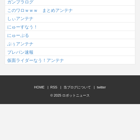
ガンプラログ
このワロｗｗｗ まとめアンテナ
しぃアンテナ
にゅーすなう！
にゅーぷる
ぷぅアンテナ
プレバン速報
仮面ライダーなう！アンテナ
HOME
RSS
当ブログについて
twitter
© 2025
ロボットニュース