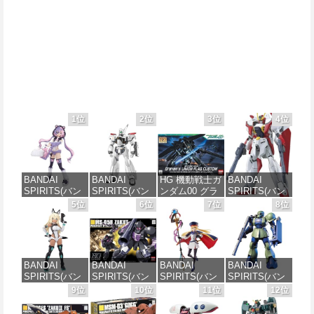
1位
2位
3位
4位
BANDAI
BANDAI
HG 機動戦士ガ
BANDAI
SPIRITS(バン
SPIRITS(バン
ンダム00 グラ
SPIRITS(バン
ダイ スピリッ
ダイ スピリッ
ハム専用ユニ
ダイ スピリッ
5位
6位
7位
8位
ツ) 30MS SIS-
ツ) 機動警察パ
オンフラッグ
ツ) HGAW 機
J00 メルンジ
トレイバー
カスタム 1/144
動新世紀ガン
ャ[カラーA] 色
EZY RG 1/48
スケール 色分
ダムX ガンダ
分け済みプラ
AV-98Plus (イ
け済みプラモ
ムエアマスタ
モデル
ングラム・プ
デル
ー 1/144スケー
BANDAI
BANDAI
BANDAI
BANDAI
ラス) 色分け済
ル 色分け済み
SPIRITS(バン
SPIRITS(バン
SPIRITS(バン
SPIRITS(バン
みプラモデル
プラモデル
価格：¥4,200
価格：¥1,800
ダイスピリッ
ダイ スピリッ
ダイ スピリッ
ダイ スピリッ
9位
10位
11位
12位
ツ) 30MS SIS-
ツ) HGUC 機動
ツ) 30MS
ツ) HGUC
価格：¥6,600
価格：¥3,600
H00 セスティ
戦士ガンダム
Fate/Grand
1/144 HGUC