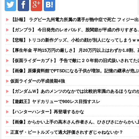
【訃報】 ラグビー九州電力所属の選手が熱中症で死亡 フィジー出
【ガンプラ】 今日発売のレオパルド、股関節が平成の作りすぎる
【悲報】トリコの新作グッズ、小松の顔が別人になってしまうｗ
【厚生年金 平均15万円の厳しさ】 月20万円以上はわずか1.8割、高
【仮面ライダーカブト】 予告で敵に２０年前の旧式扱いされてた
【画像】原爆資料館でPTSDになる子供が増加。記憶の継承が危
仮面ライダーの平成後期4強
【ガンダムＷ】あのメンツのなかでは比較的常識のあるほうなの
【遊戯王】ヤドカリューで900レス目指すスレ
【ハンターハンター】再登場するかな
【画像】からかい上手の高木さん作者さん、ひさびさにからかい上手の高木さ
正直ザ・ビートルズって過大評価されすぎじゃねないか？