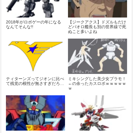
2018年がロボゲーの年になる
【ジークアクス】ドズルもだけ
なんてそんな!!
どパオロ艦長も別の世界線で死
ぬこと多いよね
ティターンズってジオンに比べ
ミキシングした美少女プラモ！
て残党の根性が無さすぎだろ…
←の余ったカスロボｗｗｗｗｗ
ｗ