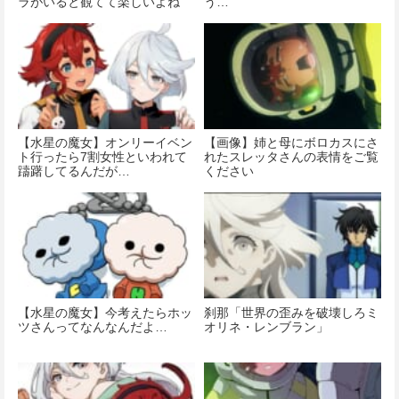
ラがいると観てて楽しいよね
う…
【水星の魔女】オンリーイベン
【画像】姉と母にボロカスにさ
ト行ったら7割女性といわれて
れたスレッタさんの表情をご覧
躊躇してるんだが…
ください
【水星の魔女】今考えたらホッ
刹那「世界の歪みを破壊しろミ
ツさんってなんなんだよ…
オリネ・レンブラン」