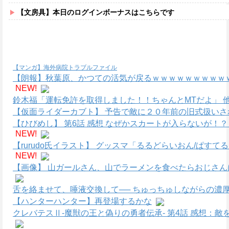
【文房具】本日のログインボーナスはこちらです
【マンガ】海外病院トラブルファイル
【朗報】秋葉原、かつての活気が戻るｗｗｗｗｗｗｗｗｗｗ
NEW!
鈴木福「運転免許を取得しました！！ちゃんとMTだよ」 
【仮面ライダーカブト】 予告で敵に２０年前の旧式扱いさ
【ひびめし】 第6話 感想 なぜかスカートが入らないが！
NEW!
【rurudo氏イラスト】 グッスマ「るるどらいおん/ぱすて
NEW!
【画像】 山ガールさん、山でラーメンを食べたらおじさん
舌を絡ませて、唾液交換して── ちゅっちゅしながらの濃厚
【ハンターハンター】再登場するかな
クレバテスⅡ-魔獣の王と偽りの勇者伝承- 第4話 感想：