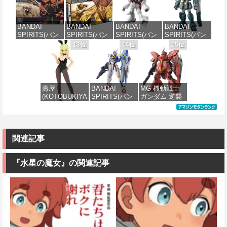
エ[カラーC] 色
ザクI(黒い三連
Order アルトリ
MS-05BザクI
分け済みプラ
星仕様) 1/144
ア・キャスタ
(機動戦士ガン
モデル
スケール 色分
ー 色分け済み
ダム)
BANDAI
BANDAI
BANDAI
BANDAI
け済みプラモ
プラモデル
SPIRITS(バン
SPIRITS(バン
SPIRITS(バン
SPIRITS(バン
デル
価格：¥4,450
価格：¥2,300
ダイ スピリッ
ダイ スピリッ
ダイ スピリッ
ダイ スピリッ
13位
14位
15位
価格：¥7,800
ツ) HGUC
ツ) HGUC 機動
ツ) HGUC 195
ツ) HG 機動新
価格：¥2,202
1/144 ザクII
戦士ガンダム
機動戦士Zガン
世紀ガンダムX
(ガルマ専用機)
MSM-03 ゴッ
ダム キュベレ
ガンダムレオ
(機動戦士ガン
グ 1/144スケー
イ 1/144スケー
パルド 1/144ス
ダム)
ル 色分け済み
ル 色分け済み
ケール 色分け
壽屋
BANDAI
MG 機動戦士
プラモデル
プラモデル
済みプラモデ
(KOTOBUKIYA
SPIRITS(バン
ガンダム 逆襲
ル
価格：¥2,982
) フレームアー
ダイ スピリッ
のシャア MSN-
価格：¥2,280
価格：¥2,200
ムズ・ガール
ツ) FULL
04 サザビー
価格：¥3,810
ドゥルガー
MECHANICS
Ver.Ka 1/100ス
I〈Bunny
機動戦士ガン
ケール 色分け
Style〉 全高約
ダム 水星の魔
済みプラモデ
関連記事
180mm ノンス
女 ガンダムエ
ル
ケール プラモ
アリアル 1/100
デル
スケール 色分
『水星の魔女』の関連記事
価格：¥13,980
け済みプラモ
デル
価格：¥11,000
価格：¥4,280