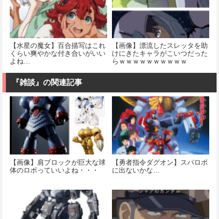
【水星の魔女】百合描写はこれ
【画像】漂流したスレッタを助
くらい爽やかな付き合いがいい
けにきたキャラがこいつだった
よね…
らｗｗｗｗｗｗｗｗｗｗ
『雑談』の関連記事
【画像】肩ブロックが巨大な球
【勇者指令ダグオン】スパロボ
体のロボっていいよね・・・
に出ないかな…