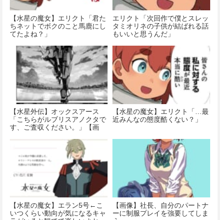
【水星の魔女】エリクト「君た
エリクト「次回作で僕とスレッ
ちネットでボクのこと馬鹿にし
タミオリネの子供が結ばれる話
てたよね？」
もいいと思うんだ」
【水星外伝】オックスアース
【水星の魔女】エリクト「…最
「こちらがルブリスアノクタで
近みんなの態度酷くない？」
す、ご査収ください。」【画
像】
【水星の魔女】エラン5号←こ
【画像】社長、自分のパートナ
いつくらい動向が気になるキャ
ーに制服プレイを強要してしま