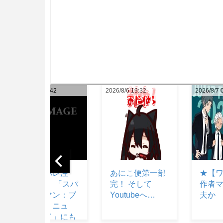
2026/8/6 19:32
2026/8/7 03:52
2026/8/7 
あにこ便第一部
★【ワートリ】
【ガン
完！ そして
作者マジで大丈
クっ
Youtubeへ…
夫か
って
エー
るよ