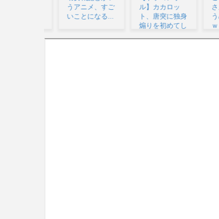
うアニメ、すご
ル】カカロッ
さんの
いことになる...
ト、唐突に独身
うめち
煽りを初めてし
ｗｗｗ..
まう…...