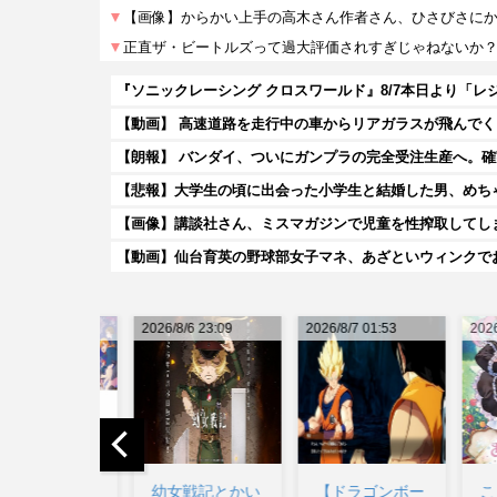
【動画】 高速道路を走行中の車からリアガラスが飛んでくる
【朗報】 バンダイ、ついにガンプラの完全受注生産へ。
【悲報】大学生の頃に出会った小学生と結婚した男、めちゃ
【画像】講談社さん、ミスマガジンで児童を性搾取してし
【動画】仙台育英の野球部女子マネ、あざといウィンクで
2026/8/6 23:09
2026/8/7 01:53
2026/8/7 
幼女戦記とかい
【ドラゴンボー
こども