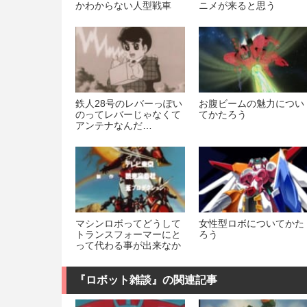
かわからない人型戦車
ニメが来ると思う
鉄人28号のレバーっぽい
お腹ビームの魅力につい
のってレバーじゃなくて
てかたろう
アンテナなんだ…
マシンロボってどうして
女性型ロボについてかた
トランスフォーマーにと
ろう
って代わる事が出来なか
ったんだろうｗｗｗｗｗ
『ロボット雑談』の関連記事