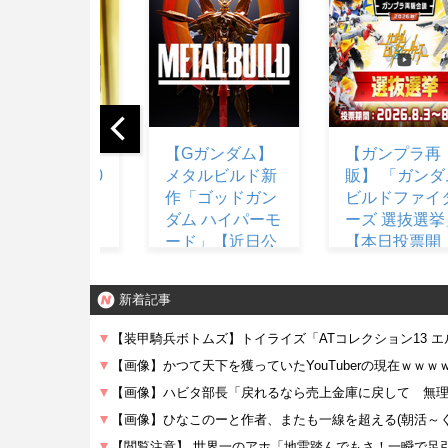
【Gガンダム】
【ガンプラ再
【呪術
メタルビルド新
販】 「ガンダム
易領
作「ゴッドガン
ビルドファイタ
うい
ダム ハイパーモ
ーズ 選抜選挙」
か分
ード」【近日公
【本日投票開
んだ
開】
始】
新着記事