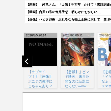
【悲報】 恐竜さん、「１億７千万年」かけて「累計到達
【動画】台風13号の進路予想、明らかにおかしい…
5 20:14
2026/8/6 00:11
2026/8/5 23:49
2026/8/
ブライ
【悲報】まどマ
【悲報】ワイ
【ど
】【画像】
ギ映画、来月公
「イケボなんか
い！
テの矢澤に
開なのに話題に
なぁ…(録音)」
口裕
ゃんあり？
ならないwww...
スマホ『イケボ
の谷
...
な...
ビア..