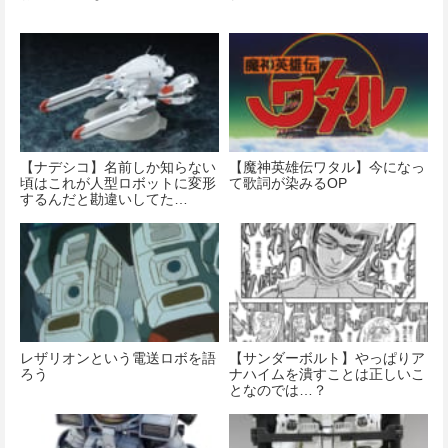
【ナデシコ】名前しか知らない
【魔神英雄伝ワタル】今になっ
頃はこれが人型ロボットに変形
て歌詞が染みるOP
するんだと勘違いしてた…
レザリオンという電送ロボを語
【サンダーボルト】やっぱりア
ろう
ナハイムを潰すことは正しいこ
となのでは…？