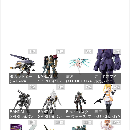
1位
2位
3位
4位
タカラトミー
BANDAI
壽屋
グッドスマイ
(TAKARA
SPIRITS(バン
(KOTOBUKIYA
ルカンパニー
TOMY) T-
ダイスピリッ
) メガミデバイ
巨神ゴーグ
5位
6位
7位
8位
SPARK
ツ) HG 機動戦
ス デザイアメ
MODEROID マ
REALIZE
士ガンダム 復
イデン レイダ
ノン・ガーデ
MODEL リアラ
讐のレクイエ
ー シュガーグ
ィアン 組み立
イズモデル
ム ザクⅡ F型
レイズ 全高約
て式プラモデ
ZOIDS ゾイド
ソラリ機 (復讐
180mm 1/1ス
ル ノンスケー
BANDAI
BANDAI
Blokees スタ
壽屋
RMZ-025 ライ
のレクイエム)
ケール プラモ
ル 全高約
SPIRITS(バン
SPIRITS(バン
ー ウォーズ マ
(KOTOBUKIYA
ガーゼロファ
1/144スケール
デル
170mm
ダイ スピリッ
ダイ スピリッ
ンダロリアン&
) 無限邂逅メガ
9位
10位
11位
12位
ルコン (ZBF)
色分け済みプ
ツ) 30MM
ツ) RG 機動戦
グローグー
ロマリア スタ
色分け済み プ
ラモデル
価格：¥6,239
価格：¥7,656