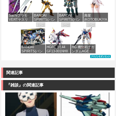
xEXM-000 ゼ
士ガンダム 逆
CC05 ディン
ーズ 全高約
ラキット
ノヴァルト
襲のシャア νガ
ジャリン&グロ
140mm ノンス
価格：¥2,700
1/144スケール
ンダム 1/144ス
ーグー ABS樹
ケール プラモ
価格：¥8,334
色分け済みプ
ケール 色分け
脂&PVC製 組
デル
Sachiプラモ
BANDAI
BANDAI
壽屋
ラモデル
済みプラモデ
み立て式プラ
VERTヤスリ
SPIRITS(バン
SPIRITS(バン
(KOTOBUKIYA
ル
スチックモデ
価格：¥8,566
Type-S 【プロ
ダイ スピリッ
ダイ スピリッ
) アルカナディ
13位
14位
15位
ル
価格：¥2,813
モデラー共同
ツ) HGUC 200
ツ) HG 機動新
ア ルミティア
価格：¥5,400
開発】 超極細
機動戦士Zガン
世紀ガンダムX
First Engage
価格：¥4,475
ガラスヤスリ
ダム 百式
ガンダムレオ
Ver.〈ファース
５点セット ガ
1/144スケール
パルド 1/144ス
トエンゲージ
ンプラ プラモ
色分け済みプ
ケール 色分け
Ver.〉 全高約
BANDAI
HGFC 1/144
HG 機動戦士ガ
デル ゲート処
ラモデル
済みプラモデ
160mm ノンス
SPIRITS(バン
GF13-001NHII
ンダムAGE
理 模型 フィギ
ル
ケール プラモ
ダイ スピリッ
マスターガン
xvm-fzc ガン
ュア［知的財
デル
価格：¥1,674
ツ) HGUC
ダム&風雲再起
ダムレギルス
産権登録済］
価格：¥3,810
1/144 ZZガン
(機動武闘伝G
1/144スケール
verty-s
価格：¥4,950
ダム （機動戦
ガンダム)
色分け済みプ
士ZZガンダ
ラモデル
関連記事
価格：¥2,320
ム）
価格：¥3,380
価格：¥1,742
『雑談』の関連記事
価格：¥2,400