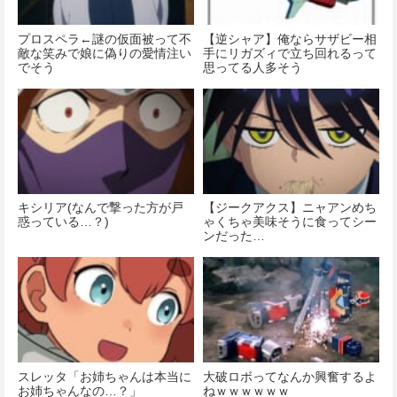
プロスペラ←謎の仮面被って不
【逆シャア】俺ならサザビー相
敵な笑みで娘に偽りの愛情注い
手にリガズィで立ち回れるって
でそう
思ってる人多そう
キシリア(なんで撃った方が戸
【ジークアクス】ニャアンめち
惑っている…？)
ゃくちゃ美味そうに食ってシー
ンだった…
スレッタ「お姉ちゃんは本当に
大破ロボってなんか興奮するよ
お姉ちゃんなの…？」
ねｗｗｗｗｗｗ