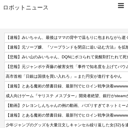
ロボットニュース
【速報】みいちゃん、最後はママの背中で温もりに包まれながら逝
【速報】元ソープ嬢、『ソープランドを閉店に追い込む方法』を拡散
【悲報】みい山のみいちゃん、DQNにボコられて覚醒剤打たれて死
高市首相「日銀は国債を買い入れろ」←また円安が進行するやん
【速報】とある魔術の禁書目録、最新刊でヒロイン戦争決着wwwwww
【動画】クレヨンしんちゃんの例の動画、バズリすぎてネットミー
【速報】とある魔術の禁書目録、最新刊でヒロイン戦争決着wwwwww
少年ジャンプのグッズを大量注文しキャンセル繰り返した女(32)を