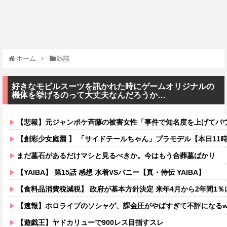
ホーム
雑談
好きなモビルスーツを訊かれた時にゲームオリジナルの
機体を挙げるのって大丈夫なんだろうか…
【悲報】元ジャンポケ斉藤の被害女性「事件で知名度を上げてバウムクーヘン売ったりTikTo
【創彩少女庭園 】 「サイドテールちゃん」プラモデル【本日11
まだ墓石があるだけマシと見るべきか。今はもう合葬墓ばかり
【YAIBA】 第15話 感想 水着VSバニー【真・侍伝 YAIBA】
【食料品消費税減税】 政府が基本方針決定 来年4月から2年間1％
【速報】ホロライブのソシャゲ、課金圧がやばすぎて不評になるww
【遊戯王】ヤドカリューで900レス目指すスレ