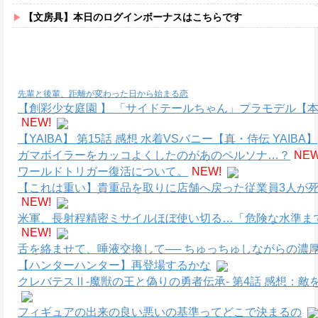
【文房具】本日のログインボーナスはこちらです
先輩と後輩、距離が変わった日から始まる恋
【創彩少女庭園 】 「サイドテールちゃん」プラモデル【本
NEW!
【YAIBA】 第15話 感想 水着VSバニー【真・侍伝 YAIBA】
ガマボイラーをカッコよくしたのがあのペルソナ…？
NEW
ワールドトリガー復活について。
NEW!
【これは重い】貴重品を取りに店舗へ戻った従業員3人が死
NEW!
米軍、長射程精密ミサイルほぼ使い切る…「危険な水準ま
NEW!
舌を絡ませて、唾液交換して── ちゅっちゅしながらの濃厚
【ハンターハンター】再登場するかな
クレバテスⅡ-魔獣の王と偽りの勇者伝承- 第4話 感想：
フィギュアの出来の良い悪いの基準ってどこで決まるの