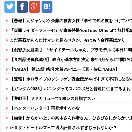
【悲報】元ジャンポケ斉藤の被害女性「事件で知名度を上げてバウムクーヘン売ったりTikTo
『仮面ライダーフォーゼ』が東映特撮YouTube Officialで無料配信
まだ墓石があるだけマシと見るべきか。今はもう合葬墓ばかり
【創彩少女庭園 】 「サイドテールちゃん」プラモデル【本日11
【食料品消費税減税】 政府が基本方針決定 来年4月から2年間1％
【YAIBA】 第15話 感想 水着VSバニー【真・侍伝 YAIBA】
【速報】ホロライブのソシャゲ、課金圧がやばすぎて不評になるww
【ガンダム0083】バニングってスパロボだと普通に生きてるよね
【遊戯王】ヤドカリューで900レス目指すスレ
【ハンターハンター】再登場するかな
【画像】からかい上手の高木さん作者さん、ひさびさにからかい上手の高木さ
正直ザ・ビートルズって過大評価されすぎじゃねないか？