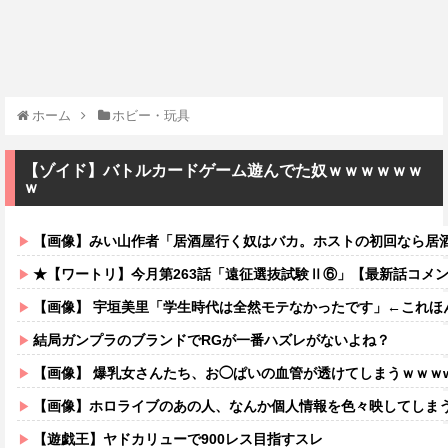
ホーム
ホビー・玩具
【ゾイド】バトルカードゲーム遊んでた奴ｗｗｗｗｗｗ
ｗ
【画像】みい山作者「居酒屋行く奴はバカ。ホストの初回なら居酒屋より安く飲
★【ワートリ】今月第263話「遠征選抜試験Ⅱ⑥」【最新話コメ
【画像】 宇垣美里「学生時代は全然モテなかったです」←これほんまかぁ
結局ガンプラのブランドでRGが一番ハズレがないよね？
【画像】 爆乳女さんたち、お◯ぱいの血管が透けてしまうｗｗｗ
【画像】ホロライブのあの人、なんか個人情報を色々映してしま
【遊戯王】ヤドカリューで900レス目指すスレ