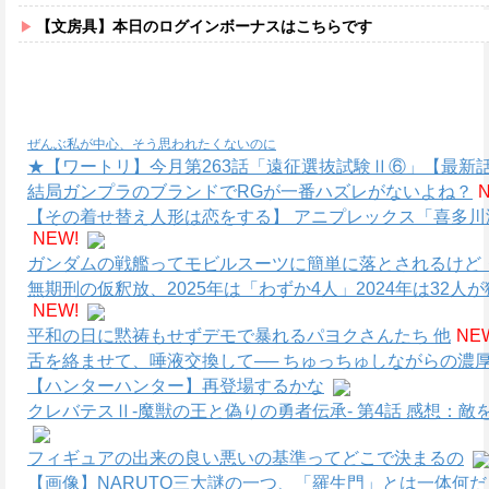
【文房具】本日のログインボーナスはこちらです
ぜんぶ私が中心、そう思われたくないのに
★【ワートリ】今月第263話「遠征選抜試験Ⅱ⑥」【最新
結局ガンプラのブランドでRGが一番ハズレがないよね？
【その着せ替え人形は恋をする】 アニプレックス「喜多川海
NEW!
ガンダムの戦艦ってモビルスーツに簡単に落とされるけど
無期刑の仮釈放、2025年は「わずか4人」2024年は32
NEW!
平和の日に黙祷もせずデモで暴れるパヨクさんたち 他
NE
舌を絡ませて、唾液交換して── ちゅっちゅしながらの濃厚
【ハンターハンター】再登場するかな
クレバテスⅡ-魔獣の王と偽りの勇者伝承- 第4話 感想：
フィギュアの出来の良い悪いの基準ってどこで決まるの
【画像】NARUTO三大謎の一つ、「羅生門」とは一体何