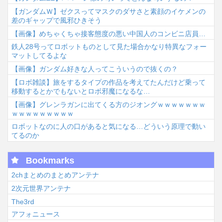
【ガンダムＷ】ゼクスってマスクのダサさと素顔のイケメンの
差のギャップで風邪ひきそう
【画像】めちゃくちゃ接客態度の悪い中国人のコンビニ店員…
鉄人28号ってロボットものとして見た場合かなり特異なフォー
マットしてるよな
【画像】ガンダム好きな人ってこういうので抜くの？
【ロボ雑談】旅をするタイプの作品を考えてたんだけど乗って
移動するとかでもないとロボ邪魔になるな…
【画像】グレンラガンに出てくる方のジオングｗｗｗｗｗｗｗ
ｗｗｗｗｗｗｗｗｗ
ロボットなのに人の口があると気になる…どういう原理で動い
てるのか
Bookmarks
2chまとめのまとめアンテナ
2次元世界アンテナ
The3rd
アフォニュース