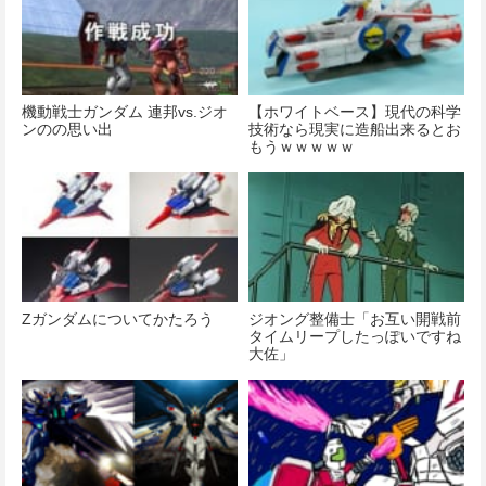
機動戦士ガンダム 連邦vs.ジオ
【ホワイトベース】現代の科学
ンのの思い出
技術なら現実に造船出来るとお
もうｗｗｗｗｗ
Zガンダムについてかたろう
ジオング整備士「お互い開戦前
タイムリープしたっぽいですね
大佐」