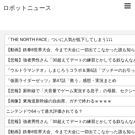
ロボットニュース
「THE NORTH FACE」ついに人気が低下してしまう⤵⤵⤵
『ウルトラマンテオ』しまじろうコラボ＆第6話「プッチーのお引
『仮面ライダーゼッツ』第47話「救う」感想・実況まとめ
【悲報】新幹線で「大音量でゲーム実況する息子」の母親、セクシ
【画像】東海道新幹線の自由席、ガチで終わるｗｗｗｗ
ニンテンドウ64って過大評価されてる？