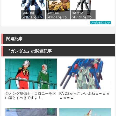
イアポロン 組
エ[カラーC] 色
Order アルトリ
(ガルマ専用機)
み立て式プラ
分け済みプラ
ア・キャスタ
(機動戦士ガン
モデル ノンス
モデル
ー 色分け済み
ダム)
BANDAI
BANDAI
BANDAI
ケール 全高約
プラモデル
SPIRITS(バン
SPIRITS(バン
SPIRITS(バン
175mm
価格：¥4,500
価格：¥2,500
ダイ スピリッ
ダイ スピリッ
ダイスピリッ
価格：¥7,800
ツ) HGUC 機動
ツ) HGUC 機動
ツ) HG 機動戦
価格：¥8,820
戦士ガンダム
戦士ガンダム
士ガンダム 復
MSM-07 ズゴ
MSM-03 ゴッ
讐のレクイエ
ック 1/144スケ
グ 1/144スケー
ム ガンダム
関連記事
ール 色分け済
ル 色分け済み
EX (復讐のレ
みプラモデル
プラモデル
クイエム)
1/144スケール
『ガンダム』の関連記事
色分け済みプ
価格：¥1,100
価格：¥2,280
ラモデル
価格：¥3,100
ジオング整備士「コロニーを沢
FA-ZZかっこいいよねｗｗｗｗ
山落とすべきですよ！」
ｗｗｗｗ