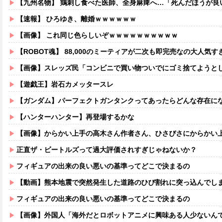
【九州名物】 鶏刺し食べた医師、全身麻痺へ…「死んだほうが良
【速報】 ひろゆき、離婚ｗｗｗｗｗｗ
【画像】 これ同じ色らしいぞｗｗｗｗｗｗｗｗｗｗ
【ROBOT魂】 88,000のミーティアが二次も即完売なの大人気す
【画像】スレッズ民「コンビニで買い物ついでにゴミ捨てようとしたら家
【遊戯王】岩石カメッタースレ
【ガンダム】パーフェクトガンタンクってあったらどんな存在に
【ハンターハンター】再登場するかな
【画像】からかい上手の高木さん作者さん、ひさびさにからかい上手の高木さ
正直ザ・ビートルズって過大評価されすぎじゃねないか？
フィギュアの出来の良い悪いの基準ってどこで決まるの
【動画】熊本地震で突然発生した道路のひび割れに突っ込んでし
フィギュアの出来の良い悪いの基準ってどこで決まるの
【画像】外国人「海外だとロボットアニメに興味ある人少ないん