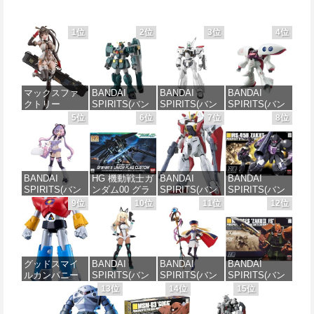
1位
2位
3位
4位
マックスファ
BANDAI
BANDAI
BANDAI
クトリー
SPIRITS(バン
SPIRITS(バン
SPIRITS(バン
PLAMATEA
ダイ スピリッ
ダイ スピリッ
ダイ スピリッ
5位
6位
7位
8位
MXちゃん 組み
ツ) HG 機動新
ツ) 機動警察パ
ツ) HGUC 195
立て式プラモ
世紀ガンダムX
トレイバー
機動戦士Zガン
デル ノンスケ
ガンダムレオ
EZY RG 1/48
ダム キュベレ
ール 全高約
パルド 1/144ス
AV-98Plus (イ
イ 1/144スケー
160mm
ケール 色分け
ングラム・プ
ル 色分け済み
BANDAI
HG 機動戦士ガ
BANDAI
BANDAI
済みプラモデ
ラス) 色分け済
プラモデル
SPIRITS(バン
ンダム00 グラ
SPIRITS(バン
SPIRITS(バン
ル
みプラモデル
価格：¥10,094
ダイ スピリッ
ハム専用ユニ
ダイ スピリッ
ダイ スピリッ
9位
10位
11位
12位
価格：¥2,200
ツ) 30MS SIS-
オンフラッグ
ツ) HGAW 機
ツ) HGUC 機動
価格：¥3,800
価格：¥7,200
J00 メルンジ
カスタム 1/144
動新世紀ガン
戦士ガンダム
ャ[カラーA] 色
スケール 色分
ダムX ガンダ
ザクI(黒い三連
分け済みプラ
け済みプラモ
ムエアマスタ
星仕様) 1/144
モデル
デル
ー 1/144スケー
スケール 色分
グッドスマイ
BANDAI
BANDAI
BANDAI
ル 色分け済み
け済みプラモ
ルカンパニー
SPIRITS(バン
SPIRITS(バン
SPIRITS(バン
プラモデル
デル
価格：¥4,100
価格：¥1,818
UFO戦士ダイ
ダイスピリッ
ダイ スピリッ
ダイ スピリッ
13位
14位
15位
アポロン
ツ) 30MS SIS-
ツ) 30MS
ツ) HGUC
価格：¥3,782
価格：¥2,200
MODEROID ダ
H00 セスティ
Fate/Grand
1/144 ザクII