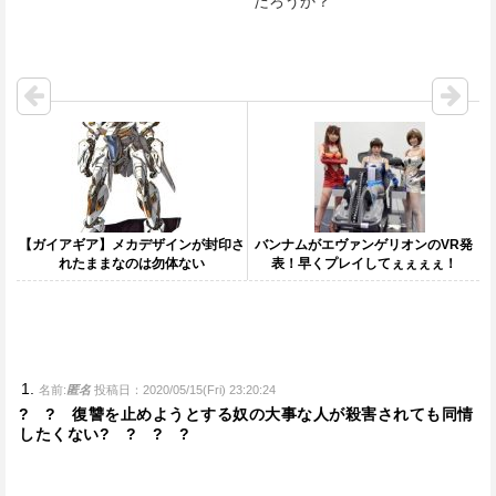
だろうか？
【ガイアギア】メカデザインが封印さ
バンナムがエヴァンゲリオンのVR発
れたままなのは勿体ない
表！早くプレイしてぇぇぇぇ！
名前:
匿名
投稿日：2020/05/15(Fri) 23:20:24
? ? 復讐を止めようとする奴の大事な人が殺害されても同情
したくない? ? ? ?