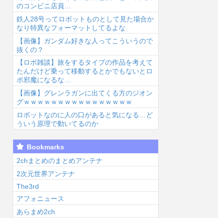
のコンビニ店員…
鉄人28号ってロボットものとして見た場合か
なり特異なフォーマットしてるよな
【画像】ガンダム好きな人ってこういうので
抜くの？
【ロボ雑談】旅をするタイプの作品を考えて
6/8/6 02:07
2026/8/6 00:51
2026/8/6 00:47
2026
たんだけど乗って移動するとかでもないとロ
ボ邪魔になるな…
【画像】グレンラガンに出てくる方のジオン
グｗｗｗｗｗｗｗｗｗｗｗｗｗｗｗｗ
ロボットなのに人の口があると気になる…ど
ういう原理で動いてるのか
クラピカ、エン
【朗報】ガンダ
【悲報】大学生
【
Bookmarks
ペラータイムを
ム鉄血のオルフ
の頃に出会った
ギ
長時間やりすぎ
ェンズ「泥臭い
小学生と大人に
開
2chまとめのまとめアンテナ
て寿命が残り少
です、主人公が
なってから再会
な
2次元世界アンテナ
い...
悩ま...
し結...
The3rd
アフォニュース
あらまめ2ch