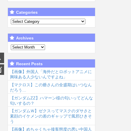
Categories
Archives
Recent Posts
【画像】外国人「海外だとロボットアニメに
興味ある人少ないんですよね」
【マクロス】この爺さんの全盛期はいつなん
だろう…
【ガンダムΖΖ】ハマーン様の匂いってどんな
匂いするの？
【ガンダムＷ】ゼクスってマスクのダサさと
素顔のイケメンの差のギャップで風邪ひきそ
う
【画像】めちゃくちゃ接客態度の悪い中国人