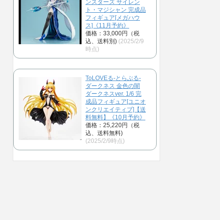
ンスターズ サイレン
ト・マジシャン 完成品
フィギュア[メガハウ
ス]《11月予約》
価格：33,000円（税
込、送料別)
(2025/2/9
時点)
ToLOVEる-とらぶる-
ダークネス 金色の闇
ダークネスver. 1/6 完
成品フィギュア[ユニオ
ンクリエイティブ]【送
料無料】《10月予約》
価格：25,220円（税
込、送料無料)
(2025/2/9時点)