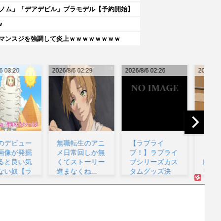
ヴェノム」「デアデビル」プラモデル【予約開始】
w
リマンスジを強調して炎上ｗｗｗｗｗｗｗｗ
26/8/6 02:29
2026/8/6 02:26
2026/8/6 02:13
202
無職転生のアニ
【ラブライ
【悲報】マスコ
メ日常回しか無
ブ！】ラブライ
ミ、熊本で炊き
くてストーリー
ブシリーズカス
出し中のへずま
進まなくね...
タムグッズ決
りゅう氏に「何
定...
でこ...
な