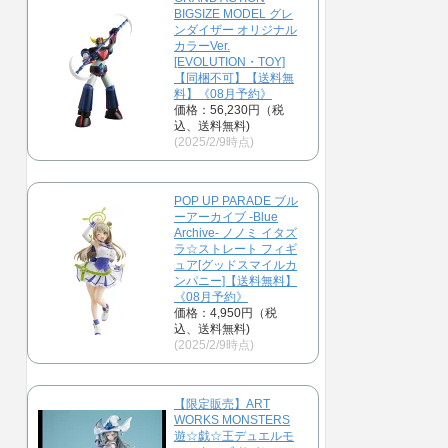
BIGSIZE MODEL グレ
ンダイザー オリジナル
カラーVer.
[EVOLUTION・TOY]
【同梱不可】【送料無
料】《08月予約》
価格：56,230円（税
込、送料無料)
(2025/2/9時点)
POP UP PARADE ブル
ーアーカイブ -Blue
Archive- ノノミ イタズ
ラ☆ストレート フィギ
ュア[グッドスマイルカ
ンパニー]【送料無料】
《08月予約》
価格：4,950円（税
込、送料無料)
(2025/2/9時点)
【限定販売】ART
WORKS MONSTERS
遊☆戯☆王デュエルモ