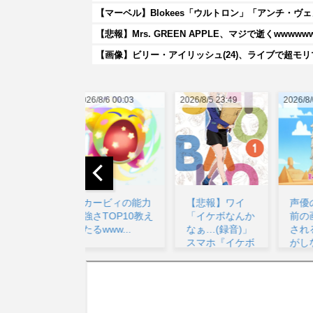
【マーベル】Blokees「ウルトロン」「アンチ・
【悲報】Mrs. GREEN APPLE、マジで逝くwwwww
【画像】ビリー・アイリッシュ(24)、ライブで超モ
026/8/6 00:03
2026/8/5 23:49
2026/8/6 03:20
20
カービィの能力
【悲報】ワイ
声優のデビュー
強さTOP10教え
「イケボなんか
前の画像が発掘
たるwww...
なぁ…(録音)」
されると良い気
スマホ『イケボ
がしない奴【ラ
な...
ブラ...