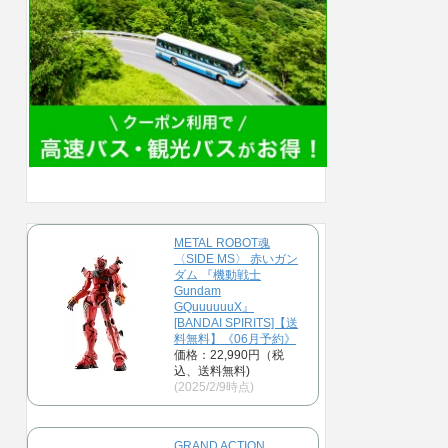
METAL ROBOT魂
〈SIDE MS〉 赤いガン
ダム 『機動戦士
Gundam
GQuuuuuuX』
[BANDAI SPIRITS]【送
料無料】《06月予約》
価格：22,990円（税
込、送料無料)
(2025/2/9時点)
GRAND ACTION