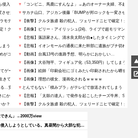
ん」→2000万view
隣の家に２人組の泥棒が現れた。柱を登って２階から侵入しようとしている。真昼間から大胆な犯行だ！ → どうやら親子のようです…
？