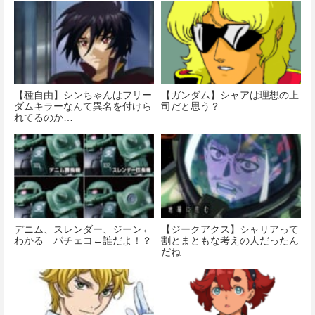
価格：¥4,600
【種自由】シンちゃんはフリー
【ガンダム】シャアは理想の上
ダムキラーなんて異名を付けら
司だと思う？
れてるのか…
デニム、スレンダー、ジーン←
【ジークアクス】シャリアって
わかる パチェコ←誰だよ！？
割とまともな考えの人だったん
だね…