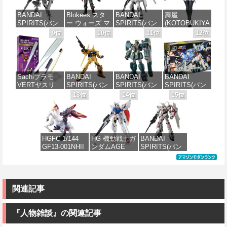
イズモデル
ム ザクⅡ F型
レイズ 全高約
て式プラモデ
ZOIDS ゾイド
ソラリ機 (復讐
180mm 1/1ス
ル ノンスケー
BANDAI
Blokees スタ
BANDAI
壽屋
RMZ-025 ライ
のレクイエム)
ケール プラモ
ル 全高約
SPIRITS(バン
ー ウォーズ マ
SPIRITS(バン
(KOTOBUKIYA
ガーゼロファ
1/144スケール
デル
170mm
ダイ スピリッ
ンダロリアン&
ダイ スピリッ
) 無限邂逅メガ
9位
10位
11位
12位
ルコン (ZBF)
色分け済みプ
ツ) 30MM
グローグー
ツ) RG 機動戦
ロマリア スタ
色分け済み プ
ラモデル
価格：¥6,239
価格：¥7,656
xEXM-000 ゼ
CC05 ディン
士ガンダム 逆
ーズ 全高約
ラキット
ノヴァルト
ジャリン&グロ
襲のシャア νガ
140mm ノンス
価格：¥2,700
1/144スケール
ーグー ABS樹
ンダム 1/144ス
ケール プラモ
価格：¥8,336
色分け済みプ
脂&PVC製 組
ケール 色分け
デル
Sachiプラモ
BANDAI
BANDAI
BANDAI
ラモデル
み立て式プラ
済みプラモデ
VERTヤスリ
SPIRITS(バン
SPIRITS(バン
SPIRITS(バン
スチックモデ
ル
価格：¥8,566
Type-S 【プロ
ダイ スピリッ
ダイ スピリッ
ダイ スピリッ
13位
14位
15位
ル
価格：¥2,813
モデラー共同
ツ) HGUC 200
ツ) HG 機動新
ツ) HGUC
価格：¥5,400
開発】 超極細
機動戦士Zガン
世紀ガンダムX
1/144 ZZガン
価格：¥4,385
ガラスヤスリ
ダム 百式
ガンダムレオ
ダム （機動戦
５点セット ガ
1/144スケール
パルド 1/144ス
士ZZガンダ
ンプラ プラモ
色分け済みプ
ケール 色分け
ム）
HGFC 1/144
HG 機動戦士ガ
BANDAI
デル ゲート処
ラモデル
済みプラモデ
GF13-001NHII
ンダムAGE
SPIRITS(バン
理 模型 フィギ
ル
価格：¥2,400
マスターガン
xvm-fzc ガン
ダイ スピリッ
ュア［知的財
価格：¥1,674
ダム&風雲再起
ダムレギルス
ツ) RG 機動戦
産権登録済］
価格：¥3,810
(機動武闘伝G
1/144スケール
士ガンダムUC
verty-s
ガンダム)
色分け済みプ
ユニコーンガ
ラモデル
ンダム 1/144ス
関連記事
価格：¥2,320
ケール 色分け
価格：¥3,380
済みプラモデ
価格：¥1,742
ル
『人物雑談』の関連記事