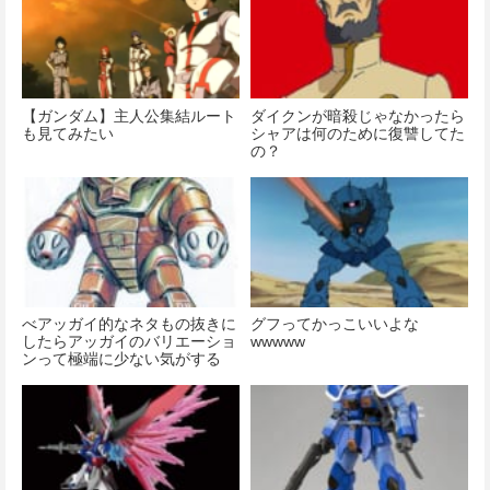
【ガンダム】主人公集結ルート
ダイクンが暗殺じゃなかったら
も見てみたい
シャアは何のために復讐してた
の？
べアッガイ的なネタもの抜きに
グフってかっこいいよな
したらアッガイのバリエーショ
wwwww
ンって極端に少ない気がする
wwww