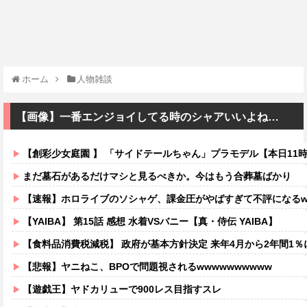
ホーム
人物雑談
【画像】一番エンジョイしてる時のシャアいいよね…
【創彩少女庭園 】 「サイドテールちゃん」プラモデル【本日11
まだ墓石があるだけマシと見るべきか。今はもう合葬墓ばかり
【速報】ホロライブのソシャゲ、課金圧がやばすぎて不評になるww
【YAIBA】 第15話 感想 水着VSバニー【真・侍伝 YAIBA】
【食料品消費税減税】 政府が基本方針決定 来年4月から2年間1％
【悲報】ヤニねこ、BPOで問題視されるwwwwwwwwww
【遊戯王】ヤドカリューで900レス目指すスレ