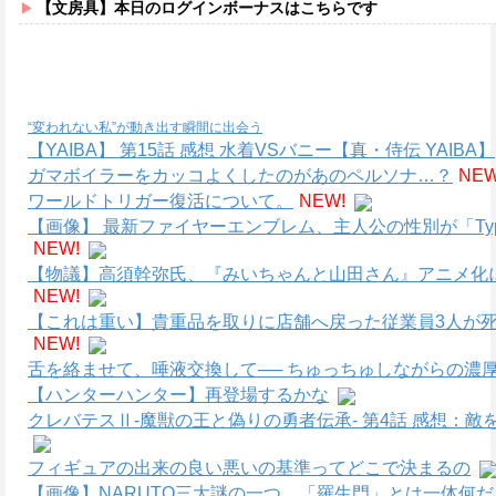
【文房具】本日のログインボーナスはこちらです
“変われない私”が動き出す瞬間に出会う
【YAIBA】 第15話 感想 水着VSバニー【真・侍伝 YAIBA】
ガマボイラーをカッコよくしたのがあのペルソナ…？
NEW
ワールドトリガー復活について。
NEW!
【画像】 最新ファイヤーエンブレム、主人公の性別が「Type
NEW!
【物議】高須幹弥氏、『みいちゃんと山田さん』アニメ化
NEW!
【これは重い】貴重品を取りに店舗へ戻った従業員3人が死
NEW!
舌を絡ませて、唾液交換して── ちゅっちゅしながらの濃厚
【ハンターハンター】再登場するかな
クレバテスⅡ-魔獣の王と偽りの勇者伝承- 第4話 感想：
フィギュアの出来の良い悪いの基準ってどこで決まるの
【画像】NARUTO三大謎の一つ、「羅生門」とは一体何