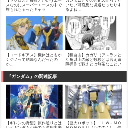
【マクロス】柿崎とかいうエー
ガンダムとかの強化人間ってだ
スなのにスーパーエースの中で
いたい可哀想な境遇だったりす
埋もれちゃったキャラ
るよね…
【コードギアス】機体はともか
【種自由】カガリ（アスランと
くジノって結局なんだったの
互角以上の敵と数秒とは言え遠
か…
隔操作で戦えとは無茶なことい
うなぁ…）→
『ガンダム』の関連記事
【ギレンの野望】原作通りとは
【巨大ロボット】「ＬＷ－ＭＯ
いえガンダムが海でも運用出来
ＮＯＮＯＦＵ（もののふ）」夢