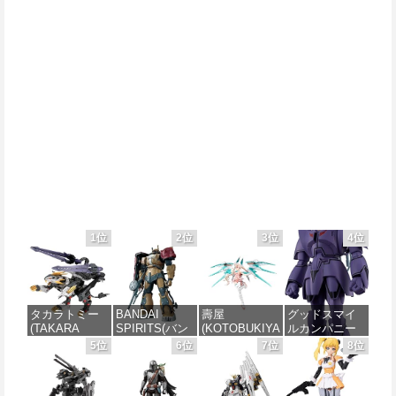
1位
2位
3位
4位
タカラトミー
BANDAI
壽屋
グッドスマイ
(TAKARA
SPIRITS(バン
(KOTOBUKIYA
ルカンパニー
TOMY) T-
ダイスピリッ
) メガミデバイ
巨神ゴーグ
5位
6位
7位
8位
SPARK
ツ) HG 機動戦
ス デザイアメ
MODEROID マ
REALIZE
士ガンダム 復
イデン レイダ
ノン・ガーデ
MODEL リアラ
讐のレクイエ
ー シュガーグ
ィアン 組み立