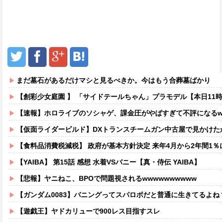
まだ墓石があるだけマシと見るべきか。今はもう合葬墓ばかり
【創彩少女庭園 】 「サイドテールちゃん」プラモデル【本日11
【速報】ホロライブのソシャゲ、課金圧がやばすぎて不評になるww
【仮面ライダービルド】DXトランスチームガン中古屋で見かけた
【食料品消費税減税】 政府が基本方針決定 来年4月から2年間1％
【YAIBA】 第15話 感想 水着VSバニー【真・侍伝 YAIBA】
【悲報】ヤニねこ、BPOで問題視されるwwwwwwwwww
【ガンダム0083】バニングってスパロボだと普通に生きてるよね
【遊戯王】ヤドカリューで900レス目指すスレ