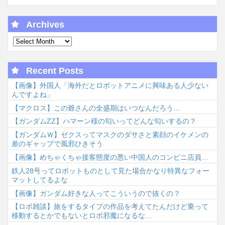
Archives
Recent Posts
【画像】外国人「海外だとロボットアニメに興味ある人少ない
んですよね」
【マクロス】この爺さんの全盛期はいつなんだろう…
【ガンダムΖΖ】ハマーン様の匂いってどんな匂いするの？
【ガンダムＷ】ゼクスってマスクのダサさと素顔のイケメンの
差のギャップで風邪ひきそう
【画像】めちゃくちゃ接客態度の悪い中国人のコンビニ店員…
鉄人28号ってロボットものとして見た場合かなり特異なフォー
マットしてるよな
【画像】ガンダム好きな人ってこういうので抜くの？
【ロボ雑談】旅をするタイプの作品を考えてたんだけど乗って
移動するとかでもないとロボ邪魔になるな…