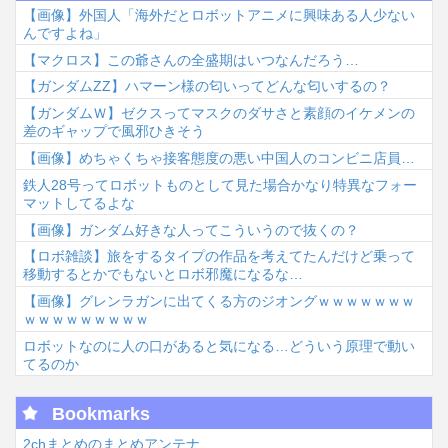
【画像】外国人「海外だとロボットアニメに興味ある人少ない
んですよね」
【マクロス】この爺さんの全盛期はいつなんだろう…
【ガンダムΖΖ】ハマーン様の匂いってどんな匂いするの？
【ガンダムＷ】ゼクスってマスクのダサさと素顔のイケメンの
差のギャップで風邪ひきそう
【画像】めちゃくちゃ接客態度の悪い中国人のコンビニ店員…
鉄人28号ってロボットものとして見た場合かなり特異なフォー
マットしてるよな
【画像】ガンダム好きな人ってこういうので抜くの？
【ロボ雑談】旅をするタイプの作品を考えてたんだけど乗って
移動するとかでもないとロボ邪魔になるな…
【画像】グレンラガンに出てくる方のジオングｗｗｗｗｗｗｗ
ｗｗｗｗｗｗｗｗｗ
ロボットなのに人の口があると気になる…どういう原理で動い
てるのか
Bookmarks
2chまとめのまとめアンテナ