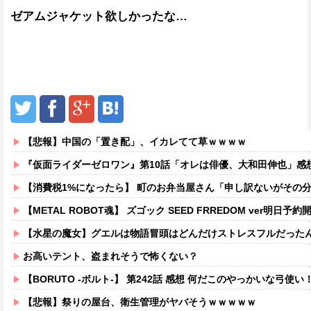
ゼアムジャケット欲しかったな…
【悲報】中国の「置き配」、イカレてて草ｗｗｗｗ
『仮面ライダーゼロワン』第10話「オレは俳優、大和田伸也」感
【消費税1%になったら】 町のお弁当屋さん「申し訳ないがその分商品代を
【METAL ROBOT魂】 ズゴック SEED FRREDOM ver明日予約開
【水星の魔女】グエルは物語冒頭はどんだけストレスフルだった
お高いテント、盗まれそうで怖くない？
【BORUTO -ボルト-】 第242話 感想 何だこのやっかいな弓使い
【悲報】祭りの屋台、衛生管理がヤバそうｗｗｗｗｗ