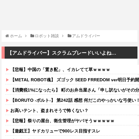
ホーム
ロボット雑談
アムドライバー
【アムドライバー】スクラムブレードいいよね…
【悲報】中国の「置き配」、イカレてて草ｗｗｗｗ
【METAL ROBOT魂】 ズゴック SEED FRREDOM ver明日予約開
【消費税1%になったら】 町のお弁当屋さん「申し訳ないがその分商品代を
【BORUTO -ボルト-】 第242話 感想 何だこのやっかいな弓使い
お高いテント、盗まれそうで怖くない？
【悲報】祭りの屋台、衛生管理がヤバそうｗｗｗｗｗ
【遊戯王】ヤドカリューで900レス目指すスレ