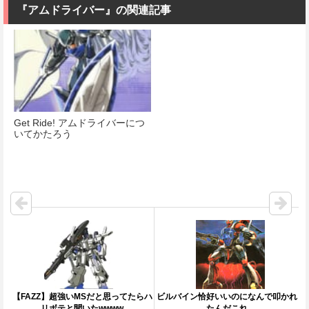
スケール 色分
175mm
『アムドライバー』の関連記事
け済みプラモ
価格：¥1,518
デル
価格：¥8,820
価格：¥4,822
Get Ride! アムドライバーにつ
いてかたろう
【FAZZ】超強いMSだと思ってたらハ
ビルバイン恰好いいのになんで叩かれ
リボテと聞いたwwww
たんだこれ