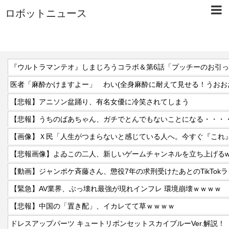
ロボットニュース
『ウルトラマンテオ』しまじろうコラボ＆第6話「プッチーのお引
医者「麻酔かけますよー」 わい(全身麻酔に耐えて見せる！うおお
【悲報】アニソン盆踊り、有名女優に冷笑されてしまう
【悲報】うちのばあちゃん、ガチでとんでもないことになる・・・
【悲報画像】よゐこの二人、新しいゲームチャンネルを立ち上げるw
【緊急】AV業界、ぶっ壊れ最強が現れインフレ 環境崩壊ｗｗｗｗ
【悲報】中国の「置き配」、イカレてて草ｗｗｗｗ
ドレスアップパーツ キュートリボンセットスカイブルーVer.解説！