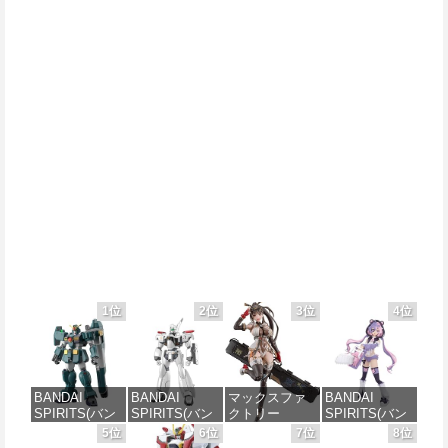
1位
2位
3位
4位
BANDAI
BANDAI
マックスファ
BANDAI
SPIRITS(バン
SPIRITS(バン
クトリー
SPIRITS(バン
ダイ スピリッ
ダイ スピリッ
PLAMATEA
ダイ スピリッ
5位
6位
7位
8位
ツ) HG 機動新
ツ) 機動警察パ
MXちゃん 組み
ツ) 30MS SIS-