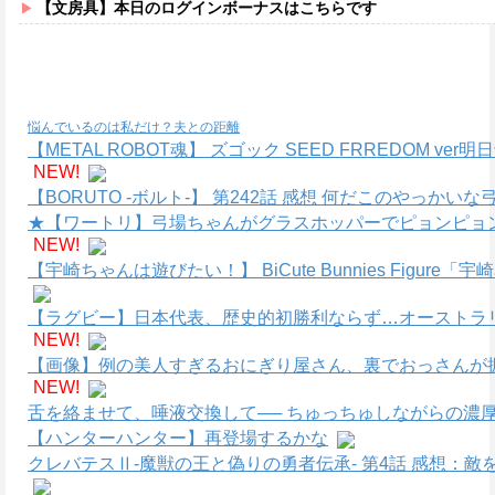
【文房具】本日のログインボーナスはこちらです
悩んでいるのは私だけ？夫との距離
【METAL ROBOT魂】 ズゴック SEED FRREDOM
NEW!
【BORUTO -ボルト-】 第242話 感想 何だこのやっかい
★【ワートリ】弓場ちゃんがグラスホッパーでピョンピョ
NEW!
【宇崎ちゃんは遊びたい！】 BiCute Bunnies Figure「
【ラグビー】日本代表、歴史的初勝利ならず…オーストラリ
NEW!
【画像】例の美人すぎるおにぎり屋さん、裏でおっさんが
NEW!
舌を絡ませて、唾液交換して── ちゅっちゅしながらの濃厚
【ハンターハンター】再登場するかな
クレバテスⅡ-魔獣の王と偽りの勇者伝承- 第4話 感想：