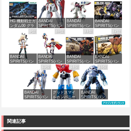
世紀ガンダムX
トレイバー
立て式プラモ
J00 メルンジ
ガンダムレオ
EZY RG 1/48
デル ノンスケ
ャ[カラーA] 色
パルド 1/144ス
AV-98Plus (イ
ール 全高約
分け済みプラ
ケール 色分け
ングラム・プ
160mm
モデル
HG 機動戦士ガ
BANDAI
BANDAI
BANDAI
済みプラモデ
ラス) 色分け済
ンダム00 グラ
SPIRITS(バン
SPIRITS(バン
SPIRITS(バン
ル
みプラモデル
価格：¥10,087
価格：¥4,100
ハム専用ユニ
ダイ スピリッ
ダイ スピリッ
ダイ スピリッ
9位
10位
11位
12位
オンフラッグ
ツ) HGAW 機
ツ) HGUC 195
ツ) HGUC 機動
価格：¥3,880
価格：¥6,600
カスタム 1/144
動新世紀ガン
機動戦士Zガン
戦士ガンダム
スケール 色分
ダムX ガンダ
ダム キュベレ
ザクI(黒い三連
け済みプラモ
ムエアマスタ
イ 1/144スケー
星仕様) 1/144
デル
ー 1/144スケー
ル 色分け済み
スケール 色分
BANDAI
BANDAI
BANDAI
BANDAI
ル 色分け済み
プラモデル
け済みプラモ
SPIRITS(バン
SPIRITS(バン
SPIRITS(バン
SPIRITS(バン
プラモデル
デル
価格：¥1,800
ダイスピリッ
ダイ スピリッ
ダイ スピリッ
ダイ スピリッ
13位
14位
15位
価格：¥2,200
ツ) 30MS SIS-
ツ) 30MS
ツ) HGUC
ツ) HGUC 機動
価格：¥3,600
価格：¥2,200
H00 セスティ
Fate/Grand
1/144 ザクII
戦士ガンダム
エ[カラーC] 色
Order アルトリ
(ガルマ専用機)
MSM-03 ゴッ
分け済みプラ
ア・キャスタ
(機動戦士ガン
グ 1/144スケー
モデル
ー 色分け済み
ダム)
ル 色分け済み
BANDAI
グッドスマイ
BANDAI
プラモデル
プラモデル
SPIRITS(バン
ルカンパニー
SPIRITS(バン
価格：¥4,500
価格：¥2,500
ダイ スピリッ
UFO戦士ダイ
ダイ スピリッ
価格：¥7,800
価格：¥2,300
ツ) FULL
アポロン
ツ) HGUC 機動
MECHANICS
MODEROID ダ
戦士ガンダム
機動戦士ガン
イアポロン 組
MSM-07 ズゴ
ダム 水星の魔
み立て式プラ
ック 1/144スケ
関連記事
女 ガンダムエ
モデル ノンス
ール 色分け済
アリアル 1/100
ケール 全高約
みプラモデル