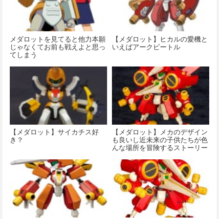
メダロットを見てると他力本願
【メダロット】ヒカルの愛機と
じゃなくてお前も戦えよと思っ
いえばアークビートル
てしまう
【メダロット】サイカチス好
【メダロット】メカのデザイン
き？
も良いし近未来の子供たちが色
んな場所を冒険するストーリー
も大好きなの