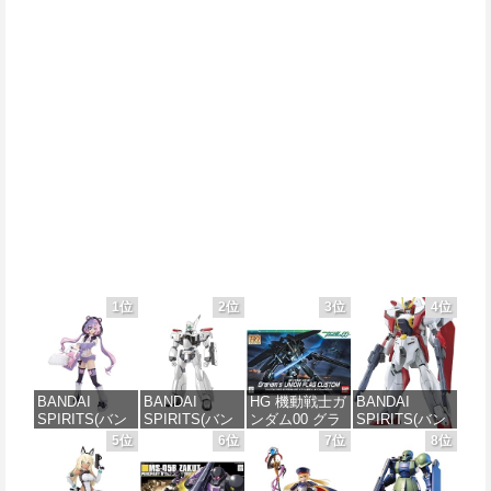
1位
2位
3位
4位
BANDAI
BANDAI
HG 機動戦士ガ
BANDAI
SPIRITS(バン
SPIRITS(バン
ンダム00 グラ
SPIRITS(バン
ダイ スピリッ
ダイ スピリッ
ハム専用ユニ
ダイ スピリッ
5位
6位
7位
8位
ツ) 30MS SIS-
ツ) 機動警察パ
オンフラッグ
ツ) HGAW 機
J00 メルンジ
トレイバー
カスタム 1/144
動新世紀ガン
ャ[カラーA] 色
EZY RG 1/48
スケール 色分
ダムX ガンダ