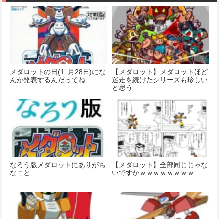
デル
価格：¥11,000
価格：¥4,280
メダロットの日(11月28日)にな
【メダロット】メダロットほど
んか発表するんだってね
迷走を続けたシリーズも珍しい
と思う
なろう版メダロットにありがち
【メダロット】全部同じじゃな
なこと
いですかｗｗｗｗｗｗｗｗ