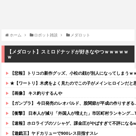
ホーム
ロボット雑談
メダロット
【メダロット】スミロドナッドが好きなやつｗｗｗｗｗ
ｗ
【悲報】トリコの新作グッズ、小松の顔が別人になってしまうｗ
★【ワートリ】木虎をよく見たのでこの子がメインヒロインだと思ってたら、は
【画像】 キス釣りするんや
【ガンプラ】 今日発売のレオパルド、股関節が平成の作りすぎる
【衝撃】 日本人が減り「外国人が増えた」市区町村ランキング…T
【速報】ホロライブのソシャゲ、課金圧がやばすぎて不評になるww
【遊戯王】ヤドカリューで900レス目指すスレ