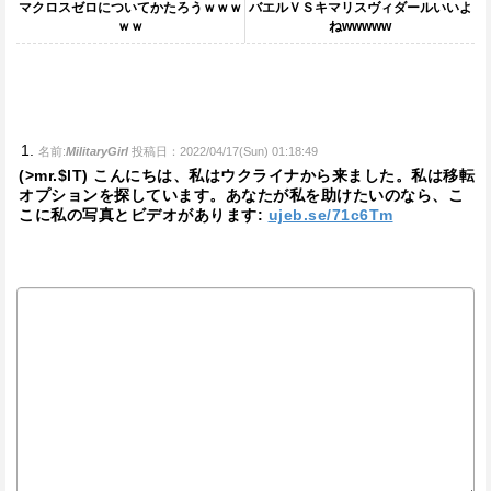
マクロスゼロについてかたろうｗｗｗ
バエルＶＳキマリスヴィダールいいよ
ｗｗ
ねwwwww
名前:
MilitaryGirl
投稿日：2022/04/17(Sun) 01:18:49
(>mr.$lT) こんにちは、私はウクライナから来ました。私は移転
オプションを探しています。あなたが私を助けたいのなら、こ
こに私の写真とビデオがあります:
ujeb.se/71c6Tm