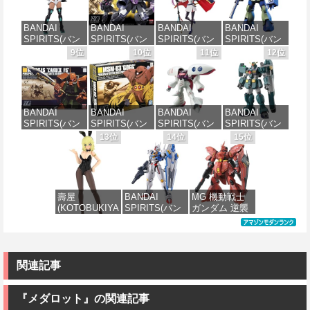
分け済みプラ
AV-98Plus (イ
け済みプラモ
ムエアマスタ
モデル
ングラム・プ
デル
ー 1/144スケー
BANDAI
BANDAI
BANDAI
BANDAI
ラス) 色分け済
ル 色分け済み
SPIRITS(バン
SPIRITS(バン
SPIRITS(バン
SPIRITS(バン
みプラモデル
プラモデル
価格：¥4,200
価格：¥1,800
ダイスピリッ
ダイ スピリッ
ダイ スピリッ
ダイ スピリッ
9位
10位
11位
12位
ツ) 30MS SIS-
ツ) HGUC 機動
ツ) 30MS
ツ) HGUC
価格：¥6,600
価格：¥3,600
H00 セスティ
戦士ガンダム
Fate/Grand
1/144 HGUC
エ[カラーC] 色
ザクI(黒い三連
Order アルトリ
MS-05BザクI
分け済みプラ
星仕様) 1/144
ア・キャスタ
(機動戦士ガン
モデル
スケール 色分
ー 色分け済み
ダム)
BANDAI
BANDAI
BANDAI
BANDAI
け済みプラモ
プラモデル
SPIRITS(バン
SPIRITS(バン
SPIRITS(バン
SPIRITS(バン
デル
価格：¥4,450
価格：¥2,300
ダイ スピリッ
ダイ スピリッ
ダイ スピリッ
ダイ スピリッ
13位
14位
15位
価格：¥7,800
ツ) HGUC
ツ) HGUC 機動
ツ) HGUC 195
ツ) HG 機動新
価格：¥2,202
1/144 ザクII
戦士ガンダム
機動戦士Zガン
世紀ガンダムX
(ガルマ専用機)
MSM-03 ゴッ
ダム キュベレ
ガンダムレオ
(機動戦士ガン
グ 1/144スケー
イ 1/144スケー
パルド 1/144ス
ダム)
ル 色分け済み
ル 色分け済み
ケール 色分け
壽屋
BANDAI
MG 機動戦士
プラモデル
プラモデル
済みプラモデ
(KOTOBUKIYA
SPIRITS(バン
ガンダム 逆襲
ル
価格：¥2,982
) フレームアー
ダイ スピリッ
のシャア MSN-
価格：¥2,280
価格：¥2,200
ムズ・ガール
ツ) FULL
04 サザビー
価格：¥3,810
ドゥルガー
MECHANICS
Ver.Ka 1/100ス
I〈Bunny
機動戦士ガン
ケール 色分け
Style〉 全高約
ダム 水星の魔
済みプラモデ
関連記事
180mm ノンス
女 ガンダムエ
ル
ケール プラモ
アリアル 1/100
デル
スケール 色分
『メダロット』の関連記事
価格：¥13,800
け済みプラモ