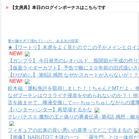
【文房具】本日のログインボーナスはこちらです
妻が嫌すぎて壊れていった、ある夫の現実
★【ワートリ】木虎をよく見たのでこの子がメインヒロイ
NEW!
【ガンプラ】 今日発売のレオパルド、股関節が平成の作り
【仮面ライダーカブト】 予告で敵に２０年前の旧式扱いさ
【ひびめし】 第6話 感想 なぜかスカートが入らないが！
NEW!
鈴木福「運転免許を取得しました！！ちゃんとMTだよ」 
なぜプーチンはウクライナ侵攻をやめられないのか？！ 他
舌を絡ませて、唾液交換して── ちゅっちゅしながらの濃厚
【ハンターハンター】再登場するかな
クレバテスⅡ-魔獣の王と偽りの勇者伝承- 第4話 感想：
フィギュアの出来の良い悪いの基準ってどこで決まるの
【画像】NARUTO三大謎の一つ、「羅生門」とは一体何