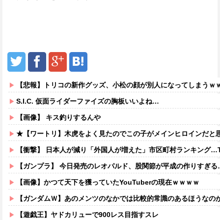
【悲報】トリコの新作グッズ、小松の顔が別人になってしまうｗ
S.I.C. 仮面ライダーファイズの胸板いいよね…
【画像】 キス釣りするんや
★【ワートリ】木虎をよく見たのでこの子がメインヒロインだと思ってたら、は
【衝撃】 日本人が減り「外国人が増えた」市区町村ランキング…T
【ガンプラ】 今日発売のレオパルド、股関節が平成の作りすぎる
【画像】かつて天下を獲っていたYouTuberの現在ｗｗｗｗ
【ガンダムＷ】あのメンツのなかでは比較的常識のあるほうなの
【遊戯王】ヤドカリューで900レス目指すスレ