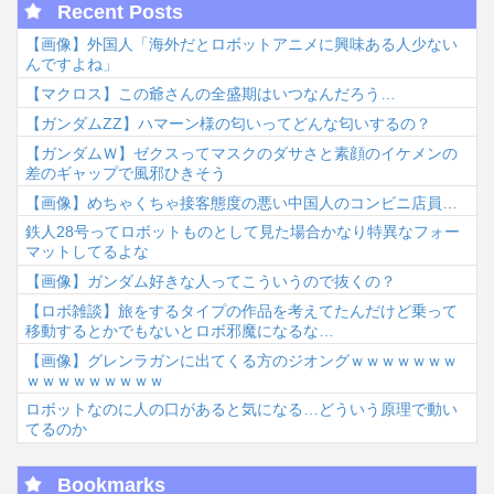
Recent Posts
【画像】外国人「海外だとロボットアニメに興味ある人少ない
んですよね」
【マクロス】この爺さんの全盛期はいつなんだろう…
【ガンダムΖΖ】ハマーン様の匂いってどんな匂いするの？
【ガンダムＷ】ゼクスってマスクのダサさと素顔のイケメンの
差のギャップで風邪ひきそう
【画像】めちゃくちゃ接客態度の悪い中国人のコンビニ店員…
鉄人28号ってロボットものとして見た場合かなり特異なフォー
マットしてるよな
【画像】ガンダム好きな人ってこういうので抜くの？
【ロボ雑談】旅をするタイプの作品を考えてたんだけど乗って
移動するとかでもないとロボ邪魔になるな…
【画像】グレンラガンに出てくる方のジオングｗｗｗｗｗｗｗ
ｗｗｗｗｗｗｗｗｗ
ロボットなのに人の口があると気になる…どういう原理で動い
てるのか
Bookmarks