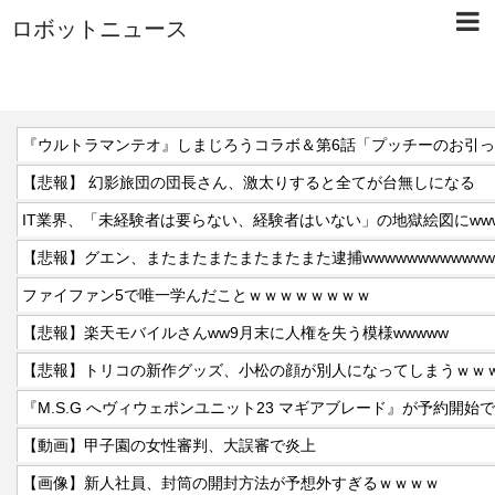
ロボットニュース
『ウルトラマンテオ』しまじろうコラボ＆第6話「プッチーのお引
【悲報】 幻影旅団の団長さん、激太りすると全てが台無しになる
IT業界、「未経験者は要らない、経験者はいない」の地獄絵図にww
【悲報】グエン、またまたまたまたまたまた逮捕wwwwwwwwwwww
ファイファン5で唯一学んだことｗｗｗｗｗｗｗｗ
【悲報】楽天モバイルさんww9月末に人権を失う模様wwwww
【悲報】トリコの新作グッズ、小松の顔が別人になってしまうｗｗ
『M.S.G へヴィウェポンユニット23 マギアブレード』が予約開始
【動画】甲子園の女性審判、大誤審で炎上
【画像】新人社員、封筒の開封方法が予想外すぎるｗｗｗｗ