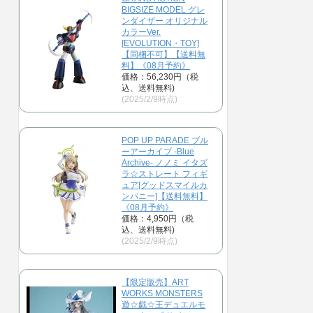
BIGSIZE MODEL グレ
ンダイザー オリジナル
カラーVer.
[EVOLUTION・TOY]
【同梱不可】【送料無
料】《08月予約》
価格：56,230円（税
込、送料無料)
(2025/2/9時点)
POP UP PARADE ブル
ーアーカイブ -Blue
Archive- ノノミ イタズ
ラ☆ストレート フィギ
ュア[グッドスマイルカ
ンパニー]【送料無料】
《08月予約》
価格：4,950円（税
込、送料無料)
(2025/2/9時点)
【限定販売】ART
WORKS MONSTERS
遊☆戯☆王デュエルモ