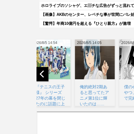
ホロライブのソシャゲ、エ▨チな広告がずっと流れ
【画像】AKBのセンター、レベチな事が世間にバレ
【驚愕】年商10億円を超える『ひとり親方』が激増 Ma
026/8/5 14:54
2026/8/5 14:05
2026/8/5 18:11
20
『テニスの王子
俺的絶対2期あ
僕の心のヤバイ
様』 シリーズ
ると思ってたア
やつ、あと3話
27年の幕を閉じ
ニメ第1位に輝
で完結...
たのに話題に上
いたのは…...
が...