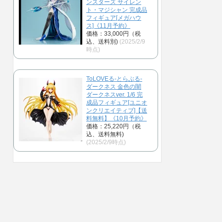
ンスターズ サイレン
ト・マジシャン 完成品
フィギュア[メガハウ
ス]《11月予約》
価格：33,000円（税
込、送料別)
(2025/2/9
時点)
ToLOVEる-とらぶる-
ダークネス 金色の闇
ダークネスver. 1/6 完
成品フィギュア[ユニオ
ンクリエイティブ]【送
料無料】《10月予約》
価格：25,220円（税
込、送料無料)
(2025/2/9時点)