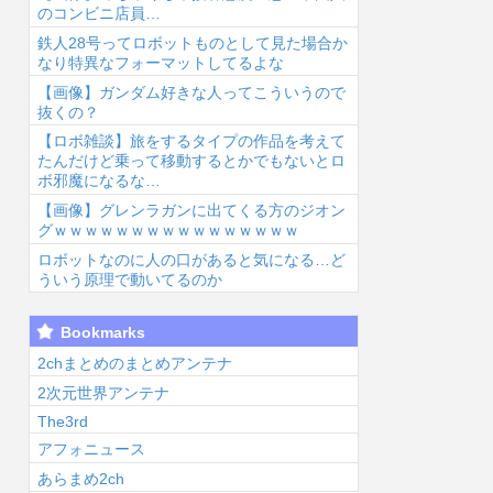
のコンビニ店員…
鉄人28号ってロボットものとして見た場合か
なり特異なフォーマットしてるよな
【画像】ガンダム好きな人ってこういうので
抜くの？
【ロボ雑談】旅をするタイプの作品を考えて
6/8/5 14:56
2026/8/5 14:55
2026/8/5 14:55
2026
たんだけど乗って移動するとかでもないとロ
ボ邪魔になるな…
【画像】グレンラガンに出てくる方のジオン
グｗｗｗｗｗｗｗｗｗｗｗｗｗｗｗｗ
ロボットなのに人の口があると気になる…ど
ういう原理で動いてるのか
【画像】泉「セ
【加賀五彩】梢
【画像】ペスト
【
Bookmarks
ラス！開けてく
先輩、クイズの
マスク・セラス
ね
れ！セラァ
選択肢になる
【ラブライブ！
け
2chまとめのまとめアンテナ
ス!!」【ラブラ
【ラブライブ！
蓮ノ空】...
ま
2次元世界アンテナ
ブ！...
蓮ノ空...
The3rd
アフォニュース
あらまめ2ch