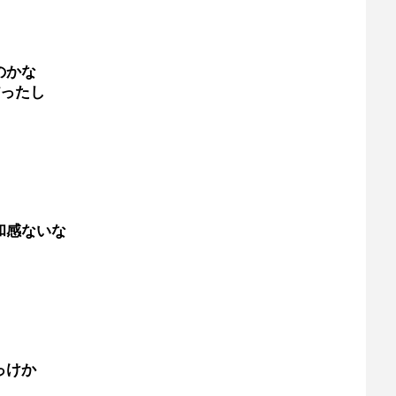
のかな
だったし
和感ないな
っけか