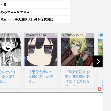
てくる
始めるｗｗｗｗｗｗｗ
c miniを大量購入しAIを従業員に
26/8/5 16:09
2026/8/5 15:47
2026/8/5 15:05
202
【悪役令嬢レベ
『幼女戦記Ⅱ (2
【天幕】考証ち
ル99】程々の強
期)』5話感想 釣
ゃんとしてるア
さ...
りエサにされる
ニメスタッフは
ターニャ…...
偉いな...
イ