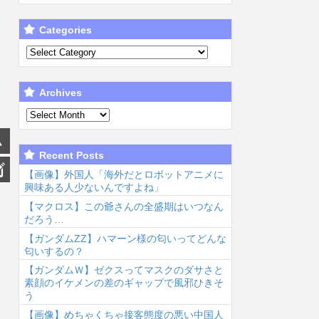
Categories
Archives
Recent Posts
【画像】外国人「海外だとロボットアニメに
興味ある人少ないんですよね」
【マクロス】この爺さんの全盛期はいつなん
だろう…
【ガンダムΖΖ】ハマーン様の匂いってどんな
匂いするの？
【ガンダムＷ】ゼクスってマスクのダサさと
素顔のイケメンの差のギャップで風邪ひきそ
う
【画像】めちゃくちゃ接客態度の悪い中国人