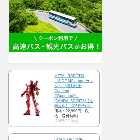
METAL ROBOT魂
〈SIDE MS〉 赤いガン
ダム 『機動戦士
Gundam
GQuuuuuuX』
[BANDAI SPIRITS]【送
料無料】《06月予約》
価格：22,990円（税
込、送料無料)
(2025/2/9時点)
GRAND ACTION