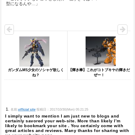
型になるんや…」
ガンダムMS少女のソシャゲ欲しく
【輝き棒】これがコトブキヤの輝きだ
ね？
ぜー！
名前:
official site
投稿日：2017/10/30(Mon) 05:21:25
I simply want to mention I am just new to blogs and
certainly savored your web-site. More than likely I’m
likely to bookmark your site . You certainly come with
great articles and reviews. Many thanks for sharing with