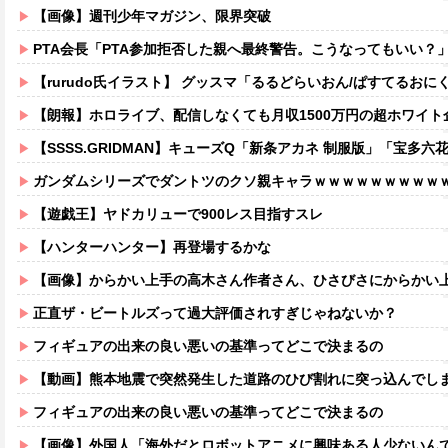
【画像】週刊少年マガジン、限界突破
PTA会長「PTA参加拒否した親へ最終警告。こうなってもいい？
【rurudo氏イラスト】 グッスマ「るるどらいおん/ぱすてるおにくVer
【朗報】ホロライブ、配信しなくても月収1500万円の超ホワイト
【SSSS.GRIDMAN】キューズQ「新条アカネ 制服版」「宝多六花 制服版」フィ
ガンダムシリーズでダントツのクソ親キャラｗｗｗｗｗｗｗｗｗ
【遊戯王】ヤドカリューで900レス目指すスレ
【ハンターハンター】再登場するかな
【画像】からかい上手の高木さん作者さん、ひさびさにからかい上手の高木さ
正直ザ・ビートルズって過大評価されすぎじゃねないか？
フィギュアの出来の良い悪いの基準ってどこで決まるの
【動画】熊本地震で突然発生した道路のひび割れに突っ込んでし
フィギュアの出来の良い悪いの基準ってどこで決まるの
【画像】外国人「海外だとロボットアニメに興味ある人少ないん