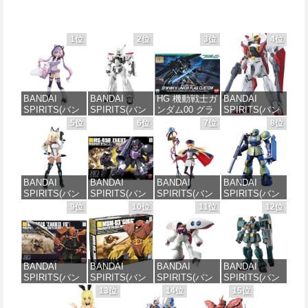
1位
2位
3位
4位
BANDAI
BANDAI
HG 機動戦士ガ
BANDAI
SPIRITS(バン
SPIRITS(バン
ンダム00 グラ
SPIRITS(バン
ダイ スピリッ
ダイ スピリッ
ハム専用ユニ
ダイ スピリッ
5位
6位
7位
8位
ツ) 30MS SIS-
ツ) 機動警察パ
オンフラッグ
ツ) HGAW 機
J00 メルンジ
トレイバー
カスタム 1/144
動新世紀ガン
ャ[カラーA] 色
EZY RG 1/48
スケール 色分
ダムX ガンダ
分け済みプラ
AV-98Plus (イ
け済みプラモ
ムエアマスタ
モデル
ングラム・プ
デル
ー 1/144スケー
BANDAI
BANDAI
BANDAI
BANDAI
ラス) 色分け済
ル 色分け済み
SPIRITS(バン
SPIRITS(バン
SPIRITS(バン
SPIRITS(バン
みプラモデル
プラモデル
価格：¥4,200
価格：¥1,800
ダイスピリッ
ダイ スピリッ
ダイ スピリッ
ダイ スピリッ
9位
10位
11位
12位
ツ) 30MS SIS-
ツ) HGUC 機動
ツ) 30MS
ツ) HGUC
価格：¥6,600
価格：¥3,600
H00 セスティ
戦士ガンダム
Fate/Grand
1/144 HGUC
エ[カラーC] 色
ザクI(黒い三連
Order アルトリ
MS-05BザクI
分け済みプラ
星仕様) 1/144
ア・キャスタ
(機動戦士ガン
モデル
スケール 色分
ー 色分け済み
ダム)
BANDAI
BANDAI
BANDAI
BANDAI
け済みプラモ
プラモデル
SPIRITS(バン
SPIRITS(バン
SPIRITS(バン
SPIRITS(バン
デル
価格：¥4,500
価格：¥2,300
ダイ スピリッ
ダイ スピリッ
ダイ スピリッ
ダイ スピリッ
13位
14位
15位
価格：¥7,800
ツ) HGUC
ツ) HGUC 機動
ツ) HGUC 195
ツ) HG 機動新
価格：¥1,950