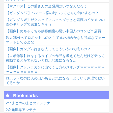
【マクロス】この爺さんの全盛期はいつなんだろう…
【ガンダムΖΖ】ハマーン様の匂いってどんな匂いするの？
【ガンダムＷ】ゼクスってマスクのダサさと素顔のイケメンの
差のギャップで風邪ひきそう
【画像】めちゃくちゃ接客態度の悪い中国人のコンビニ店員…
鉄人28号ってロボットものとして見た場合かなり特異なフォー
マットしてるよな
【画像】ガンダム好きな人ってこういうので抜くの？
【ロボ雑談】旅をするタイプの作品を考えてたんだけど乗って
移動するとかでもないとロボ邪魔になるな…
【画像】グレンラガンに出てくる方のジオングｗｗｗｗｗｗｗ
ｗｗｗｗｗｗｗｗｗ
ロボットなのに人の口があると気になる…どういう原理で動い
てるのか
Bookmarks
2chまとめのまとめアンテナ
2次元世界アンテナ