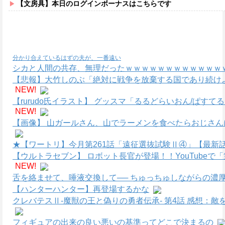
【文房具】本日のログインボーナスはこちらです
分かり合えているはずの夫が、一番遠い
シカと人間の共存、無理だったｗｗｗｗｗｗｗｗｗｗｗｗｗ
【悲報】大竹しのぶ「絶対に戦争を放棄する国であり続けよ
NEW!
【rurudo氏イラスト】 グッスマ「るるどらいおん/ぱすて
NEW!
【画像】 山ガールさん、山でラーメンを食べたらおじさん
★【ワートリ】今月第261話「遠征選抜試験Ⅱ④」【最新
【ウルトラセブン】 ロボット長官が登場！！YouTube
NEW!
舌を絡ませて、唾液交換して── ちゅっちゅしながらの濃厚
【ハンターハンター】再登場するかな
クレバテスⅡ-魔獣の王と偽りの勇者伝承- 第4話 感想：
フィギュアの出来の良い悪いの基準ってどこで決まるの