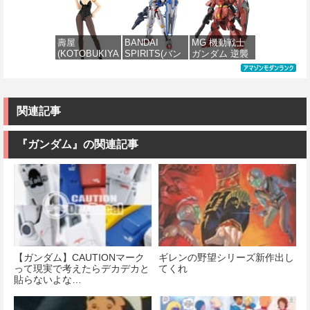
1/144 ザクII
戦士ガンダム
機動戦士Zガン
世紀ガンダムX
(ガルマ専用機)
MSM-03 ゴッ
ダム キュベレ
ガンダムレオ
(機動戦士ガン
グ 1/144スケー
イ 1/144スケー
パルド 1/144ス
ダム)
ル 色分け済み
ル 色分け済み
ケール 色分け
壽屋
BANDAI
MG 機動戦士
プラモデル
プラモデル
済みプラモデ
(KOTOBUKIYA
SPIRITS(バン
ガンダム 逆襲
ル
価格：¥2,982
) フレームアー
ダイ スピリッ
のシャア MSN-
価格：¥2,280
価格：¥2,200
ムズ・ガール
ツ) FULL
04 サザビー
価格：¥3,810
ドゥルガー
MECHANICS
Ver.Ka 1/100ス
I〈Bunny
機動戦士ガン
ケール 色分け
Style〉 全高約
ダム 水星の魔
済みプラモデ
関連記事
180mm ノンス
女 ガンダムエ
ル
ケール プラモ
アリアル 1/100
デル
スケール 色分
『ガンダム』の関連記事
価格：¥13,500
け済みプラモ
デル
価格：¥11,000
価格：¥4,280
【ガンダム】CAUTIONマーク
ギレンの野望シリーズ新作出し
って現実で考えたらデカデカと
てくれ
貼らないよな…