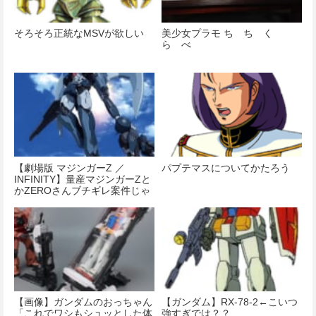
そろそろ正統なMSVが欲しい
美少女プラモ ち ち く
ら べ
【劇場版 マジンガーZ ／
パプテマスについてかたろう
INFINITY】量産マジンガーZと
かZEROさんブチギレ案件じゃ
ないんですか…？
【画像】ガンダムのおっちゃん
【ガンダム】RX-78-2←こいつ
「これでワシもシュッとした体
強すぎでは？？