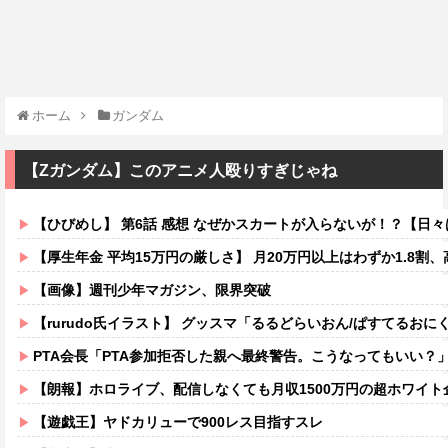
ホーム
ガンダム
【Zガンダム】このアニメ人殴りすぎじゃね
【ひびめし】 第6話 感想 なぜかスカートが入らないが！？【日
【厚生年金 平均15万円の厳しさ】 月20万円以上はわずか1.8割、高
【画像】週刊少年マガジン、限界突破
【rurudo氏イラスト】 グッスマ「るるどらいおん/ぱすてるおにくVer
PTA会長「PTA参加拒否した親へ最終警告。こうなってもいい？
【朗報】ホロライブ、配信しなくても月収1500万円の超ホワイト
【遊戯王】ヤドカリューで900レス目指すスレ