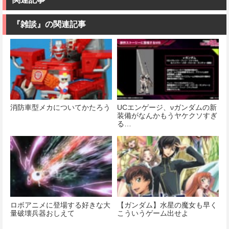
価格：¥8,300
ル 色分け済み
色分け済みプ
価格：¥9,200
プラモデル
ラモデル
『雑談』の関連記事
価格：¥2,200
価格：¥1,200
消防車型メカについてかたろう
UCエンゲージ、νガンダムの新
装備がなんかもうヤケクソすぎ
る…
ロボアニメに登場する好きな大
【ガンダム】水星の魔女も早く
量破壊兵器おしえて
こういうゲーム出せよ