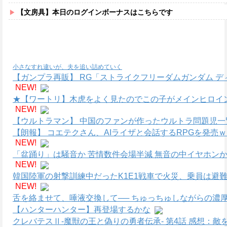
【文房具】本日のログインボーナスはこちらです
小さなすれ違いが、夫を追い詰めていく
【ガンプラ再販】 RG「ストライクフリーダムガンダム デ
NEW!
★【ワートリ】木虎をよく見たのでこの子がメインヒロイ
NEW!
【ウルトラマン】 中国のファンが作ったウルトラ問題児一
【朗報】 コエテクさん、AIライザと会話するRPGを発売
NEW!
「盆踊り」は騒音か 苦情数件会場半減 無音の中イヤホン
NEW!
韓国陸軍の射撃訓練中だったK1E1戦車で火災、乗員は避
NEW!
舌を絡ませて、唾液交換して── ちゅっちゅしながらの濃厚
【ハンターハンター】再登場するかな
クレバテスⅡ-魔獣の王と偽りの勇者伝承- 第4話 感想：