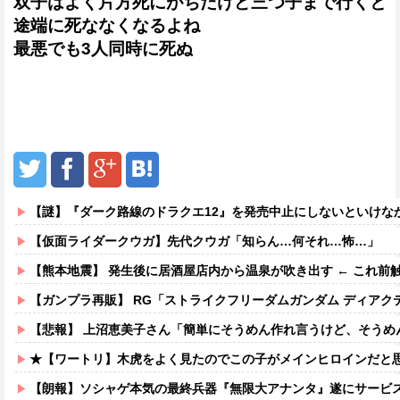
双子はよく片方死にがちだけど三つ子まで行くと
途端に死ななくなるよね
最悪でも3人同時に死ぬ
【謎】『ダーク路線のドラクエ12』を発売中止にしないといけなかった理由ってガチ
【仮面ライダークウガ】先代クウガ「知らん…何それ…怖…」
【熊本地震】 発生後に居酒屋店内から温泉が吹き出す ← これ前
【ガンプラ再販】 RG「ストライクフリーダムガンダム ディアクティブモ
【悲報】 上沼恵美子さん「簡単にそうめん作れ言うけど、そうめ
★【ワートリ】木虎をよく見たのでこの子がメインヒロインだと思ってたら、は
【朗報】ソシャゲ本気の最終兵器『無限大アナンタ』遂にサービス