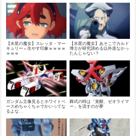
【水星の魔女】スレッタ・マー
【水星の魔女】あそこでカルド
キュリー←生やす印象ｗｗｗｗ
博士が研究諦める以外道なかっ
ｗｗｗ
たんじゃない？
ガンダム立像見るとホワイトベ
葬式の時は「覚醒、ゼオライマ
ースめちゃくちゃでかいってな
ー」を流すのが夢
るよな…