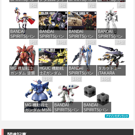
ダイ スピリッ
ハム専用ユニ
ダイスピリッ
ダイ スピリッ
5位
6位
7位
8位
ツ) 30MS SIS-
オンフラッグ
ツ) 30MS SIS-
ツ) HGAW 機
J00 メルンジ
カスタム 1/144
H00 セスティ
動新世紀ガン
ャ[カラーA] 色
スケール 色分
エ[カラーC] 色
ダムX ガンダ
分け済みプラ
け済みプラモ
分け済みプラ
ムエアマスタ
モデル
デル
モデル
ー 1/144スケー
BANDAI
BANDAI
BANDAI
BANDAI
ル 色分け済み
SPIRITS(バン
SPIRITS(バン
SPIRITS(バン
SPIRITS(バン
プラモデル
価格：¥4,200
価格：¥1,850
価格：¥4,682
ダイ スピリッ
ダイ スピリッ
ダイ スピリッ
ダイ スピリッ
9位
10位
11位
12位
ツ) 30MS
ツ) HGUC 機動
ツ) HGUC
ツ) 機動警察パ
価格：¥3,782
Fate/Grand
戦士ガンダム
1/144 ザクII
トレイバー
Order アルトリ
ザクI(黒い三連
(ガルマ専用機)
EZY RG 1/48
ア・キャスタ
星仕様) 1/144
(機動戦士ガン
AV-98Plus (イ
ー 色分け済み
スケール 色分
ダム)
ングラム・プ
MG 機動戦士
HGUC 機動戦
BANDAI
タカラトミー
プラモデル
け済みプラモ
ラス) 色分け済
ガンダム 逆襲
士Zガンダム
SPIRITS(バン
(TAKARA
デル
みプラモデル
価格：¥2,880
のシャア MSN-
PMX-003 ジ・
ダイ スピリッ
TOMY) T-
13位
14位
15位
価格：¥7,800
04 サザビー
オ 1/144スケー
ツ) FULL
SPARK
価格：¥2,200
価格：¥6,800
Ver.Ka 1/100ス
ル 色分け済み
MECHANICS
REALIZE
ケール 色分け
プラモデル
機動戦士ガン
MODEL リアラ
済みプラモデ
ダム 水星の魔
イズモデル
ル
女 ガンダムエ
ZOIDS ゾイド
価格：¥4,200
MG 機動戦士
BANDAI
BANDAI
アリアル 1/100
RMZ-025 ライ
ガンダム MSN-
SPIRITS(バン
SPIRITS(バン
スケール 色分
ガーゼロファ
価格：¥15,000
02 ジオング
ダイ スピリッ
ダイ スピリッ
け済みプラモ
ルコン (ZBF)
1/100スケール
ツ) HGUC 195
ツ) カスタマイ
デル
色分け済み プ
色分け済みプ
機動戦士Zガン
ズマテリアル
ラキット
ラモデル
ダム キュベレ
(EXジョイント
価格：¥4,830
イ 1/144スケー
コアキューブ)
関連記事