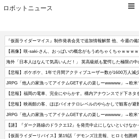
ロボットニュース
【画像】咲-saki-さん、おっぱいの概念がもうめちゃくちゃｗｗｗ
【悲報】ポケポケ、1年で月間アクティブユーザー数が1600万人
JRPG「他人の家漁ってアイテムGETすんの楽しーwwwww」→欧
【悲報】福岡の電車、完全にやらかす。構内アナウンスでド下ネタ
【悲報】映画館の客、ほぼバイオテロレベルのやらかしで観客が避
JRPG「他人の家漁ってアイテムGETすんの楽しーwwwww」→欧
【仮面ライダーリバイス】第19話「デモンズ注意報、ヒロミ包囲網