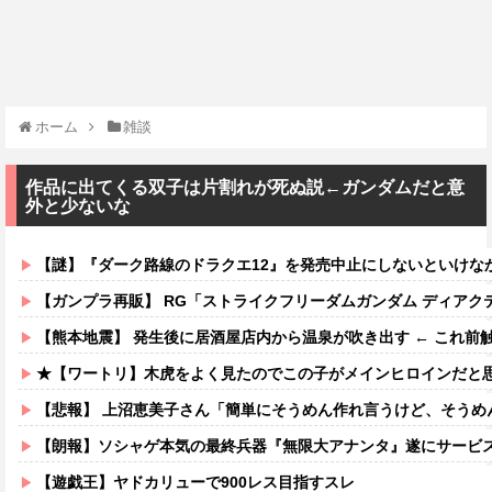
ホーム
雑談
作品に出てくる双子は片割れが死ぬ説←ガンダムだと意
外と少ないな
【謎】『ダーク路線のドラクエ12』を発売中止にしないといけなかった理由ってガチ
【ガンプラ再販】 RG「ストライクフリーダムガンダム ディアクティブモ
【熊本地震】 発生後に居酒屋店内から温泉が吹き出す ← これ前
★【ワートリ】木虎をよく見たのでこの子がメインヒロインだと思ってたら、は
【悲報】 上沼恵美子さん「簡単にそうめん作れ言うけど、そうめ
【朗報】ソシャゲ本気の最終兵器『無限大アナンタ』遂にサービス
【遊戯王】ヤドカリューで900レス目指すスレ