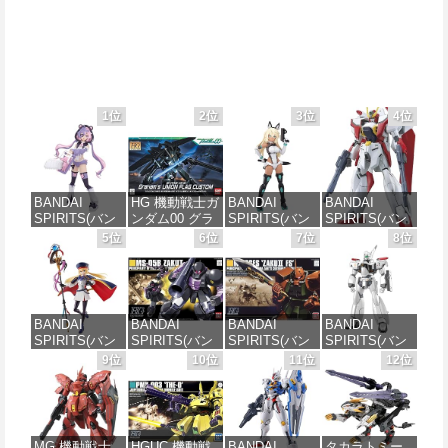
1位
2位
3位
4位
BANDAI
HG 機動戦士ガ
BANDAI
BANDAI
SPIRITS(バン
ンダム00 グラ
SPIRITS(バン
SPIRITS(バン
ダイ スピリッ
ハム専用ユニ
ダイスピリッ
ダイ スピリッ
5位
6位
7位
8位
ツ) 30MS SIS-
オンフラッグ
ツ) 30MS SIS-
ツ) HGAW 機
J00 メルンジ
カスタム 1/144
H00 セスティ
動新世紀ガン
ャ[カラーA] 色
スケール 色分
エ[カラーC] 色
ダムX ガンダ
分け済みプラ
け済みプラモ
分け済みプラ
ムエアマスタ
モデル
デル
モデル
ー 1/144スケー
BANDAI
BANDAI
BANDAI
BANDAI
ル 色分け済み
SPIRITS(バン
SPIRITS(バン
SPIRITS(バン
SPIRITS(バン
プラモデル
価格：¥4,200
価格：¥1,850
価格：¥4,682
ダイ スピリッ
ダイ スピリッ
ダイ スピリッ
ダイ スピリッ
9位
10位
11位
12位
ツ) 30MS
ツ) HGUC 機動
ツ) HGUC
ツ) 機動警察パ
価格：¥3,732
Fate/Grand
戦士ガンダム
1/144 ザクII
トレイバー
Order アルトリ
ザクI(黒い三連
(ガルマ専用機)
EZY RG 1/48
ア・キャスタ
星仕様) 1/144
(機動戦士ガン
AV-98Plus (イ
ー 色分け済み
スケール 色分
ダム)
ングラム・プ
MG 機動戦士
HGUC 機動戦
BANDAI
タカラトミー