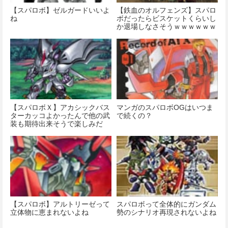
【スパロボ】ゼルガードいいよ
【鉄血のオルフェンズ】スパロ
ね
ボだったらビスケットくらいし
か退場しなさそうｗｗｗｗｗｗ
ｗ
【スパロボＸ】アカシックバス
マンガのスパロボOGはいつま
ターカッコよかったんで他の武
で続くの？
装も期待出来そうで楽しみだ
【スパロボ】アルトリーゼって
スパロボって全体的にガンダム
立体物に恵まれないよね
勢のシナリオ再現されないよね