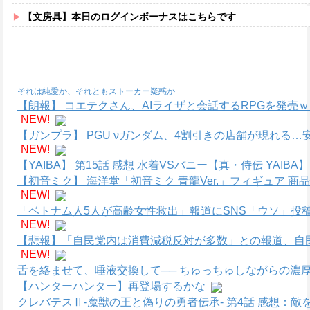
【文房具】本日のログインボーナスはこちらです
それは純愛か、それともストーカー疑惑か
【朗報】 コエテクさん、AIライザと会話するRPGを発売
NEW!
【ガンプラ】 PGU νガンダム、4割引きの店舗が現れる
NEW!
【YAIBA】 第15話 感想 水着VSバニー【真・侍伝 YAIBA】
【初音ミク】 海洋堂「初音ミク 青龍Ver.」フィギュア 商
NEW!
「ベトナム人5人が高齢女性救出」報道にSNS「ウソ」投
NEW!
【悲報】「自民党内は消費減税反対が多数」との報道、自
NEW!
舌を絡ませて、唾液交換して── ちゅっちゅしながらの濃厚
【ハンターハンター】再登場するかな
クレバテスⅡ-魔獣の王と偽りの勇者伝承- 第4話 感想：