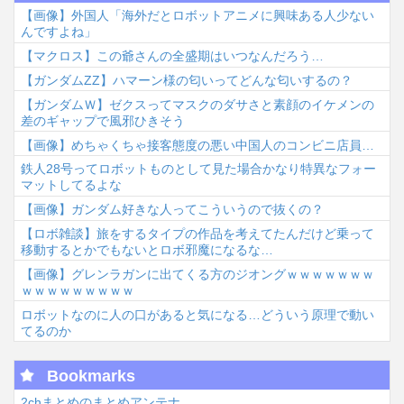
【画像】外国人「海外だとロボットアニメに興味ある人少ない
んですよね」
【マクロス】この爺さんの全盛期はいつなんだろう…
【ガンダムΖΖ】ハマーン様の匂いってどんな匂いするの？
【ガンダムＷ】ゼクスってマスクのダサさと素顔のイケメンの
差のギャップで風邪ひきそう
【画像】めちゃくちゃ接客態度の悪い中国人のコンビニ店員…
鉄人28号ってロボットものとして見た場合かなり特異なフォー
マットしてるよな
【画像】ガンダム好きな人ってこういうので抜くの？
【ロボ雑談】旅をするタイプの作品を考えてたんだけど乗って
移動するとかでもないとロボ邪魔になるな…
【画像】グレンラガンに出てくる方のジオングｗｗｗｗｗｗｗ
ｗｗｗｗｗｗｗｗｗ
ロボットなのに人の口があると気になる…どういう原理で動い
てるのか
Bookmarks
2chまとめのまとめアンテナ