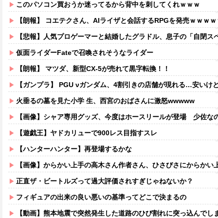
このパソコン買おうか迷ってるから背中を刺してくれｗｗｗ
【朗報】 コエテクさん、AIライザと会話するRPGを発売ｗｗｗ
【悲報】人気プロゲーマーと結婚したグラドル、息子の「自閉スペクトラ
仮面ライダーFateで召喚されそうなライダー
【朗報】 マツダ、新型CX-5が売れて黒字転換！！
【ガンプラ】 PGU νガンダム、4割引きの店舗が現れる…安いけ
火垂るの墓を見た小学 生、西宮のおばさんに激怒wwwww
【画像】シャア専用グッズ、今度はホースリールが登場 少佐な
【遊戯王】ヤドカリューで900レス目指すスレ
【ハンターハンター】再登場するかな
【画像】からかい上手の高木さん作者さん、ひさびさにからかい上手の高木さ
正直ザ・ビートルズって過大評価されすぎじゃねないか？
フィギュアの出来の良い悪いの基準ってどこで決まるの
【動画】熊本地震で突然発生した道路のひび割れに突っ込んでし