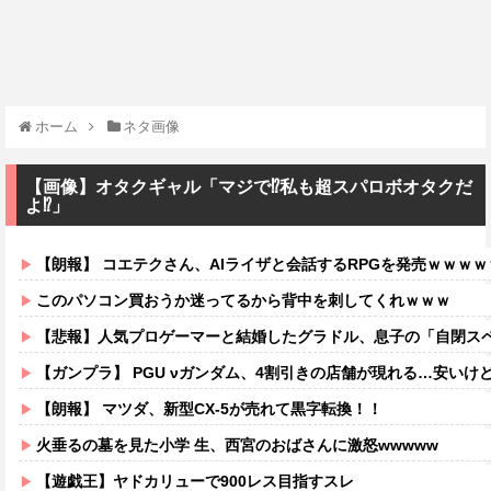
ホーム
ネタ画像
【画像】オタクギャル「マジで⁉️私も超スパロボオタクだ
よ⁉️」
【朗報】 コエテクさん、AIライザと会話するRPGを発売ｗｗｗ
このパソコン買おうか迷ってるから背中を刺してくれｗｗｗ
【悲報】人気プロゲーマーと結婚したグラドル、息子の「自閉スペクトラ
【ガンプラ】 PGU νガンダム、4割引きの店舗が現れる…安いけ
【朗報】 マツダ、新型CX-5が売れて黒字転換！！
火垂るの墓を見た小学 生、西宮のおばさんに激怒wwwww
【遊戯王】ヤドカリューで900レス目指すスレ