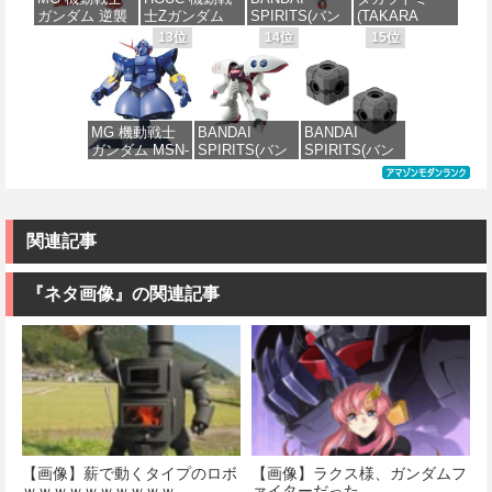
プラモデル
け済みプラモ
ラス) 色分け済
ガンダム 逆襲
士Zガンダム
SPIRITS(バン
(TAKARA
デル
みプラモデル
価格：¥2,880
のシャア MSN-
PMX-003 ジ・
ダイ スピリッ
TOMY) T-
13位
14位
15位
価格：¥7,800
04 サザビー
オ 1/144スケー
ツ) FULL
SPARK
価格：¥2,200
価格：¥6,800
Ver.Ka 1/100ス
ル 色分け済み
MECHANICS
REALIZE
ケール 色分け
プラモデル
機動戦士ガン
MODEL リアラ
済みプラモデ
ダム 水星の魔
イズモデル
ル
女 ガンダムエ
ZOIDS ゾイド
価格：¥4,300
MG 機動戦士
BANDAI
BANDAI
アリアル 1/100
RMZ-025 ライ
ガンダム MSN-
SPIRITS(バン
SPIRITS(バン
スケール 色分
ガーゼロファ
価格：¥15,000
02 ジオング
ダイ スピリッ
ダイ スピリッ
け済みプラモ
ルコン (ZBF)
1/100スケール
ツ) HGUC 195
ツ) カスタマイ
デル
色分け済み プ
色分け済みプ
機動戦士Zガン
ズマテリアル
ラキット
ラモデル
ダム キュベレ
(EXジョイント
価格：¥4,830
イ 1/144スケー
コアキューブ)
関連記事
価格：¥8,300
ル 色分け済み
色分け済みプ
価格：¥9,200
プラモデル
ラモデル
『ネタ画像』の関連記事
価格：¥2,200
価格：¥1,200
【画像】薪で動くタイプのロボ
【画像】ラクス様、ガンダムフ
ｗｗｗｗｗｗｗｗｗｗ
ァイターだった…