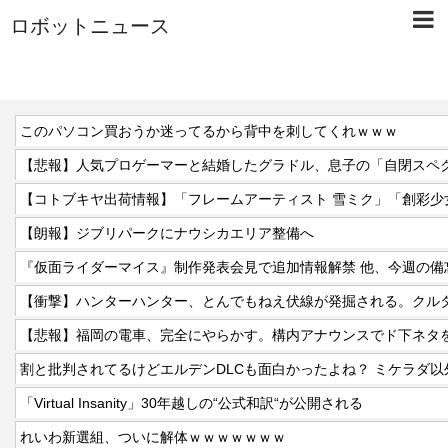
ロボットニュース
このパソコン買おうか迷ってるから背中を刺してくれｗｗｗ
【朗報】ジブリパークにナウシカエリア整備へ
【悲報】福岡の電車、完全にやらかす。構内アナウンスでド下ネタ
割と批判されてるけどエルデンDLCも面白かったよね？ ミケラダ以
「Virtual Insanity」30年越しの“公式和訳“が公開される
れいわ新選組、ついに解体ｗｗｗｗｗｗｗ