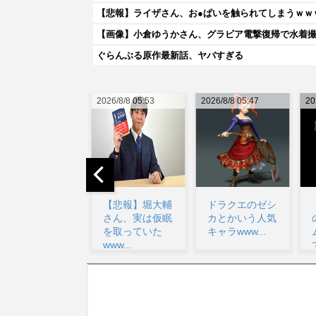
【悲報】ライザさん、お●ぱいを触られてしまうｗｗ
【画像】小倉ゆうかさん、グラビア電撃復帰で水着
ぐらんぶる原作最新話、ヤバすぎる
026/8/8 05:53
2026/8/8 05:47
2026/8/8 09:03
20
【悲報】堀大輔
ドラクエのゼシ
【画像】ライザ
さん、実は仮眠
カとかいう人気
の公式AIゲー
を取っていた
キャラwww...
ム、エッチすぎ
www...
て始まる...