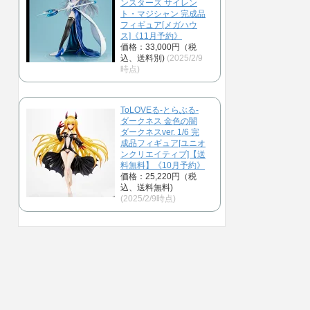
ンスターズ サイレン
ト・マジシャン 完成品
フィギュア[メガハウ
ス]《11月予約》
価格：33,000円（税
込、送料別)
(2025/2/9
時点)
ToLOVEる-とらぶる-
ダークネス 金色の闇
ダークネスver. 1/6 完
成品フィギュア[ユニオ
ンクリエイティブ]【送
料無料】《10月予約》
価格：25,220円（税
込、送料無料)
(2025/2/9時点)