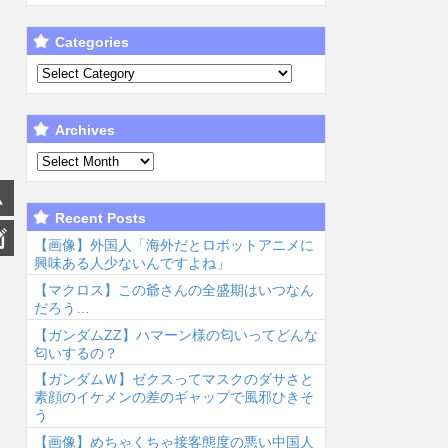
Categories
Archives
Recent Posts
【画像】外国人「海外だとロボットアニメに
興味ある人少ないんですよね」
【マクロス】この爺さんの全盛期はいつなん
だろう…
【ガンダムΖΖ】ハマーン様の匂いってどんな
匂いするの？
【ガンダムＷ】ゼクスってマスクのダサさと
素顔のイケメンの差のギャップで風邪ひきそ
う
【画像】めちゃくちゃ接客態度の悪い中国人