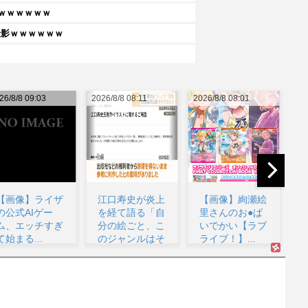
ｗｗｗｗｗｗ
撮影ｗｗｗｗｗｗ
26/8/8 08:11
2026/8/8 08:01
2026/8/8 07:52
202
江口寿史が炎上
【画像】絢瀬絵
【画像あり】王
を経て語る「自
里さんのお●ぱ
道不良マンガの
分の絵ごと、こ
いでかい【ラブ
最強キャラtier
のジャンルはそ
ライブ！】...
表、完成する...
ろそ...