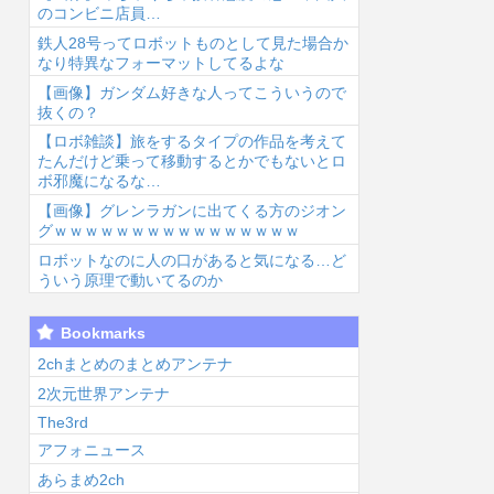
のコンビニ店員…
鉄人28号ってロボットものとして見た場合か
なり特異なフォーマットしてるよな
【画像】ガンダム好きな人ってこういうので
抜くの？
【ロボ雑談】旅をするタイプの作品を考えて
6/8/8 07:00
2026/8/8 06:07
2026/8/8 06:06
2026
たんだけど乗って移動するとかでもないとロ
ボ邪魔になるな…
【画像】グレンラガンに出てくる方のジオン
グｗｗｗｗｗｗｗｗｗｗｗｗｗｗｗｗ
ロボットなのに人の口があると気になる…ど
ういう原理で動いてるのか
トランプとか武
タイトーの新シ
【ラブライ
【
Bookmarks
器にして戦いそ
リーズのミクさ
ブ！】身長57m
夢
うな顔のラブラ
んフィギュアが
体重550tのぼ
つ
2chまとめのまとめアンテナ
イブ！キャラ...
人気らしい...
く、セガラッキ
イ
2次元世界アンテナ
ーく...
咲
The3rd
アフォニュース
あらまめ2ch