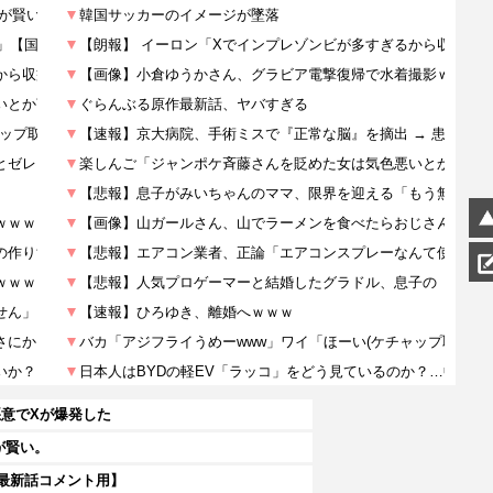
意でXが爆発した
が賢い。
【最新話コメント用】