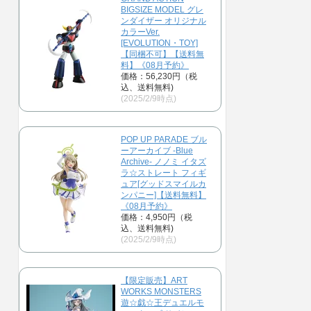
BIGSIZE MODEL グレ
ンダイザー オリジナル
カラーVer.
[EVOLUTION・TOY]
【同梱不可】【送料無
料】《08月予約》
価格：56,230円（税
込、送料無料)
(2025/2/9時点)
POP UP PARADE ブル
ーアーカイブ -Blue
Archive- ノノミ イタズ
ラ☆ストレート フィギ
ュア[グッドスマイルカ
ンパニー]【送料無料】
《08月予約》
価格：4,950円（税
込、送料無料)
(2025/2/9時点)
【限定販売】ART
WORKS MONSTERS
遊☆戯☆王デュエルモ