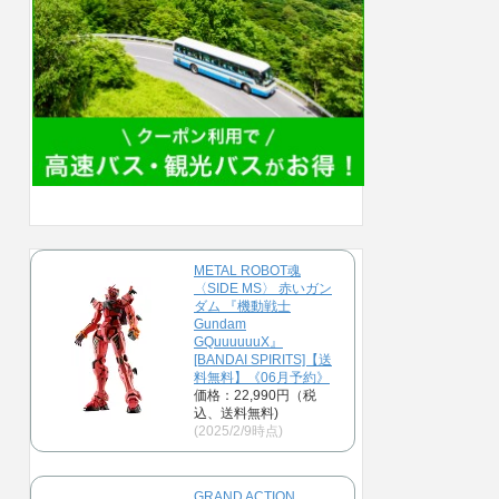
METAL ROBOT魂
〈SIDE MS〉 赤いガン
ダム 『機動戦士
Gundam
GQuuuuuuX』
[BANDAI SPIRITS]【送
料無料】《06月予約》
価格：22,990円（税
込、送料無料)
(2025/2/9時点)
GRAND ACTION