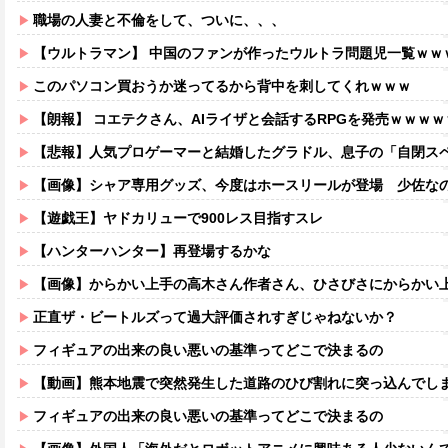
職場の人妻と不倫をして、ついに、、、
【ウルトラマン】 中国のファンが作ったウルトラ問題児一覧ｗｗ
このパソコン買おうか迷ってるから背中を刺してくれｗｗｗ
【朗報】 コエテクさん、AIライザと会話するRPGを発売ｗｗｗ
【悲報】人気プロゲーマーと結婚したグラドル、息子の「自閉スペクトラ
【画像】シャア専用グッズ、今度はホースリールが登場 少佐な
【遊戯王】ヤドカリューで900レス目指すスレ
【ハンターハンター】再登場するかな
【画像】からかい上手の高木さん作者さん、ひさびさにからかい上手の高木さ
正直ザ・ビートルズって過大評価されすぎじゃねないか？
フィギュアの出来の良い悪いの基準ってどこで決まるの
【動画】熊本地震で突然発生した道路のひび割れに突っ込んでし
フィギュアの出来の良い悪いの基準ってどこで決まるの