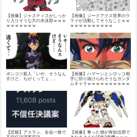
【画像】ジャスティスがしっか
【画像】ジークアクス世界のラ
り入りそうな方の水泳部ｗｗｗ
ラァが活動してそうなことｗｗ
ｗｗｗｗｗｗｗ
ｗｗｗｗｗｗｗｗｗｗ
ポンコツ新人「いや、そうなん
【画像】ハマーンとシロッコ相
すけど、ちがくってぇ…」
手に切り抜けられそうなガンダ
ムキャラｗｗｗｗｗｗｗｗｗｗ
ｗ
【悲報】アスラン、全会一致で
【画像】奪った側が有効活用で
不信任決議案可決
きなさそうな試作2号機ｗｗｗ