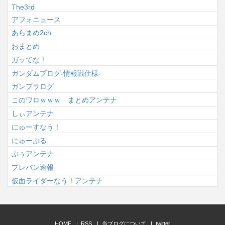
The3rd
アフォニュース
あらまめ2ch
おまとめ
ガッてな！
ガンダムブログ-情報戦仕様-
ガンプラログ
このワロｗｗｗ まとめアンテナ
しぃアンテナ
にゅーすなう！
にゅーぷる
ぷぅアンテナ
プレバン速報
仮面ライダーなう！アンテナ
HOME
RSS
当ブログについて
twitter