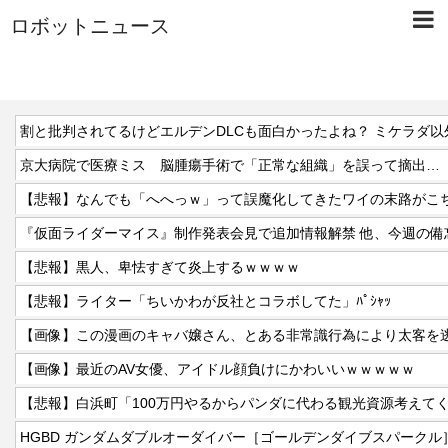
ロボットニュース
割と批判されてるけどエルデンDLCも面白かったよね？ ミケラダ以
京大病院で医療ミス 脳腫瘍手術で「正常な組織」を誤って摘出…
【悲報】なんでも「へへっｗ」って誤魔化してきたワイの末路がこ
【悲報】黒人、卑怯すぎて炎上するｗｗｗｗ
【悲報】ライター「ちいかわが反社とコラボしてた」ﾊﾟｼｬｯ
【画像】この漫画のキャバ嬢さん、とある非常識行為により太客を逃
【画像】最近のAV女優、アイドル顔負けにかわいいｗｗｗｗｗ
【悲報】白浜町「100万円やるからパンダに代わる観光資源考えて
HGBD ガンダムダブルオーダイバー［ゴールデンダイブスパークル