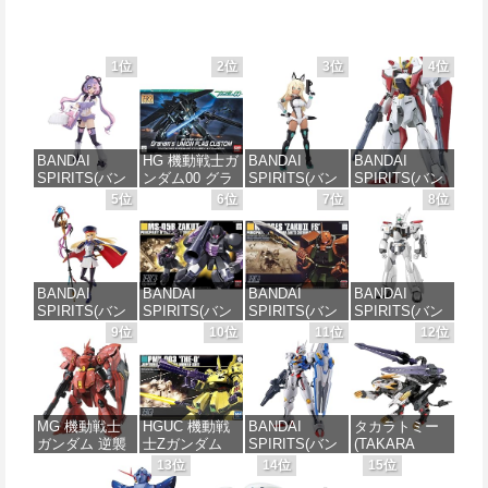
1位
2位
3位
4位
BANDAI
HG 機動戦士ガ
BANDAI
BANDAI
SPIRITS(バン
ンダム00 グラ
SPIRITS(バン
SPIRITS(バン
ダイ スピリッ
ハム専用ユニ
ダイスピリッ
ダイ スピリッ
5位
6位
7位
8位
ツ) 30MS SIS-
オンフラッグ
ツ) 30MS SIS-
ツ) HGAW 機
J00 メルンジ
カスタム 1/144
H00 セスティ
動新世紀ガン
ャ[カラーA] 色
スケール 色分
エ[カラーC] 色
ダムX ガンダ
分け済みプラ
け済みプラモ
分け済みプラ
ムエアマスタ
モデル
デル
モデル
ー 1/144スケー
BANDAI
BANDAI
BANDAI
BANDAI
ル 色分け済み
SPIRITS(バン
SPIRITS(バン
SPIRITS(バン
SPIRITS(バン
プラモデル
価格：¥4,200
価格：¥1,850
価格：¥4,682
ダイ スピリッ
ダイ スピリッ
ダイ スピリッ
ダイ スピリッ
9位
10位
11位
12位
ツ) 30MS
ツ) HGUC 機動
ツ) HGUC
ツ) 機動警察パ
価格：¥3,732
Fate/Grand
戦士ガンダム
1/144 ザクII
トレイバー
Order アルトリ
ザクI(黒い三連
(ガルマ専用機)
EZY RG 1/48
ア・キャスタ
星仕様) 1/144
(機動戦士ガン
AV-98Plus (イ
ー 色分け済み
スケール 色分
ダム)
ングラム・プ
MG 機動戦士
HGUC 機動戦
BANDAI
タカラトミー
プラモデル
け済みプラモ
ラス) 色分け済
ガンダム 逆襲
士Zガンダム
SPIRITS(バン
(TAKARA
デル
みプラモデル
価格：¥2,880
のシャア MSN-
PMX-003 ジ・
ダイ スピリッ
TOMY) T-
13位
14位
15位
価格：¥7,800
04 サザビー
オ 1/144スケー
ツ) FULL
SPARK
価格：¥2,200
価格：¥6,800