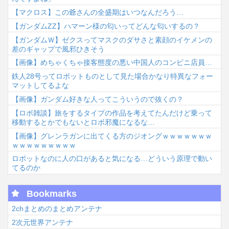
【マクロス】この爺さんの全盛期はいつなんだろう…
【ガンダムΖΖ】ハマーン様の匂いってどんな匂いするの？
【ガンダムＷ】ゼクスってマスクのダサさと素顔のイケメンの
差のギャップで風邪ひきそう
【画像】めちゃくちゃ接客態度の悪い中国人のコンビニ店員…
鉄人28号ってロボットものとして見た場合かなり特異なフォー
マットしてるよな
【画像】ガンダム好きな人ってこういうので抜くの？
【ロボ雑談】旅をするタイプの作品を考えてたんだけど乗って
移動するとかでもないとロボ邪魔になるな…
【画像】グレンラガンに出てくる方のジオングｗｗｗｗｗｗｗ
ｗｗｗｗｗｗｗｗｗ
ロボットなのに人の口があると気になる…どういう原理で動い
てるのか
Bookmarks
2chまとめのまとめアンテナ
2次元世界アンテナ