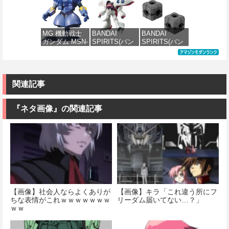
Ver.Ka 1/100ス
ル 色分け済み
MECHANICS
REALIZE
ケール 色分け
プラモデル
機動戦士ガン
MODEL リアラ
済みプラモデ
ダム 水星の魔
イズモデル
ル
女 ガンダムエ
ZOIDS ゾイド
価格：¥4,300
MG 機動戦士
BANDAI
BANDAI
アリアル 1/100
RMZ-025 ライ
ガンダム MSN-
SPIRITS(バン
SPIRITS(バン
スケール 色分
ガーゼロファ
価格：¥15,000
02 ジオング
ダイ スピリッ
ダイ スピリッ
け済みプラモ
ルコン (ZBF)
1/100スケール
ツ) HGUC 195
ツ) カスタマイ
デル
色分け済み プ
色分け済みプ
機動戦士Zガン
ズマテリアル
ラキット
ラモデル
ダム キュベレ
(EXジョイント
価格：¥4,830
イ 1/144スケー
コアキューブ)
関連記事
価格：¥8,300
ル 色分け済み
色分け済みプ
価格：¥9,200
プラモデル
ラモデル
『ネタ画像』の関連記事
価格：¥2,200
価格：¥1,200
【画像】社会人ならよくありが
【画像】キラ「これ違う所にフ
ちな表情がこれｗｗｗｗｗｗｗ
リーダム届いてない…？」
ｗｗ