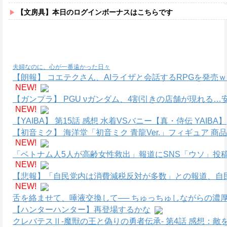
【文房具】本日のログインボーナスはこちらです
夫婦なのに、心が一番遠かった日々
【朗報】 コエテクさん、AIライザと会話するRPGを発売
NEW!
【ガンプラ】 PGU νガンダム、4割引きの店舗が現れる
NEW!
【YAIBA】 第15話 感想 水着VSバニー【真・侍伝 YAIBA】
【初音ミク】 海洋堂「初音ミク 青龍Ver.」フィギュア 商
NEW!
「ベトナム人5人が高齢女性救出」報道にSNS「ウソ」投
NEW!
【悲報】「自民党内は消費減税反対が多数」との報道、自
NEW!
舌を絡ませて、唾液交換して── ちゅっちゅしながらの濃厚
【ハンターハンター】再登場するかな
クレバテスⅡ-魔獣の王と偽りの勇者伝承- 第4話 感想：