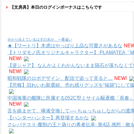
【文房具】本日のログインボーナスはこちらです
分かり合えているはずの夫が、一番遠い
★【ワートリ】木虎はやっぱり上品な可愛さがあるな
NEW
【トリダモノ氏オリジナルキャラクター】 PLAMATEA
NEW!
【逆シャア】 なんかよくわかんないまま隕石が落ちなく
NEW!
昭和戦隊のロボデザイン、配信で追って見ると…
NEW!
【悲報】旧れいわ新選組、売れ残りグッズを“福袋”にして販
中国海軍の艦隊に所属する052C型ミサイル駆逐艦「長春」
NEW!
舌を絡ませて、唾液交換して── ちゅっちゅしながらの濃厚
【ハンターハンター】再登場するかな
クレバテスⅡ-魔獣の王と偽りの勇者伝承- 第4話 感想：