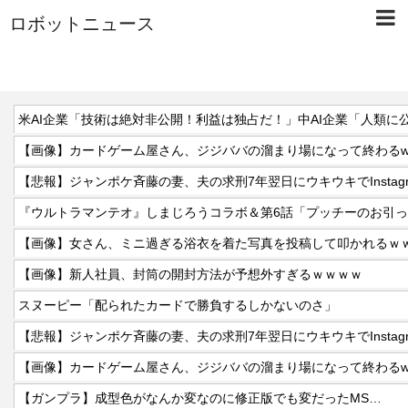
ロボットニュース
【画像】カードゲーム屋さん、ジジババの溜まり場になって終わるwww
【悲報】ジャンポケ斉藤の妻、夫の求刑7年翌日にウキウキでInstag
『ウルトラマンテオ』しまじろうコラボ＆第6話「プッチーのお引
【画像】女さん、ミニ過ぎる浴衣を着た写真を投稿して叩かれるｗ
【画像】新人社員、封筒の開封方法が予想外すぎるｗｗｗｗ
スヌーピー「配られたカードで勝負するしかないのさ」
【悲報】ジャンポケ斉藤の妻、夫の求刑7年翌日にウキウキでInstag
【画像】カードゲーム屋さん、ジジババの溜まり場になって終わるwww
【ガンプラ】成型色がなんか変なのに修正版でも変だったMS…