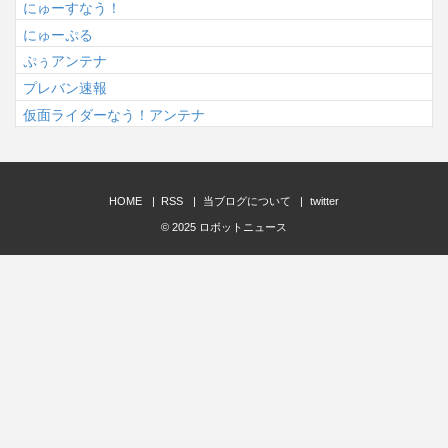
にゅーすなう！
にゅーぷる
ぷぅアンテナ
プレバン速報
仮面ライダーなう！アンテナ
HOME
RSS
当ブログについて
twitter
© 2025
ロボットニュース