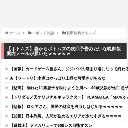
ホーム
ロボット雑談
装甲騎兵ボトムズ
【ボトムズ】妻からボトムズの次回予告みたいな晩御飯
案内メールが届いたｗｗｗｗｗ
【画像】カードゲーム屋さん、ジジババの溜まり場になって終わるw
★【ワートリ】木虎はやっぱり上品な可愛さがあるな
【悲痛】 溺れた11歳息子を助けようと川へ…40歳父親が死亡 息
【トリダモノ氏オリジナルキャラクター】 PLAMATEA「MXちゃん
【悲報】 ロシアさん、国民の財産を没収しはじめるｗｗｗｗｗ
【悲報】日本列島、人間が住めるエリアが少なすぎるｗｗｗｗ
【遊戯王】ヤドカリューで900レス目指すスレ