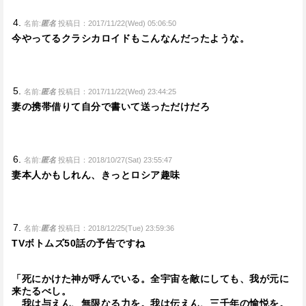
名前:
匿名
投稿日：2017/11/22(Wed) 05:06:50
今やってるクラシカロイドもこんなんだったような。
名前:
匿名
投稿日：2017/11/22(Wed) 23:44:25
妻の携帯借りて自分で書いて送っただけだろ
名前:
匿名
投稿日：2018/10/27(Sat) 23:55:47
妻本人かもしれん、きっとロシア趣味
名前:
匿名
投稿日：2018/12/25(Tue) 23:59:36
TVボトムズ50話の予告ですね
「死にかけた神が呼んでいる。全宇宙を敵にしても、我が元に
来たるべし。
我は与えん、無限なる力を。我は伝えん、三千年の愉悦を。