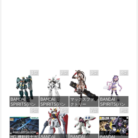
1位
2位
3位
4位
BANDAI
BANDAI
マックスファ
BANDAI
SPIRITS(バン
SPIRITS(バン
クトリー
SPIRITS(バン
ダイ スピリッ
ダイ スピリッ
PLAMATEA
ダイ スピリッ
5位
6位
7位
8位
ツ) HG 機動新
ツ) 機動警察パ
MXちゃん 組み
ツ) 30MS SIS-
世紀ガンダムX
トレイバー
立て式プラモ
J00 メルンジ
ガンダムレオ
EZY RG 1/48
デル ノンスケ
ャ[カラーA] 色
パルド 1/144ス
AV-98Plus (イ
ール 全高約
分け済みプラ
ケール 色分け
ングラム・プ
160mm
モデル
HG 機動戦士ガ
BANDAI
BANDAI
BANDAI