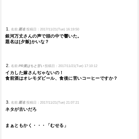
名前:
匿名
投稿日：2017/11/21(Tue) 16:19:50
銀河万丈さんの声で頭の中で響いた。
題名は[夕飯]かいな？
名前:
PR液はちと甘い
投稿日：2017/11/21(Tue) 17:10:12
イカした嫁さんぢゃないの！
食前酒はオレモダビール、食後に苦いコーヒーですか？
名前:
匿名
投稿日：2017/11/21(Tue) 21:07:21
ネタが古いだろ
まぁともかく・・・「むせる」