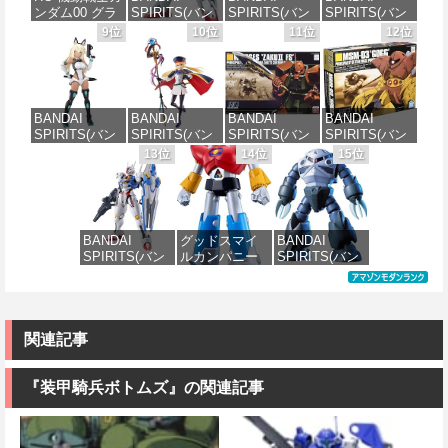
済みプラモデ
ラス) 色分け済
ンダム00 グラ
SPIRITS(バン
SPIRITS(バン
SPIRITS(バン
ル
みプラモデル
価格：¥10,087
価格：¥4,000
ハム専用ユニ
ダイ スピリッ
ダイ スピリッ
ダイ スピリッ
9位
10位
11位
12位
オンフラッグ
ツ) HGAW 機
ツ) HGUC 195
ツ) HGUC 機動
価格：¥3,880
価格：¥6,480
カスタム 1/144
動新世紀ガン
機動戦士Zガン
戦士ガンダム
スケール 色分
ダムX ガンダ
ダム キュベレ
ザクI(黒い三連
け済みプラモ
ムエアマスタ
イ 1/144スケー
星仕様) 1/144
デル
ー 1/144スケー
ル 色分け済み
スケール 色分
BANDAI
BANDAI
BANDAI
BANDAI
ル 色分け済み
プラモデル
け済みプラモ
SPIRITS(バン
SPIRITS(バン
SPIRITS(バン
SPIRITS(バン
プラモデル
デル
価格：¥1,800
ダイスピリッ
ダイ スピリッ
ダイ スピリッ
ダイ スピリッ
13位
14位
15位
価格：¥2,200
ツ) 30MS SIS-
ツ) 30MS
ツ) HGUC
ツ) HGUC 機動
価格：¥3,600
価格：¥2,380
H00 セスティ
Fate/Grand
1/144 ザクII
戦士ガンダム
エ[カラーC] 色
Order アルトリ
(ガルマ専用機)
MSM-03 ゴッ
分け済みプラ
ア・キャスタ
(機動戦士ガン
グ 1/144スケー
モデル
ー 色分け済み
ダム)
ル 色分け済み
BANDAI
グッドスマイ
BANDAI
プラモデル
プラモデル
SPIRITS(バン
ルカンパニー
SPIRITS(バン
価格：¥4,500
価格：¥2,982
ダイ スピリッ
UFO戦士ダイ
ダイ スピリッ
価格：¥7,800
価格：¥2,300
ツ) FULL
アポロン
ツ) HGUC 機動
MECHANICS
MODEROID ダ
戦士ガンダム
機動戦士ガン
イアポロン 組
MSM-07 ズゴ
ダム 水星の魔
み立て式プラ
ック 1/144スケ
関連記事
女 ガンダムエ
モデル ノンス
ール 色分け済
アリアル 1/100
ケール 全高約
みプラモデル
スケール 色分
175mm
『装甲騎兵ボトムズ』の関連記事
け済みプラモ
価格：¥1,518
デル
価格：¥8,820