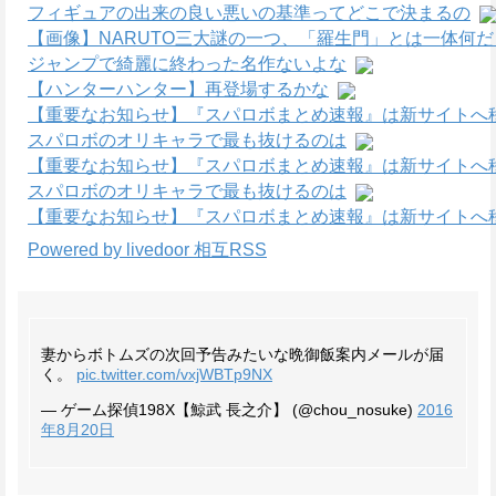
フィギュアの出来の良い悪いの基準ってどこで決まるの
【画像】NARUTO三大謎の一つ、「羅生門」とは一体何
ジャンプで綺麗に終わった名作ないよな
【ハンターハンター】再登場するかな
【重要なお知らせ】『スパロボまとめ速報』は新サイトへ
スパロボのオリキャラで最も抜けるのは
【重要なお知らせ】『スパロボまとめ速報』は新サイトへ
スパロボのオリキャラで最も抜けるのは
【重要なお知らせ】『スパロボまとめ速報』は新サイトへ
Powered by livedoor 相互RSS
妻からボトムズの次回予告みたいな晩御飯案内メールが届
く。
pic.twitter.com/vxjWBTp9NX
— ゲーム探偵198X【鯨武 長之介】 (@chou_nosuke)
2016
年8月20日