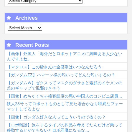
Archives
Recent Posts
【画像】外国人「海外だとロボットアニメに興味ある人少ない
んですよね」
【マクロス】この爺さんの全盛期はいつなんだろう…
【ガンダムΖΖ】ハマーン様の匂いってどんな匂いするの？
【ガンダムＷ】ゼクスってマスクのダサさと素顔のイケメンの
差のギャップで風邪ひきそう
【画像】めちゃくちゃ接客態度の悪い中国人のコンビニ店員…
鉄人28号ってロボットものとして見た場合かなり特異なフォー
マットしてるよな
【画像】ガンダム好きな人ってこういうので抜くの？
【ロボ雑談】旅をするタイプの作品を考えてたんだけど乗って
移動するとかでもないとロボ邪魔になるな…