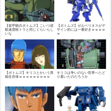
価格：¥4,822
【装甲騎兵ボトムズ】こいつ巡
【ボトムズ】ゼルベリオスがデ
航速度軽トラと同じぐらいらし
ザイン的には一番好きｗｗｗｗ
いな
ｗ
【ボトムズ】キリコとかいう異
キリコは争いのない世界へたど
能生存体ｗｗｗｗｗｗｗｗｗ
り着いたのだろうか