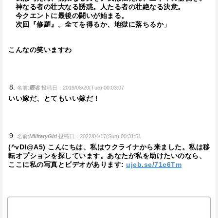
神なる者の壮大なる誘惑。人たる者の壮絶なる決意。
今クエントに最後の闘いが始まる。
次回『修羅』。全てを得るか、地獄に落ちるか」
こんなの笑いますわ
名前:
匿名
投稿日：2019/08/20(Tue) 00:03:07
いい嫁だ、とてもいい嫁だ！
名前:
MilitaryGirl
投稿日：2022/04/17(Sun) 00:31:51
(^vDI@A5) こんにちは、私はウクライナから来ました。私は移
転オプションを探しています。あなたが私を助けたいのなら、
ここに私の写真とビデオがあります:
ujeb.se/71c6Tm