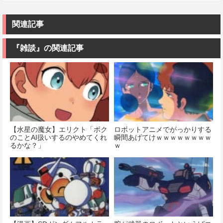
MECHANICS
MODEROID ダ
戦士ガンダム
機動戦士ガン
イアポロン 組
MSM-07 ズゴ
ダム 水星の魔
み立て式プラ
ック 1/144スケ
関連記事
女 ガンダムエ
モデル ノンス
ール 色分け済
アリアル 1/100
ケール 全高約
みプラモデル
スケール 色分
175mm
『雑談』の関連記事
け済みプラモ
価格：¥1,518
デル
価格：¥8,820
価格：¥4,822
【水星の魔女】エリクト「ボク
ロボットアニメでがっかりする
のことAI扱いするのやめてくれ
瞬間あげてけｗｗｗｗｗｗｗｗ
るかな？」
ｗ