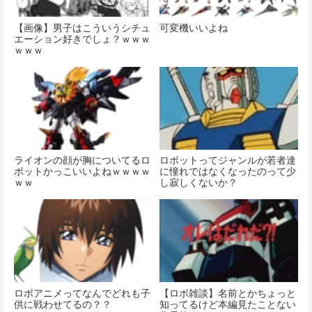
【画像】男子はこういうシチュ
可変機いいよね
エーション好きでしょ？ｗｗｗ
ｗｗｗ
ライオンの顔が胸についてるロ
ロボットってジャンルが若者達
ボットかっこいいよねｗｗｗｗ
に憧れではなくなったのって少
ｗｗ
し寂しくないか？
ロボアニメってなんでどれも子
【ロボ雑談】名前とかちょっと
供に戦わせてるの？？
知ってるけど本編見たことない