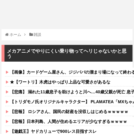
ホーム
雑談
メカアニメでやりにくい乗り物ってヘリじゃないかと思
う
【画像】カードゲーム屋さん、ジジババの溜まり場になって終わるw
★【ワートリ】木虎はやっぱり上品な可愛さがあるな
【悲痛】 溺れた11歳息子を助けようと川へ…40歳父親が死亡 息
【トリダモノ氏オリジナルキャラクター】 PLAMATEA「MXちゃん
【悲報】 ロシアさん、国民の財産を没収しはじめるｗｗｗｗｗ
【悲報】日本列島、人間が住めるエリアが少なすぎるｗｗｗｗ
【遊戯王】ヤドカリューで900レス目指すスレ