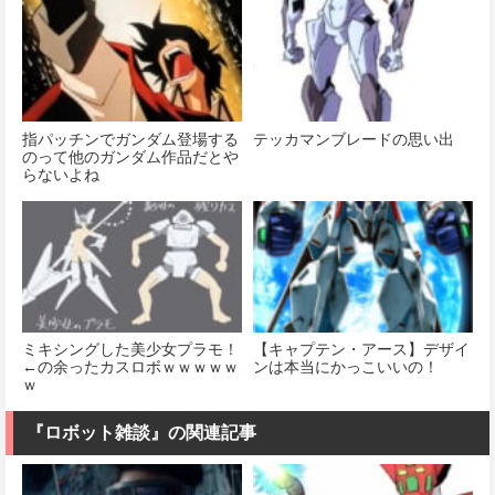
指パッチンでガンダム登場する
テッカマンブレードの思い出
のって他のガンダム作品だとや
らないよね
ミキシングした美少女プラモ！
【キャプテン・アース】デザイ
←の余ったカスロボｗｗｗｗｗ
ンは本当にかっこいいの！
ｗ
『ロボット雑談』の関連記事