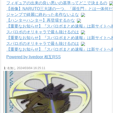
フィギュアの出来の良い悪いの基準ってどこで決まるの
【画像】NARUTO三大謎の一つ、「羅生門」とは一体何
ジャンプで綺麗に終わった名作ないよな
【ハンターハンター】再登場するかな
【重要なお知らせ】『スパロボまとめ速報』は新サイトへ
スパロボのオリキャラで最も抜けるのは
【重要なお知らせ】『スパロボまとめ速報』は新サイトへ
スパロボのオリキャラで最も抜けるのは
【重要なお知らせ】『スパロボまとめ速報』は新サイトへ
Powered by livedoor 相互RSS
1:
名無し 2024/03/04 16:25:11