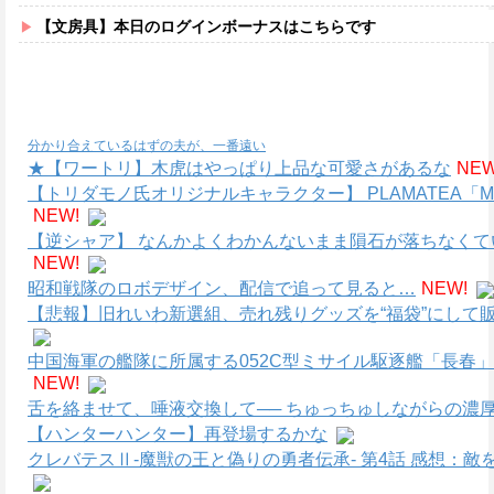
【文房具】本日のログインボーナスはこちらです
分かり合えているはずの夫が、一番遠い
★【ワートリ】木虎はやっぱり上品な可愛さがあるな
NEW
【トリダモノ氏オリジナルキャラクター】 PLAMATEA
NEW!
【逆シャア】 なんかよくわかんないまま隕石が落ちなく
NEW!
昭和戦隊のロボデザイン、配信で追って見ると…
NEW!
【悲報】旧れいわ新選組、売れ残りグッズを“福袋”にして販
中国海軍の艦隊に所属する052C型ミサイル駆逐艦「長春」
NEW!
舌を絡ませて、唾液交換して── ちゅっちゅしながらの濃厚
【ハンターハンター】再登場するかな
クレバテスⅡ-魔獣の王と偽りの勇者伝承- 第4話 感想：