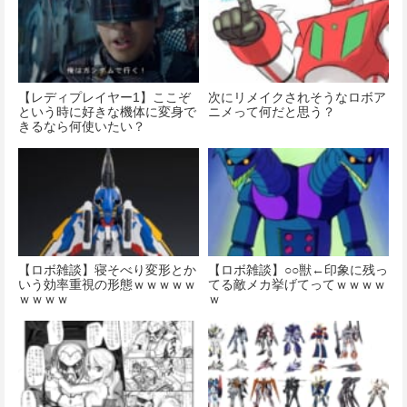
【レディプレイヤー1】ここぞ
次にリメイクされそうなロボア
という時に好きな機体に変身で
ニメって何だと思う？
きるなら何使いたい？
【ロボ雑談】寝そべり変形とか
【ロボ雑談】○○獣←印象に残っ
いう効率重視の形態ｗｗｗｗｗ
てる敵メカ挙げてってｗｗｗｗ
ｗｗｗｗ
ｗ