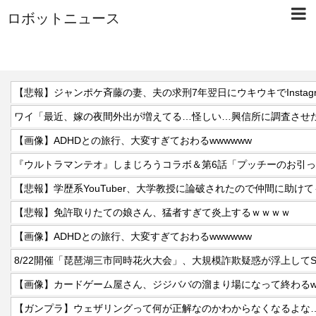
ロボットニュース
【悲報】ジャンポケ斉藤の妻、夫の求刑7年翌日にウキウキでInstag
【画像】ADHDとの旅行、大変すぎておわるwwwwww
『ウルトラマンテオ』しまじろうコラボ＆第6話「プッチーのお引
【悲報】免許取りたての娘さん、猛者すぎて炎上するｗｗｗｗ
【画像】ADHDとの旅行、大変すぎておわるwwwwww
8/22開催「琵琶湖三市同時花火大会」、大規模詐欺疑惑が浮上してS
【画像】カードゲーム屋さん、ジジババの溜まり場になって終わるwww
【ガンプラ】ウェザリングって何が正解なのかわからなくなるよな