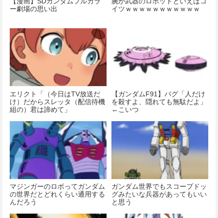
【漫画】SDガンダムフルカラ
腕が武器のロボットといえばコ
ー劇場の思い出
イツｗｗｗｗｗｗｗｗｗｗｗ
エリクト「（今日はTV放送だ
【ガンダムF91】バグ「人だけ
け）だからスレッタ（配信待機
を殺すよ、隠れても無駄だよ」
組の）君は諦めて」
←こいつ
マジンガーのロボってガンダム
ガンダム世界でもスコープドッ
の世界だとどれくらい通用する
グみたいな兵器があってもいい
んだろう
と思う