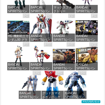
BANDAI
BANDAI
マックスファ
BANDAI
SPIRITS(バン
SPIRITS(バン
クトリー
SPIRITS(バン
ダイ スピリッ
ダイ スピリッ
PLAMATEA
ダイ スピリッ
5位
6位
7位
8位
ツ) HG 機動新
ツ) 機動警察パ
MXちゃん 組み
ツ) 30MS SIS-
世紀ガンダムX
トレイバー
立て式プラモ
J00 メルンジ
ガンダムレオ
EZY RG 1/48
デル ノンスケ
ャ[カラーA] 色
パルド 1/144ス
AV-98Plus (イ
ール 全高約
分け済みプラ
ケール 色分け
ングラム・プ
160mm
モデル
HG 機動戦士ガ
BANDAI
BANDAI
BANDAI
済みプラモデ
ラス) 色分け済
ンダム00 グラ
SPIRITS(バン
SPIRITS(バン
SPIRITS(バン
ル
みプラモデル
価格：¥10,087
価格：¥4,000
ハム専用ユニ
ダイ スピリッ
ダイ スピリッ
ダイ スピリッ
9位
10位
11位
12位
オンフラッグ
ツ) HGAW 機
ツ) HGUC 195
ツ) HGUC 機動
価格：¥3,480
価格：¥6,480
カスタム 1/144
動新世紀ガン
機動戦士Zガン
戦士ガンダム
スケール 色分
ダムX ガンダ
ダム キュベレ
ザクI(黒い三連
け済みプラモ
ムエアマスタ
イ 1/144スケー
星仕様) 1/144
デル
ー 1/144スケー
ル 色分け済み
スケール 色分
BANDAI
BANDAI
BANDAI
BANDAI
ル 色分け済み
プラモデル
け済みプラモ
SPIRITS(バン
SPIRITS(バン
SPIRITS(バン
SPIRITS(バン
プラモデル
デル
価格：¥1,800
ダイスピリッ
ダイ スピリッ
ダイ スピリッ
ダイ スピリッ
13位
14位
15位
価格：¥2,200
ツ) 30MS SIS-
ツ) 30MS
ツ) HGUC
ツ) HGUC 機動
価格：¥3,600
価格：¥2,380
H00 セスティ
Fate/Grand
1/144 ザクII
戦士ガンダム
エ[カラーC] 色
Order アルトリ
(ガルマ専用機)
MSM-03 ゴッ
分け済みプラ
ア・キャスタ
(機動戦士ガン
グ 1/144スケー
モデル
ー 色分け済み
ダム)
ル 色分け済み
BANDAI
グッドスマイ
BANDAI
プラモデル
プラモデル
SPIRITS(バン
ルカンパニー
SPIRITS(バン
価格：¥4,500
価格：¥2,982
ダイ スピリッ
UFO戦士ダイ
ダイ スピリッ
価格：¥7,800
価格：¥2,300
ツ) FULL
アポロン
ツ) HGUC 機動