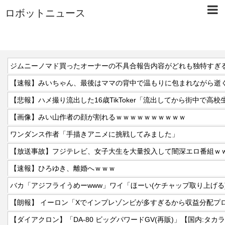
ロボットニュース
ジムニーノマド買ったオーナーの不具合報告内容がどれも独特すぎ
【速報】みいちゃん、最後はママの背中で温もりに包まれながら逝
【悲報】ハメ撮り流出した16歳TikToker「流出してから街中で高
【画像】みい山作者の顔が割れるｗｗｗｗｗｗｗｗｗｗ
ワンダンス作者「手描きアニメに挑戦してみました」
【放送事故】フジテレビ、女子大生を大量投入して闇深エロ番組ｗ
【速報】ひろゆき、離婚へｗｗｗ
バカ「アジフライうめーwww」ワイ「ほーい(ケチャップ取り上げる
【朗報】 イーロン「Xでインプレゾンビが多すぎるから収益分配プ