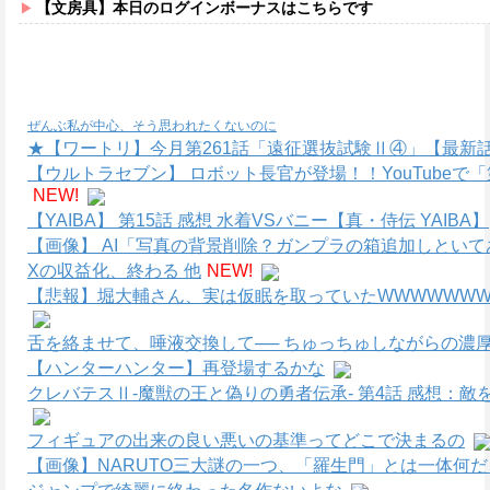
【文房具】本日のログインボーナスはこちらです
ぜんぶ私が中心、そう思われたくないのに
★【ワートリ】今月第261話「遠征選抜試験Ⅱ④」【最新
【ウルトラセブン】 ロボット長官が登場！！YouTube
NEW!
【YAIBA】 第15話 感想 水着VSバニー【真・侍伝 YAIBA】
【画像】 AI「写真の背景削除？ガンプラの箱追加しといてあ
Xの収益化、終わる 他
NEW!
【悲報】堀大輔さん、実は仮眠を取っていたWWWWWWWW
舌を絡ませて、唾液交換して── ちゅっちゅしながらの濃厚
【ハンターハンター】再登場するかな
クレバテスⅡ-魔獣の王と偽りの勇者伝承- 第4話 感想：
フィギュアの出来の良い悪いの基準ってどこで決まるの
【画像】NARUTO三大謎の一つ、「羅生門」とは一体何