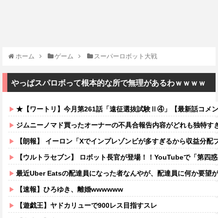
ホーム
ゲーム
スーパーロボット大戦
やっぱスパロボって根本的な所で無理があるわｗｗｗｗ
★【ワートリ】今月第261話「遠征選抜試験Ⅱ④」【最新話コメ
ジムニーノマド買ったオーナーの不具合報告内容がどれも独特す
【朗報】 イーロン「Xでインプレゾンビが多すぎるから収益分配
【ウルトラセブン】 ロボット長官が登場！！YouTubeで「第四
最近Uber Eatsの配達員になった者なんやが、配達員に何か要
【速報】ひろゆき、離婚wwwwww
【遊戯王】ヤドカリューで900レス目指すスレ