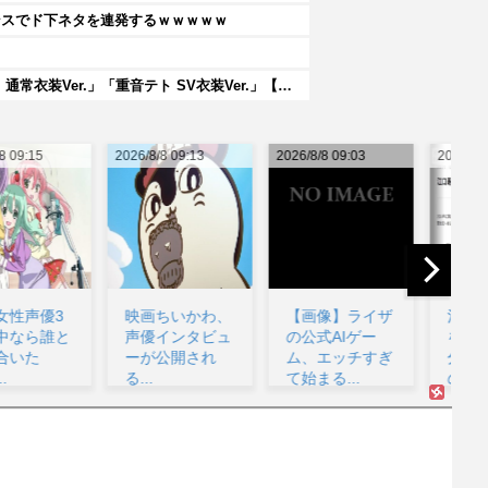
ンスでド下ネタを連発するｗｗｗｗｗ
【重音テト】コナミデフォルメフィギュア「重音テト 通常衣装Ver.」「重音テト SV衣装Ver.」【彩色原型公開】
26/8/8 09:13
2026/8/8 09:03
2026/8/8 08:11
202
映画ちいかわ、
【画像】ライザ
江口寿史が炎上
声優インタビュ
の公式AIゲー
を経て語る「自
ーが公開され
ム、エッチすぎ
分の絵ごと、こ
る...
て始まる...
のジャンルはそ
ラ
ろそ...