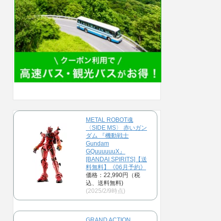
METAL ROBOT魂
〈SIDE MS〉 赤いガン
ダム 『機動戦士
Gundam
GQuuuuuuX』
[BANDAI SPIRITS]【送
料無料】《06月予約》
価格：22,990円（税
込、送料無料)
(2025/2/9時点)
GRAND ACTION