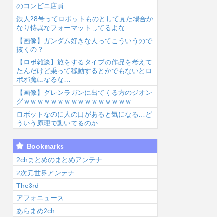
のコンビニ店員…
鉄人28号ってロボットものとして見た場合か
なり特異なフォーマットしてるよな
【画像】ガンダム好きな人ってこういうので
抜くの？
【ロボ雑談】旅をするタイプの作品を考えて
6/8/8 08:01
2026/8/8 07:52
2026/8/8 07:00
2026
たんだけど乗って移動するとかでもないとロ
ボ邪魔になるな…
【画像】グレンラガンに出てくる方のジオン
グｗｗｗｗｗｗｗｗｗｗｗｗｗｗｗｗ
ロボットなのに人の口があると気になる…ど
ういう原理で動いてるのか
【画像】絢瀬絵
【画像あり】王
トランプとか武
タ
Bookmarks
里さんのお●ぱ
道不良マンガの
器にして戦いそ
リ
いでかい【ラブ
最強キャラtier
うな顔のラブラ
ん
2chまとめのまとめアンテナ
イブ！】...
表、完成する...
イブ！キャラ...
人
2次元世界アンテナ
The3rd
アフォニュース
あらまめ2ch