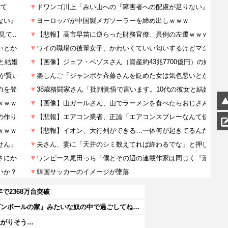
で2368万台突破
【画像】熊本「はーい、被災者の人はこの、『ドラゴンボールの家』みたいな奴の中で過ごしてねー」
上がりそう…