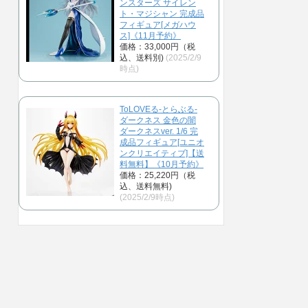
ンスターズ サイレン
ト・マジシャン 完成品
フィギュア[メガハウ
ス]《11月予約》
価格：33,000円（税
込、送料別)
(2025/2/9
時点)
ToLOVEる-とらぶる-
ダークネス 金色の闇
ダークネスver. 1/6 完
成品フィギュア[ユニオ
ンクリエイティブ]【送
料無料】《10月予約》
価格：25,220円（税
込、送料無料)
(2025/2/9時点)