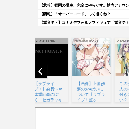
【悲報】福岡の電車、完全にやらかす。構内アナウ
【朗報】「オーバーロード」って凄くね？
026/8/8 06:06
2026/8/8 05:58
2026/8/8 09:15
20
【ラブライ
【画像】上原歩
この女性声優3
ブ！】身長57m
夢のお●ぱいに
人の中なら誰と
体重550tのぼ
ついて【ラブラ
付き合いた
く、セガラッキ
イブ！虹ヶ
い？...
ーく...
咲】...