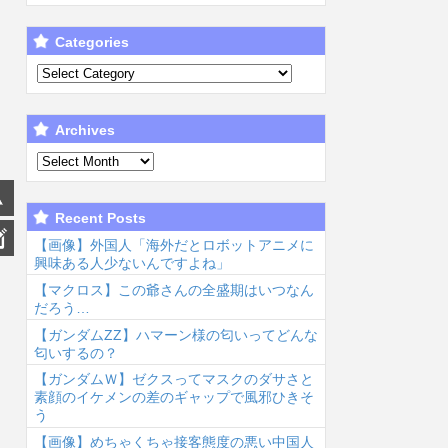
Categories
Archives
Recent Posts
【画像】外国人「海外だとロボットアニメに
興味ある人少ないんですよね」
【マクロス】この爺さんの全盛期はいつなん
だろう…
【ガンダムΖΖ】ハマーン様の匂いってどんな
匂いするの？
【ガンダムＷ】ゼクスってマスクのダサさと
素顔のイケメンの差のギャップで風邪ひきそ
う
【画像】めちゃくちゃ接客態度の悪い中国人