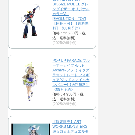
BIGSIZE MODEL グレ
ンダイザー オリジナル
カラーVer.
[EVOLUTION・TOY]
【同梱不可】【送料無
料】《08月予約》
価格：56,230円（税
込、送料無料)
(2025/2/9時点)
POP UP PARADE ブル
ーアーカイブ -Blue
Archive- ノノミ イタズ
ラ☆ストレート フィギ
ュア[グッドスマイルカ
ンパニー]【送料無料】
《08月予約》
価格：4,950円（税
込、送料無料)
(2025/2/9時点)
【限定販売】ART
WORKS MONSTERS
遊☆戯☆王デュエルモ