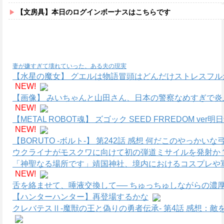
【文房具】本日のログインボーナスはこちらです
妻が嫌すぎて壊れていった、ある夫の現実
【水星の魔女】 グエルは物語冒頭はどんだけストレスフ
NEW!
【画像】 みいちゃんと山田さん、日本の警察なめすぎで炎
NEW!
【METAL ROBOT魂】 ズゴック SEED FRREDOM
NEW!
【BORUTO -ボルト-】 第242話 感想 何だこのやっかい
ウクライナがモスクワに向けて初の弾道ミサイルを発射か？
「神聖なる場所です」靖国神社、境内におけるコスプレや
NEW!
舌を絡ませて、唾液交換して── ちゅっちゅしながらの濃厚
【ハンターハンター】再登場するかな
クレバテスⅡ-魔獣の王と偽りの勇者伝承- 第4話 感想：