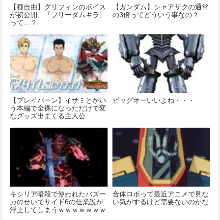
【種自由】グリフィンのボイス
【ガンダム】シャアザクの通常
が初公開、「フリーダムキラ」
の3倍ってどういう事なの？
って…？
【ブレイバーン】イサミとかい
ビッグオーいいよね・・・
う本編で全裸になっただけで変
なグッズ出まくる主人公…
キシリア暗殺で使われたバズー
合体ロボって最近アニメで見な
カのせいでサイド6の仕業説が
い気がするけど需要ないのかな
浮上してしまうｗｗｗｗｗｗｗ
ｗ