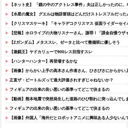
【ネット史】 「鏡の中のアクトレス事件」夫は正しかったのに、な
【水星の魔女】 グエルは物語冒頭はどんだけストレスフルだった
【クリスマスケーキ】「キャラデコクリスマス 仮面ライダーセイバー」13時プレバン受注開始、「コレクタブルワンダーライドブックシリーズ
【悲報】ホロライブの大物リスナーさん、謝罪！「課金自慢ウザイ」と愚痴
【Zガンダム】メタススレ、ゼータと比べて整備班に優しそう
【遊戯王】ヤドカリューで900レス目指すスレ
【ハンターハンター】再登場するかな
【画像】からかい上手の高木さん作者さん、ひさびさにからかい上手の高木さ
正直ザ・ビートルズって過大評価されすぎじゃねないか？
フィギュアの出来の良い悪いの基準ってどこで決まるの
【動画】熊本地震で突然発生した道路のひび割れに突っ込んでし
フィギュアの出来の良い悪いの基準ってどこで決まるの
【画像】外国人「海外だとロボットアニメに興味ある人少ないん