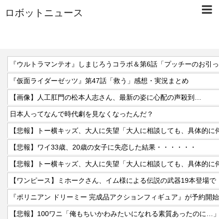
ロボットニュース
『ウルトラマンテオ』しまじろうコラボ＆第6話「プッチーのお引
『仮面ライダーゼッツ』第47話「救う」感想・実況まとめ
【画像】人工肛門の松本人志さん、最新の姿に心配の声殺到…
日本人ってなんで時代劇を見なくなったんだ？
【悲報】ワイ33歳、20歳の女子に失恋した結果・・・・・・
『ポリニアン ドリーミー 完成品アクションフィギュア』が予約開
【悲報】100ワニ「俺もちいかわみたいになれる素質あったのに…