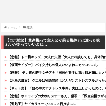
ホーム
雑談
【ロボ雑談】量産機って主人公が乗る機体とは違った味
わいがあっていいよね…
【悲報】トー横キッズ、大人に失望「大人に相談しても、具体的に何もしてくれない。結果
【仮面ライダー】 バイク持ちの怪人いいよね…カッコいいし
【悲報】 テレ東の若手女子アナ「国民が勝手に我々取材陣にカメラを向けるな！」→
【水星の魔女】 グエルは物語冒頭はどんだけストレスフルだった
【ネット史】 「鏡の中のアクトレス事件」夫は正しかったのに、な
【悲報】ホロライブの大物リスナーさん、謝罪！「課金自慢ウザイ」と愚痴
【遊戯王】ヤドカリューで900レス目指すスレ