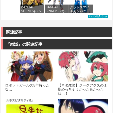
分け済みプラ
ア・キャスタ
(機動戦士ガン
(機動戦士ガン
モデル
ー 色分け済み
ダム)
ダム)
BANDAI
BANDAI
グッドスマイ
プラモデル
SPIRITS(バン
SPIRITS(バン
ルカンパニー
価格：¥4,500
価格：¥2,350
価格：¥2,500
ダイ スピリッ
ダイ スピリッ
UFO戦士ダイ
価格：¥7,800
ツ) HGUC 機動
ツ) FULL
アポロン
戦士ガンダム
MECHANICS
MODEROID ダ
MSM-03 ゴッ
機動戦士ガン
イアポロン 組
グ 1/144スケー
ダム 水星の魔
み立て式プラ
関連記事
ル 色分け済み
女 ガンダムエ
モデル ノンス
プラモデル
アリアル 1/100
ケール 全高約
スケール 色分
175mm
『雑談』の関連記事
け済みプラモ
価格：¥2,300
デル
価格：¥8,820
価格：¥4,822
ロボットガールズ5年持った
【ネタ雑談】ジークアクスの１
な…
期めっちゃよかった良かった
ね…！