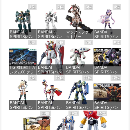
1位
2位
3位
4位
BANDAI
BANDAI
マックスファ
BANDAI
SPIRITS(バン
SPIRITS(バン
クトリー
SPIRITS(バン
ダイ スピリッ
ダイ スピリッ
PLAMATEA
ダイ スピリッ
5位
6位
7位
8位
ツ) HG 機動新
ツ) 機動警察パ
MXちゃん 組み
ツ) 30MS SIS-
世紀ガンダムX
トレイバー
立て式プラモ
J00 メルンジ
ガンダムレオ
EZY RG 1/48
デル ノンスケ
ャ[カラーA] 色
パルド 1/144ス
AV-98Plus (イ
ール 全高約
分け済みプラ
ケール 色分け
ングラム・プ
160mm
モデル
HG 機動戦士ガ
BANDAI
BANDAI
BANDAI
済みプラモデ
ラス) 色分け済
ンダム00 グラ
SPIRITS(バン
SPIRITS(バン
SPIRITS(バン
ル
みプラモデル
価格：¥10,087
価格：¥4,100
ハム専用ユニ
ダイ スピリッ
ダイ スピリッ
ダイ スピリッ
9位
10位
11位
12位
オンフラッグ
ツ) HGAW 機
ツ) HGUC 195
ツ) HGUC 機動
価格：¥3,880
価格：¥6,600
カスタム 1/144
動新世紀ガン
機動戦士Zガン
戦士ガンダム
スケール 色分
ダムX ガンダ
ダム キュベレ
ザクI(黒い三連
け済みプラモ
ムエアマスタ
イ 1/144スケー
星仕様) 1/144
デル
ー 1/144スケー
ル 色分け済み
スケール 色分
BANDAI
BANDAI
BANDAI
BANDAI
ル 色分け済み
プラモデル
け済みプラモ
SPIRITS(バン
SPIRITS(バン
SPIRITS(バン
SPIRITS(バン
プラモデル
デル
価格：¥1,818
ダイスピリッ
ダイ スピリッ
ダイ スピリッ
ダイ スピリッ
13位
14位
15位
価格：¥2,200
ツ) 30MS SIS-
ツ) 30MS
ツ) HGUC
ツ) HGUC
価格：¥3,600
価格：¥1,700
H00 セスティ
Fate/Grand
1/144 HGUC
1/144 ザクII
エ[カラーC] 色
Order アルトリ
MS-05BザクI
(ガルマ専用機)