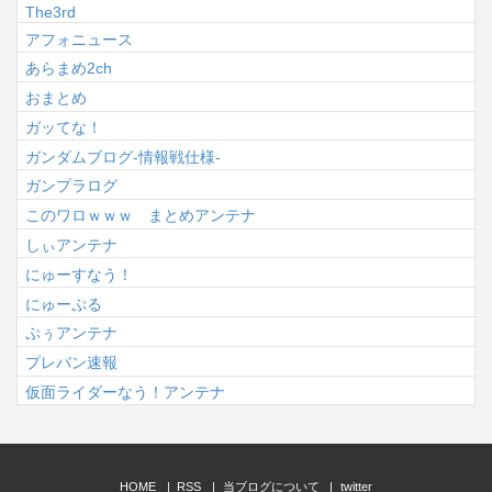
The3rd
アフォニュース
あらまめ2ch
おまとめ
ガッてな！
ガンダムブログ-情報戦仕様-
ガンプラログ
このワロｗｗｗ まとめアンテナ
しぃアンテナ
にゅーすなう！
にゅーぷる
ぷぅアンテナ
プレバン速報
仮面ライダーなう！アンテナ
HOME
RSS
当ブログについて
twitter