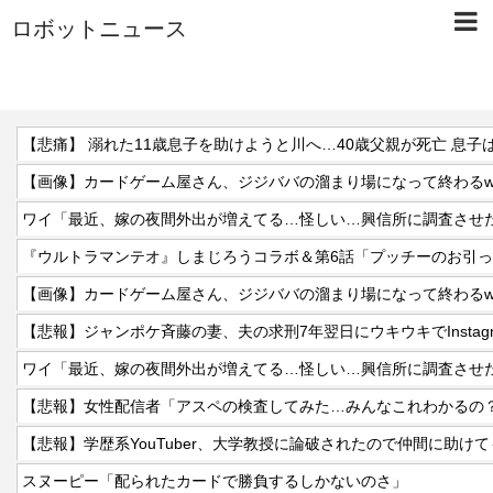
ロボットニュース
【悲痛】 溺れた11歳息子を助けようと川へ…40歳父親が死亡 息子
【画像】カードゲーム屋さん、ジジババの溜まり場になって終わるwww
『ウルトラマンテオ』しまじろうコラボ＆第6話「プッチーのお引
【画像】カードゲーム屋さん、ジジババの溜まり場になって終わるwww
【悲報】ジャンポケ斉藤の妻、夫の求刑7年翌日にウキウキでInstag
【悲報】女性配信者「アスペの検査してみた…みんなこれわかるの
スヌーピー「配られたカードで勝負するしかないのさ」