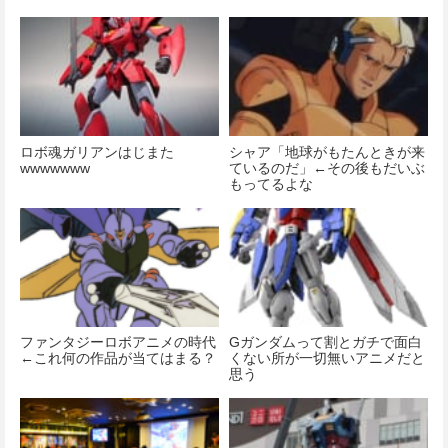
ロボ魂ガリアンはじまた
シャア「地球がもたんときが来
wwwwwww
ているのだ」←その後もだいぶ
もってるよな
ファンタジーロボアニメの時代
Gガンダムって割とガチで面白
←これ何の作品が当てはまる？
くない所が一切無いアニメだと
思う