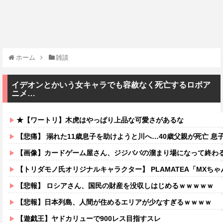
ホーム
雑談
イデオンとかいう女キャラでも容赦なく死亡するロボア
ニメ…
★【ワートリ】木虎はやっぱり上品な可愛さがあるな
【悲痛】 溺れた11歳息子を助けようと川へ…40歳父親が死亡 息
【画像】カードゲーム屋さん、ジジババの溜まり場になって終わるw
【トリダモノ氏オリジナルキャラクター】 PLAMATEA「MXちゃん
【悲報】 ロシアさん、国民の財産を没収しはじめるｗｗｗｗｗ
【悲報】日本列島、人間が住めるエリアが少なすぎるｗｗｗｗ
【遊戯王】ヤドカリューで900レス目指すスレ