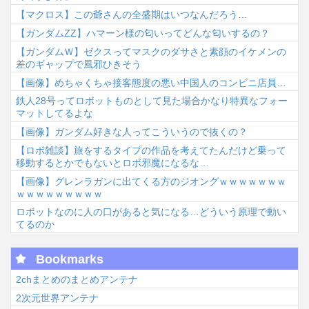
【マクロス】この爺さんの全盛期はいつなんだろう…
【ガンダムΖΖ】ハマーン様の匂いってどんな匂いするの？
【ガンダムＷ】ゼクスってマスクのダサさと素顔のイケメンの
差のギャップで風邪ひきそう
【画像】めちゃくちゃ接客態度の悪い中国人のコンビニ店員…
鉄人28号ってロボットものとして見た場合かなり特異なフォー
マットしてるよな
【画像】ガンダム好きな人ってこういうので抜くの？
【ロボ雑談】旅をするタイプの作品を考えてたんだけど乗って
移動するとかでもないとロボ邪魔になるな…
【画像】グレンラガンに出てくる方のジオングｗｗｗｗｗｗｗ
ｗｗｗｗｗｗｗｗｗ
ロボットなのに人の口があると気になる…どういう原理で動い
てるのか
Bookmarks
2chまとめのまとめアンテナ
2次元世界アンテナ