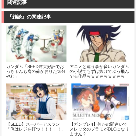
ダム 水星の魔
み立て式プラ
ック 1/144スケ
関連記事
女 ガンダムエ
モデル ノンス
ール 色分け済
アリアル 1/100
ケール 全高約
みプラモデル
スケール 色分
175mm
『雑談』の関連記事
け済みプラモ
価格：¥1,518
デル
価格：¥8,820
価格：¥4,822
ガンダム「SEED君大好評でお
アニメと違う事が多いガンダム
っちゃんも肩の荷がおりた気分
の小説でもずば抜けてぶっ飛ん
やわ」
でる作品ｗｗｗｗｗｗｗｗｗ
【SEED】スーパーアスラン
【ガンブレ4】何かの間違いで
「俺はレジを打つ！！！！！」
スレッタのプラモがDLCになり
ません？