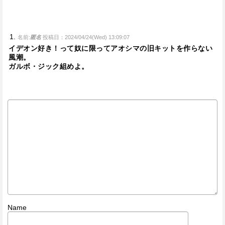
名前:
匿名
投稿日：2024/04/24(Wed) 13:09:07
イデオン好き！って奴に限ってアオシマの旧キットを作らない
風潮。
ガルボ・ジック組めよ。
Name