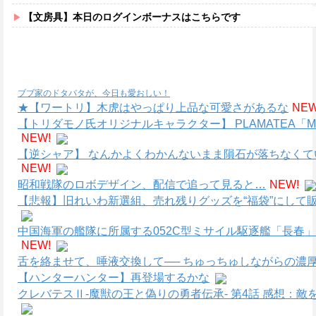
【文房具】本日のログインボーナスはこちらです
ブブ家のドタバタが、今日も愛おしい！
★【ワートリ】木虎はやっぱり上品な可愛さがあるな
NEW
【トリダモノ氏オリジナルキャラクター】 PLAMATEA
NEW!
【逆シャア】 なんかよくわかんないまま隕石が落ちなく
NEW!
昭和戦隊のロボデザイン、配信で追って見ると…
NEW!
【悲報】旧れいわ新選組、売れ残りグッズを“福袋”にして販
中国海軍の艦隊に所属する052C型ミサイル駆逐艦「長春」
NEW!
舌を絡ませて、唾液交換して── ちゅっちゅしながらの濃厚
【ハンターハンター】再登場するかな
クレバテスⅡ-魔獣の王と偽りの勇者伝承- 第4話 感想：