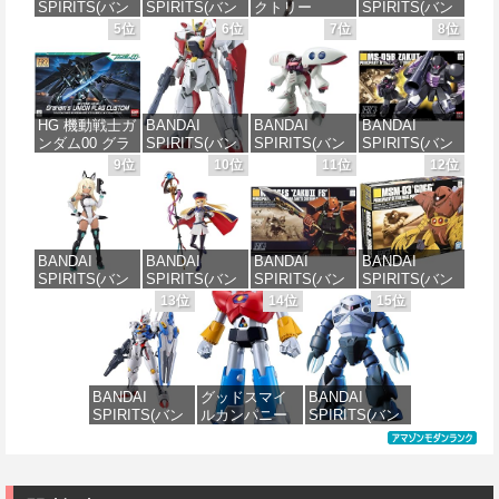
SPIRITS(バン
SPIRITS(バン
クトリー
SPIRITS(バン
ダイ スピリッ
ダイ スピリッ
PLAMATEA
ダイ スピリッ
5位
6位
7位
8位
ツ) HG 機動新
ツ) 機動警察パ
MXちゃん 組み
ツ) 30MS SIS-
世紀ガンダムX
トレイバー
立て式プラモ
J00 メルンジ
ガンダムレオ
EZY RG 1/48
デル ノンスケ
ャ[カラーA] 色
パルド 1/144ス
AV-98Plus (イ
ール 全高約
分け済みプラ
ケール 色分け
ングラム・プ
160mm
モデル
HG 機動戦士ガ
BANDAI
BANDAI
BANDAI
済みプラモデ
ラス) 色分け済
ンダム00 グラ
SPIRITS(バン
SPIRITS(バン
SPIRITS(バン
ル
みプラモデル
価格：¥10,087
価格：¥4,000
ハム専用ユニ
ダイ スピリッ
ダイ スピリッ
ダイ スピリッ
9位
10位
11位
12位
オンフラッグ
ツ) HGAW 機
ツ) HGUC 195
ツ) HGUC 機動
価格：¥3,480
価格：¥6,480
カスタム 1/144
動新世紀ガン
機動戦士Zガン
戦士ガンダム
スケール 色分
ダムX ガンダ
ダム キュベレ
ザクI(黒い三連
け済みプラモ
ムエアマスタ
イ 1/144スケー
星仕様) 1/144
デル
ー 1/144スケー
ル 色分け済み
スケール 色分
BANDAI
BANDAI
BANDAI
BANDAI
ル 色分け済み
プラモデル
け済みプラモ
SPIRITS(バン
SPIRITS(バン
SPIRITS(バン
SPIRITS(バン
プラモデル
デル
価格：¥1,800
ダイスピリッ
ダイ スピリッ
ダイ スピリッ
ダイ スピリッ
13位
14位
15位
価格：¥2,200
ツ) 30MS SIS-
ツ) 30MS
ツ) HGUC
ツ) HGUC 機動
価格：¥3,600
価格：¥2,380
H00 セスティ
Fate/Grand
1/144 ザクII
戦士ガンダム
エ[カラーC] 色
Order アルトリ
(ガルマ専用機)
MSM-03 ゴッ
分け済みプラ
ア・キャスタ
(機動戦士ガン
グ 1/144スケー
モデル
ー 色分け済み
ダム)
ル 色分け済み
BANDAI
グッドスマイ
BANDAI
プラモデル
プラモデル
SPIRITS(バン
ルカンパニー
SPIRITS(バン
価格：¥4,500
価格：¥2,982
ダイ スピリッ
UFO戦士ダイ
ダイ スピリッ
価格：¥7,800
価格：¥2,300
ツ) FULL
アポロン
ツ) HGUC 機動
MECHANICS
MODEROID ダ
戦士ガンダム
機動戦士ガン
イアポロン 組
MSM-07 ズゴ