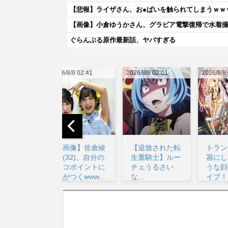
【悲報】ライザさん、お●ぱいを触られてしまうｗｗ
【画像】小倉ゆうかさん、グラビア電撃復帰で水着
ぐらんぶる原作最新話、ヤバすぎる
026/8/8 02:41
2026/8/8 02:01
2026/8/8 07:00
20
【画像】佐倉綾
【追放された転
トランプとか武
音(32)、自分の
生重騎士】ルー
器にして戦いそ
シコポイントに
チェうるさい
うな顔のラブラ
気がつくwww...
な...
イブ！キャラ...