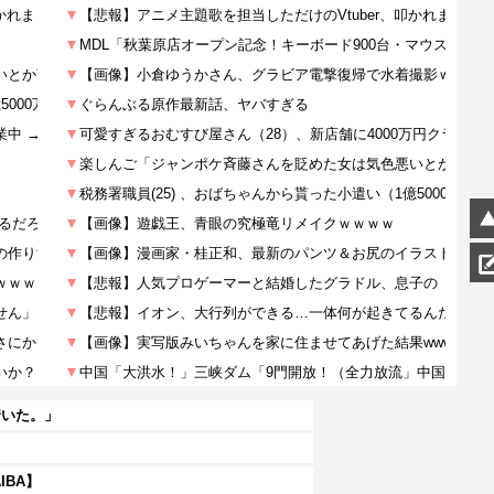
着いた。」
IBA】