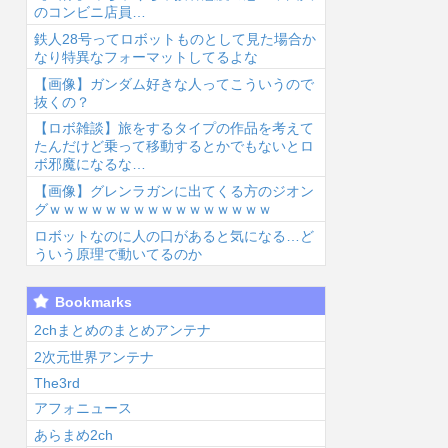
のコンビニ店員…
鉄人28号ってロボットものとして見た場合か
なり特異なフォーマットしてるよな
【画像】ガンダム好きな人ってこういうので
抜くの？
【ロボ雑談】旅をするタイプの作品を考えて
6/8/8 04:03
2026/8/8 03:54
2026/8/8 03:29
2026
たんだけど乗って移動するとかでもないとロ
ボ邪魔になるな…
【画像】グレンラガンに出てくる方のジオン
グｗｗｗｗｗｗｗｗｗｗｗｗｗｗｗｗ
ロボットなのに人の口があると気になる…ど
ういう原理で動いてるのか
優木せつ菜、お
【声優】逢田梨
【悲報】深夜ア
今
Bookmarks
誕生日【ラブラ
香子さんの奇行
ニメさん、何故
メ
イブ！虹ヶ
奇言で打線組ん
か1人だけ不人
ニ
2chまとめのまとめアンテナ
】...
だ【ラブライ
気キャラを追加
「
2次元世界アンテナ
ブ！サ...
して...
The3rd
アフォニュース
あらまめ2ch