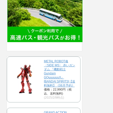
METAL ROBOT魂
〈SIDE MS〉 赤いガン
ダム 『機動戦士
Gundam
GQuuuuuuX』
[BANDAI SPIRITS]【送
料無料】《06月予約》
価格：22,990円（税
込、送料無料)
(2025/2/9時点)
GRAND ACTION