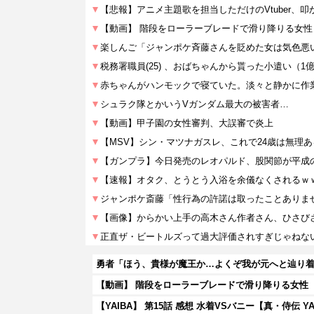
勇者「ほう、貴様が魔王か…よくぞ我が元へと辿り
【動画】 階段をローラーブレードで滑り降りる女性
【YAIBA】 第15話 感想 水着VSバニー【真・侍伝 YA