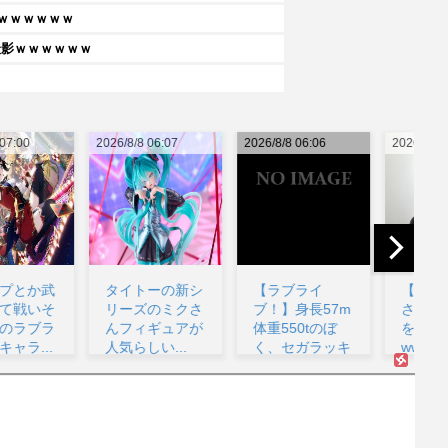
ｗｗｗｗｗｗ
撮影ｗｗｗｗｗｗ
26/8/8 06:07
2026/8/8 06:06
2026/8/8 05:53
202
タイトーの新シ
【ラブライ
【悲報】堀大輔
リーズのミクさ
ブ！】身長57m
さん、実は仮眠
んフィギュアが
体重550tのぼ
を取っていた
人気らしい...
く、セガラッキ
www...
咲
ーく...