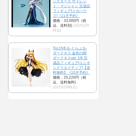
ンスターズ サイレン
ト・マジシャン 完成品
フィギュア[メガハウ
ス]《11月予約》
価格：33,000円（税
込、送料別)
(2025/2/9
時点)
ToLOVEる-とらぶる-
ダークネス 金色の闇
ダークネスver. 1/6 完
成品フィギュア[ユニオ
ンクリエイティブ]【送
料無料】《10月予約》
価格：25,220円（税
込、送料無料)
(2025/2/9時点)