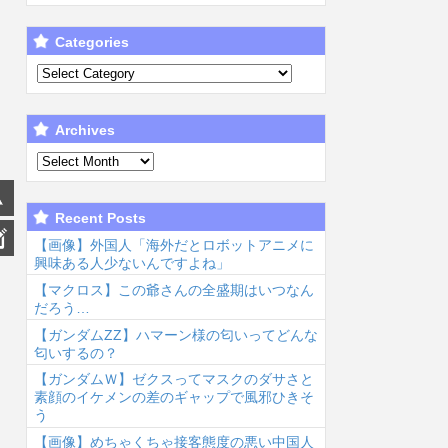
Categories
Archives
Recent Posts
【画像】外国人「海外だとロボットアニメに
興味ある人少ないんですよね」
【マクロス】この爺さんの全盛期はいつなん
だろう…
【ガンダムΖΖ】ハマーン様の匂いってどんな
匂いするの？
【ガンダムＷ】ゼクスってマスクのダサさと
素顔のイケメンの差のギャップで風邪ひきそ
う
【画像】めちゃくちゃ接客態度の悪い中国人