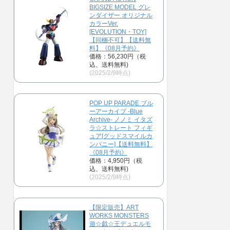
BIGSIZE MODEL グレ
ンダイザー オリジナル
カラーVer.
[EVOLUTION・TOY]
【同梱不可】【送料無
料】《08月予約》
価格：56,230円（税
込、送料無料)
(2025/2/9時点)
POP UP PARADE ブル
ーアーカイブ -Blue
Archive- ノノミ イタズ
ラ☆ストレート フィギ
ュア[グッドスマイルカ
ンパニー]【送料無料】
《08月予約》
価格：4,950円（税
込、送料無料)
(2025/2/9時点)
【限定販売】ART
WORKS MONSTERS
遊☆戯☆王デュエルモ