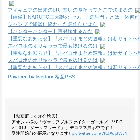
フィギュアの出来の良い悪いの基準ってどこで決まるの
【画像】NARUTO三大謎の一つ、「羅生門」とは一体何
ジャンプで綺麗に終わった名作ないよな
【ハンターハンター】再登場するかな
【重要なお知らせ】『スパロボまとめ速報』は新サイトへ
スパロボのオリキャラで最も抜けるのは
【重要なお知らせ】『スパロボまとめ速報』は新サイトへ
スパロボのオリキャラで最も抜けるのは
【重要なお知らせ】『スパロボまとめ速報』は新サイトへ
Powered by livedoor 相互RSS
【秋葉原ラジオ会館店】
アオシマ様の「ヴァリアブルファイターガールズ V.F.G
VF-31J ジークフリード」、デコマス展示中です！
受注開始前の展示となります♪
pic.twitter.com/VK3XdptWvY