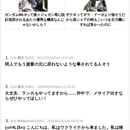
ガンダムMk-IIって後々ジェガン等に設
ザクⅢってギラ・ドーガより強そうだ
計流用されるあたり優秀な機体なんじ
から逆シャアの時もこいつを主力機に
ゃないかしら？
すれば良かったのに
名前:
匿名
投稿日：2017/12/23(Sat) 12:27:49
同人でもう提督の元に戻れないような事されてる人そう
名前:
匿名
投稿日：2018/08/15(Wed) 01:20:43
大丈夫、ランカもやってますから……作中で、メサイア出すな
らぜひやってほしい！
名前:
MilitaryGirl
投稿日：2022/04/16(Sat) 23:02:49
(o#4L|$n) こんにちは、私はウクライナから来ました。私は移