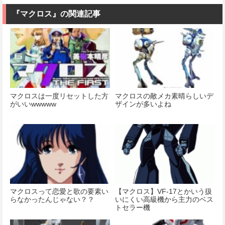
ケール プラモ
アリアル 1/100
デル
スケール 色分
『マクロス』の関連記事
価格：¥13,680
け済みプラモ
デル
価格：¥11,000
価格：¥4,280
マクロスは一度リセットした方
マクロスの敵メカ素晴らしいデ
がいいwwwww
ザインが多いよね
マクロスって恋愛と歌の要素い
【マクロス】VF-17とかいう扱
らなかったんじゃない？？
いにくい高級機から主力のベス
トセラー機