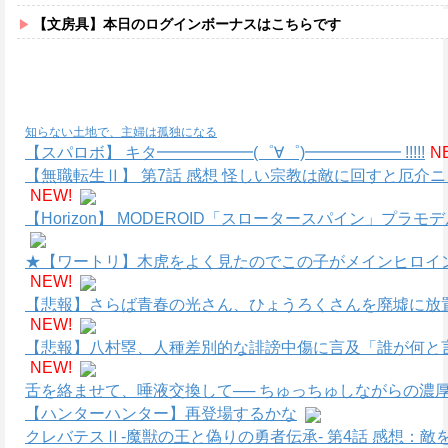
【文房具】本日のログインボーナスはこちらです
知らない土地で、主婦は孤独になる
【スパロボ】 キタ━━━━━━(゜∀゜)━━━━━━ !!!!!
N
【無職転生Ⅱ】 第7話 感想 怪しい宗教は敵に回すと厄介
NEW!
【Horizon】 MODEROID「スロータースパイン」プラ
★【ワートリ】木虎をよく見たのでこの子がメインヒロイ
NEW!
【悲報】さらば青春の光さん、ひょうろくさんを廃墟に放
NEW!
【悲報】八村塁、人種差別的な誹謗中傷に言及「誰が何と
NEW!
舌を絡ませて、唾液交換して── ちゅっちゅしながらの濃厚
【ハンターハンター】再登場するかな
クレバテスⅡ-魔獣の王と偽りの勇者伝承- 第4話 感想：