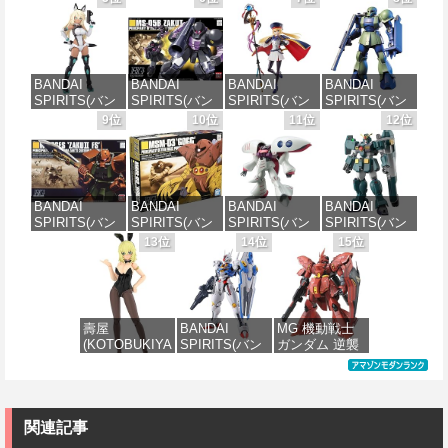
ツ) 30MS SIS-
ツ) 機動警察パ
オンフラッグ
ツ) HGAW 機
J00 メルンジ
トレイバー
カスタム 1/144
動新世紀ガン
ャ[カラーA] 色
EZY RG 1/48
スケール 色分
ダムX ガンダ
分け済みプラ
AV-98Plus (イ
け済みプラモ
ムエアマスタ
モデル
ングラム・プ
デル
ー 1/144スケー
BANDAI
BANDAI
BANDAI
BANDAI
ラス) 色分け済
ル 色分け済み
SPIRITS(バン
SPIRITS(バン
SPIRITS(バン
SPIRITS(バン
みプラモデル
プラモデル
価格：¥4,200
価格：¥1,800
ダイスピリッ
ダイ スピリッ
ダイ スピリッ
ダイ スピリッ
9位
10位
11位
12位
ツ) 30MS SIS-
ツ) HGUC 機動
ツ) 30MS
ツ) HGUC
価格：¥6,600
価格：¥3,600
H00 セスティ
戦士ガンダム
Fate/Grand
1/144 HGUC
エ[カラーC] 色
ザクI(黒い三連
Order アルトリ
MS-05BザクI
分け済みプラ
星仕様) 1/144
ア・キャスタ
(機動戦士ガン
モデル
スケール 色分
ー 色分け済み
ダム)
BANDAI
BANDAI
BANDAI
BANDAI
け済みプラモ
プラモデル
SPIRITS(バン
SPIRITS(バン
SPIRITS(バン
SPIRITS(バン
デル
価格：¥4,500
価格：¥2,300
ダイ スピリッ
ダイ スピリッ
ダイ スピリッ
ダイ スピリッ
13位
14位
15位
価格：¥7,800
ツ) HGUC
ツ) HGUC 機動
ツ) HGUC 195
ツ) HG 機動新
価格：¥2,202
1/144 ザクII
戦士ガンダム
機動戦士Zガン
世紀ガンダムX
(ガルマ専用機)
MSM-03 ゴッ
ダム キュベレ
ガンダムレオ
(機動戦士ガン
グ 1/144スケー
イ 1/144スケー
パルド 1/144ス
ダム)
ル 色分け済み
ル 色分け済み
ケール 色分け
壽屋
BANDAI
MG 機動戦士
プラモデル
プラモデル
済みプラモデ
(KOTOBUKIYA
SPIRITS(バン
ガンダム 逆襲
ル
価格：¥2,982
) フレームアー
ダイ スピリッ
のシャア MSN-
価格：¥2,280
価格：¥2,200
ムズ・ガール
ツ) FULL
04 サザビー
価格：¥2,420
ドゥルガー
MECHANICS
Ver.Ka 1/100ス
I〈Bunny
機動戦士ガン
ケール 色分け
Style〉 全高約
ダム 水星の魔
済みプラモデ
関連記事
180mm ノンス
女 ガンダムエ
ル