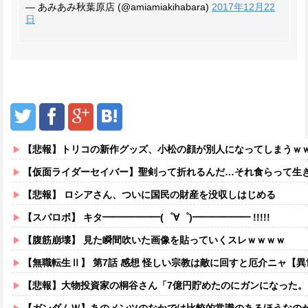
— あみあみ秋葉原店 (@amiamiakihabara)
2017年12月22
日
【悲報】トリコの新作グッズ、小松の顔が別人になってしまうｗ
【仮面ライダーセイバー】聖剣って折れるんだ…それ食らって生
【悲報】 ロシアさん、ついに国民の財産を没収しはじめる
【スパロボ】 キタ━━━━━━(゜∀゜)━━━━━━ !!!!!
【腹筋崩壊】 見た瞬間吹いた画像を貼っていくスレｗｗｗｗ
【無職転生Ⅱ】 第7話 感想 怪しい宗教は敵に回すと厄介ニャ【
【悲報】大物投資家の桐谷さん「7億円貯めたのにガンになった