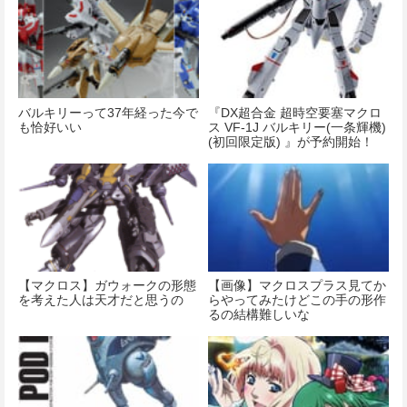
バルキリーって37年経った今で
『DX超合金 超時空要塞マクロ
も恰好いい
ス VF-1J バルキリー(一条輝機)
(初回限定版) 』が予約開始！
【マクロス】ガウォークの形態
【画像】マクロスプラス見てか
を考えた人は天才だと思うの
らやってみたけどこの手の形作
るの結構難しいな