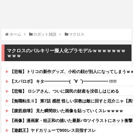
ホーム
ロボット雑談
マクロス
マクロスのバルキリー擬人化プラモデルｗｗｗｗｗｗｗ
ｗｗｗ
【悲報】トリコの新作グッズ、小松の顔が別人になってしまうｗ
【スパロボ】 キタ━━━━━━(゜∀゜)━━━━━━ !!!!!
【悲報】 ロシアさん、ついに国民の財産を没収しはじめる
【無職転生Ⅱ】 第7話 感想 怪しい宗教は敵に回すと厄介ニャ【
【腹筋崩壊】 見た瞬間吹いた画像を貼っていくスレｗｗｗｗ
【画像】漫画家・桂正和の描いた最新パ0ツイラストにネット衝撃「この質感の
【遊戯王】ヤドカリューで900レス目指すスレ