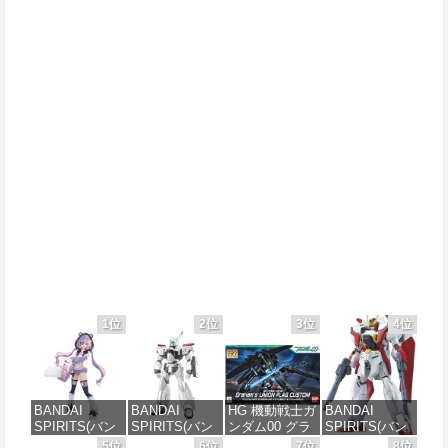
1位
2位
3位
4位
BANDAI
BANDAI
HG 機動戦士ガ
BANDAI
SPIRITS(バン
SPIRITS(バン
ンダム00 グラ
SPIRITS(バン
ダイ スピリッ
ダイ スピリッ
ハム専用ユニ
ダイ スピリッ
5位
6位
7位
8位