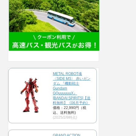
METAL ROBOT魂
〈SIDE MS〉 赤いガン
ダム 『機動戦士
Gundam
GQuuuuuuX』
[BANDAI SPIRITS]【送
料無料】《06月予約》
価格：22,990円（税
込、送料無料)
(2025/2/9時点)
GRAND ACTION