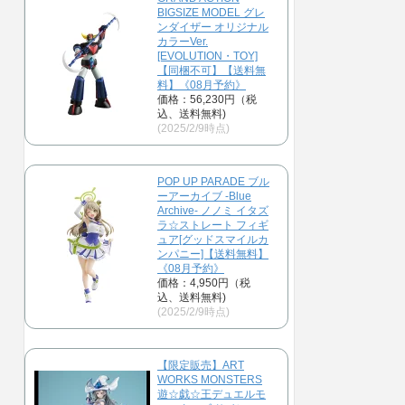
BIGSIZE MODEL グレ
ンダイザー オリジナル
カラーVer.
[EVOLUTION・TOY]
【同梱不可】【送料無
料】《08月予約》
価格：56,230円（税
込、送料無料)
(2025/2/9時点)
POP UP PARADE ブル
ーアーカイブ -Blue
Archive- ノノミ イタズ
ラ☆ストレート フィギ
ュア[グッドスマイルカ
ンパニー]【送料無料】
《08月予約》
価格：4,950円（税
込、送料無料)
(2025/2/9時点)
【限定販売】ART
WORKS MONSTERS
遊☆戯☆王デュエルモ