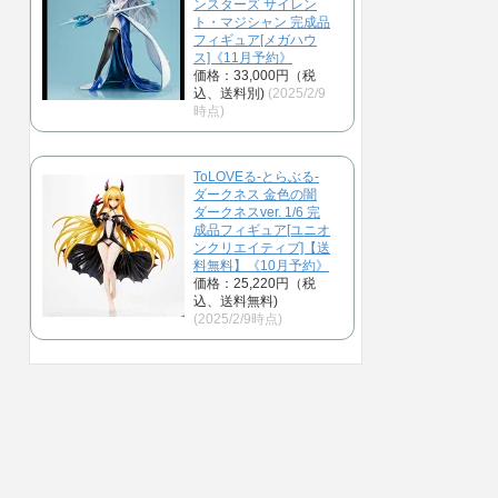
ンスターズ サイレン
ト・マジシャン 完成品
フィギュア[メガハウ
ス]《11月予約》
価格：33,000円（税
込、送料別)
(2025/2/9
時点)
ToLOVEる-とらぶる-
ダークネス 金色の闇
ダークネスver. 1/6 完
成品フィギュア[ユニオ
ンクリエイティブ]【送
料無料】《10月予約》
価格：25,220円（税
込、送料無料)
(2025/2/9時点)