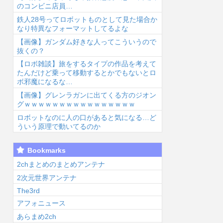
のコンビニ店員…
鉄人28号ってロボットものとして見た場合か
なり特異なフォーマットしてるよな
【画像】ガンダム好きな人ってこういうので
抜くの？
【ロボ雑談】旅をするタイプの作品を考えて
6/8/8 00:59
2026/8/8 00:54
2026/8/8 00:37
2026
たんだけど乗って移動するとかでもないとロ
ボ邪魔になるな…
【画像】グレンラガンに出てくる方のジオン
グｗｗｗｗｗｗｗｗｗｗｗｗｗｗｗｗ
ロボットなのに人の口があると気になる…ど
ういう原理で動いてるのか
【画像】声優の
ヤニねこの影響
【ポケモン】ナ
【
Bookmarks
澤田姫さん、自
受けてたばこ吸
ンジャモってめ
音
分の武器を見せ
ってみたいんだ
ちゃくちゃヱロ
い
2chまとめのまとめアンテナ
つけてしまう
けど...
くて可愛いよ
デ
2次元世界アンテナ
ww...
な...
The3rd
アフォニュース
あらまめ2ch