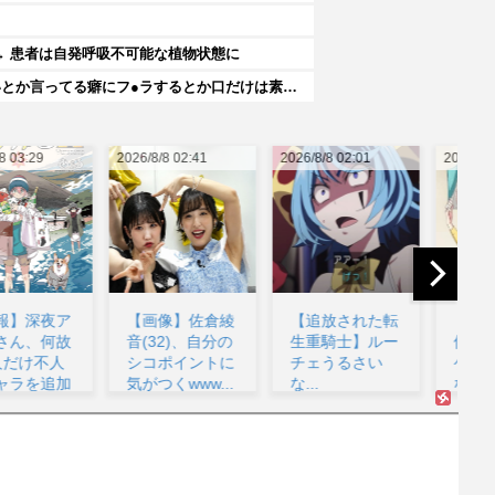
→ 患者は自発呼吸不可能な植物状態に
楽しんご「ジャンポケ斉藤さんを貶めた女は気色悪いとか言ってる癖にフ●ラするとか口だけは素直なんだな！週刊誌から金もらってるだろ」
26/8/8 02:41
2026/8/8 02:01
2026/8/8 02:01
202
【画像】佐倉綾
【追放された転
【画像】女性声
音(32)、自分の
生重騎士】ルー
優「私はね、ハ
シコポイントに
チェうるさい
ゲてる人が好き
気がつくwww...
な...
なの」...
w