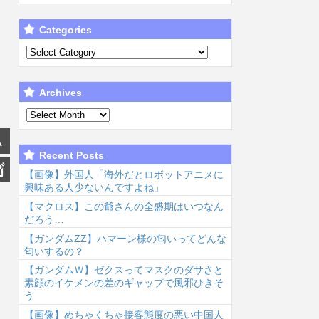
Categories
Archives
Recent Posts
【画像】外国人「海外だとロボットアニメに
興味ある人少ないんですよね」
【マクロス】この爺さんの全盛期はいつなん
だろう…
【ガンダムΖΖ】ハマーン様の匂いってどんな
匂いするの？
【ガンダムＷ】ゼクスってマスクのダサさと
素顔のイケメンの差のギャップで風邪ひきそ
う
【画像】めちゃくちゃ接客態度の悪い中国人