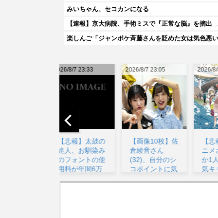
みいちゃん、セコカンになる
【速報】京大病院、手術ミスで『正常な脳』を摘出 
026/8/7 23:33
2026/8/7 23:05
2026/8/8 03:29
20
【悲報】太鼓の
【画像10枚】佐
【悲報】深夜ア
達人、お馴染み
倉綾音さん
ニメさん、何故
のフォントの使
(32)、自分のシ
か1人だけ不人
用料が年間6万
コポイントに気
気キャラを追加
から...
が...
して...