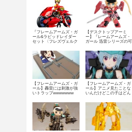
『フレームアームズ・ガ
【デスクトップアーミ
ール&ラピッドレイダー
ー】『レームアームズ・
セット〈フレズヴェルク
ガール 迅雷シリーズの可
Ver.〉（プラモデル）』
動フィギュア』が予約開
が本日発売！
始
【フレームアームズ・ガ
【フレームアームズ・ガ
ール】轟雷には刺激が強
ール】アニメ見たことな
いトラップwwwwwww
いんだけどこの子はどん
な子なんです