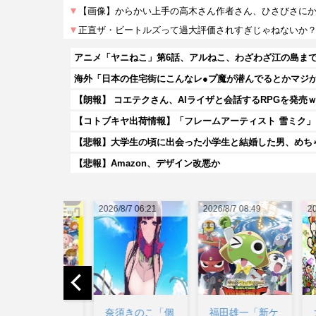
アニメ「ヤニねこ」第6話、アルねこ、わざわざ江の島ま
海外「日本の住宅街にこんなレ●プ魔が潜んでるとかマジかよ
【朗報】 コエテクさん、AIライザと会話するRPGを発売
【悲報】大学生の頃に出会った小学生と結婚した男、めちゃ
【悲報】Amazon、デザイン改悪か
2026/8/7 06:21
2026/8/7 08:49
2026/8/7 
奈須きのこ「個
福田雄一「新ケ
太鼓の