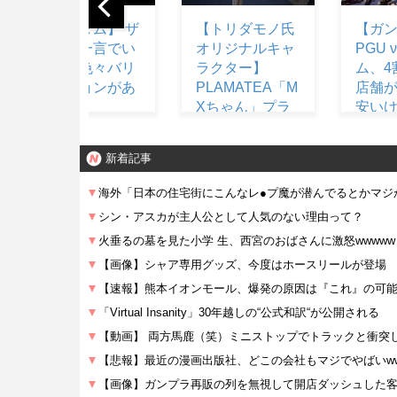
【トリダモノ氏
【ガンプラ】
【YAI
オリジナルキャ
PGU νガンダ
話 感
ラクター】
ム、4割引きの
バニ
PLAMATEA「M
店舗が現れる…
伝 YA
Xちゃん」プラ
安いけど置く場
モデル【明日予
所が…
約開始】
新着記事