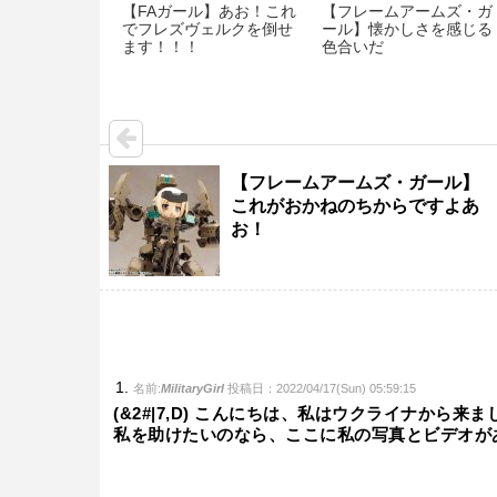
【FAガール】あお！これ
【フレームアームズ・ガ
でフレズヴェルクを倒せ
ール】懐かしさを感じる
ます！！！
色合いだ
【フレームアームズ・ガール】
これがおかねのちからですよあ
お！
名前:
MilitaryGirl
投稿日：2022/04/17(Sun) 05:59:15
(&2#|7,D) こんにちは、私はウクライナか
私を助けたいのなら、ここに私の写真とビデオが