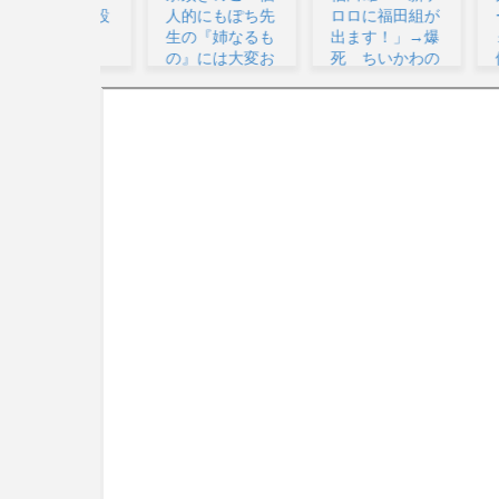
人的にもぽち先
ロロに福田組が
ーム内
生の『姉なるも
出ます！」→爆
ォン
の』には大変お
死 ちいかわの
値上げ
世話...
監督...
か...