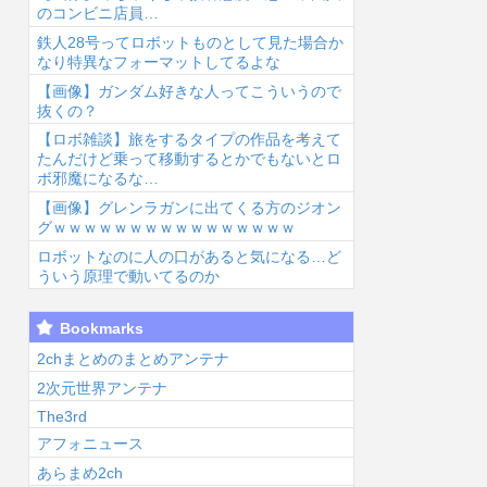
のコンビニ店員…
鉄人28号ってロボットものとして見た場合か
なり特異なフォーマットしてるよな
【画像】ガンダム好きな人ってこういうので
抜くの？
【ロボ雑談】旅をするタイプの作品を考えて
6/8/7 03:17
2026/8/7 02:41
2026/8/7 01:53
2026
たんだけど乗って移動するとかでもないとロ
ボ邪魔になるな…
【画像】グレンラガンに出てくる方のジオン
グｗｗｗｗｗｗｗｗｗｗｗｗｗｗｗｗ
ロボットなのに人の口があると気になる…ど
ういう原理で動いてるのか
東山奈央って可
【朗報】マリオ
【ドラゴンボー
こ
Bookmarks
いよな...
カート「1位弱
ル】カカロッ
さ
いです、ドリフ
ト、唐突に独身
う
2chまとめのまとめアンテナ
ト加速します、
煽りを初めてし
ｗ
2次元世界アンテナ
排気...
まう…...
The3rd
アフォニュース
あらまめ2ch