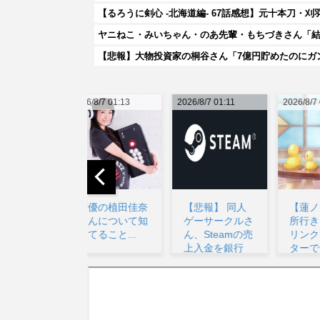
【るろうに剣心 -北海道編- 67話感想】元十本刀
ヤニねこ・みいちゃん・のあ先輩・もちづきさん「
【悲報】大物投資家の桐谷さん「7億円貯めたのにガ
026/8/7 01:13
2026/8/7 01:11
2026/8/7 04:08
20
声優の植田佳奈
【悲報】 同人
【蓮ノ空】✕ 余
さんについて知
ゲーサークルさ
所行きお乳 ◯
ってること...
ん、Steamの売
リンクラフィル
上入金を銀行
ターで巨乳に見
に...
え...