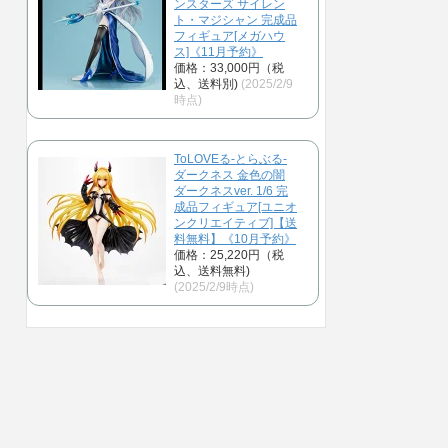
ンスターズ サイレン
ト・マジシャン 完成品
フィギュア[メガハウ
ス]《11月予約》
価格：33,000円（税
込、送料別)
(2025/2/9
時点)
ToLOVEる-とらぶる-
ダークネス 金色の闇
ダークネスver. 1/6 完
成品フィギュア[ユニオ
ンクリエイティブ]【送
料無料】《10月予約》
価格：25,220円（税
込、送料無料)
(2025/2/9時点)