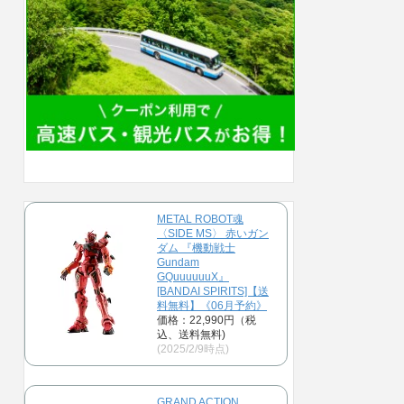
METAL ROBOT魂
〈SIDE MS〉 赤いガン
ダム 『機動戦士
Gundam
GQuuuuuuX』
[BANDAI SPIRITS]【送
料無料】《06月予約》
価格：22,990円（税
込、送料無料)
(2025/2/9時点)
GRAND ACTION