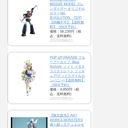
BIGSIZE MODEL グレ
ンダイザー オリジナル
カラーVer.
[EVOLUTION・TOY]
【同梱不可】【送料無
料】《08月予約》
価格：56,230円（税
込、送料無料)
(2025/2/9時点)
POP UP PARADE ブル
ーアーカイブ -Blue
Archive- ノノミ イタズ
ラ☆ストレート フィギ
ュア[グッドスマイルカ
ンパニー]【送料無料】
《08月予約》
価格：4,950円（税
込、送料無料)
(2025/2/9時点)
【限定販売】ART
WORKS MONSTERS
遊☆戯☆王デュエルモ