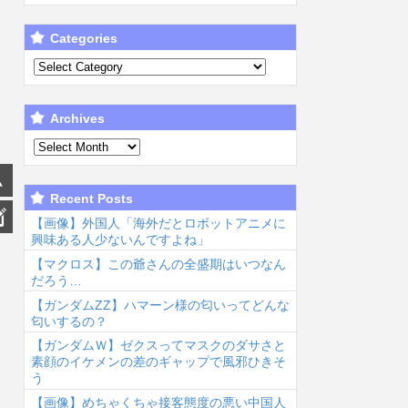
Categories
Archives
Recent Posts
【画像】外国人「海外だとロボットアニメに
興味ある人少ないんですよね」
【マクロス】この爺さんの全盛期はいつなん
だろう…
【ガンダムΖΖ】ハマーン様の匂いってどんな
匂いするの？
【ガンダムＷ】ゼクスってマスクのダサさと
素顔のイケメンの差のギャップで風邪ひきそ
う
【画像】めちゃくちゃ接客態度の悪い中国人