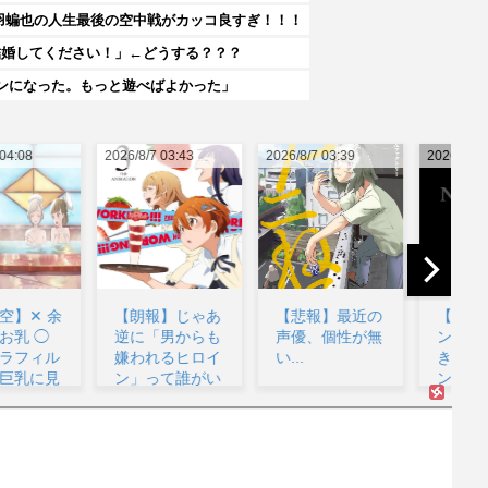
・刈羽蝙也の人生最後の空中戦がカッコ良すぎ！！！
結婚してください！」←どうする？？？
ンになった。もっと遊べばよかった」
26/8/7 03:43
2026/8/7 03:39
2026/8/7 03:17
202
【朗報】じゃあ
【悲報】最近の
【朗報】ワンダ
逆に「男からも
声優、個性が無
ンス作者、手描
愛
嫌われるヒロイ
い...
きアニメーショ
ン」って誰がい
ンを投稿...
るん...