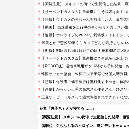
花丸「善子ちゃんが寝てる……」
【朗報】 ぐらんぶるのヒロイン、遂にデレるｗｗｗ