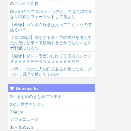
のコンビニ店員…
鉄人28号ってロボットものとして見た場合か
なり特異なフォーマットしてるよな
【画像】ガンダム好きな人ってこういうので
抜くの？
【ロボ雑談】旅をするタイプの作品を考えて
6/8/6 21:03
2026/8/6 21:02
2026/8/6 21:01
2026
たんだけど乗って移動するとかでもないとロ
ボ邪魔になるな…
【画像】グレンラガンに出てくる方のジオン
グｗｗｗｗｗｗｗｗｗｗｗｗｗｗｗｗ
ロボットなのに人の口があると気になる…ど
ういう原理で動いてるのか
ジャンプラ、モ
【ラブライ
【ラブライ
【
Bookmarks
ーニングみたい
ブ！】侑ちゃん
ブ！】【画像】
ニ
な新連載が始ま
もミアちゃん
桜小路きな子ち
や
2chまとめのまとめアンテナ
www...
(14歳)に押し倒
ゃんの尻
シ
2次元世界アンテナ
される...
【Liella...
へ
The3rd
アフォニュース
あらまめ2ch