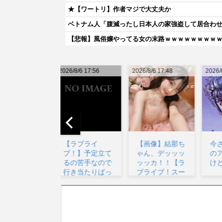
★【ワートリ】作者マジで大丈夫か
ベトナム人「腹減ったし日本人の家強盗して居合わ
【悲報】風俗嬢やってる女の末路ｗｗｗｗｗｗｗｗ
026/8/6 17:56
2026/8/6 17:48
2026/8/7 00:11
20
【ラブライ
【画像】結那ち
今さら北斗の拳
ブ！】予定立て
ゃん、デッッッ
のアニメ見てる
るの苦手なので
ッッカ！！【ラ
けど...
行き当たりばっ
ブライブ！スー
たりの旅...
パー...