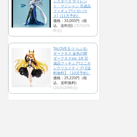
ンスターズ サイレン
ト・マジシャン 完成品
フィギュア[メガハウ
ス]《11月予約》
価格：33,000円（税
込、送料別)
(2025/2/9
時点)
ToLOVEる-とらぶる-
ダークネス 金色の闇
ダークネスver. 1/6 完
成品フィギュア[ユニオ
ンクリエイティブ]【送
料無料】《10月予約》
価格：25,220円（税
込、送料無料)
(2025/2/9時点)