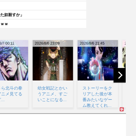
せた奴殺すか」
ｗｗｗ
26/8/6 23:09
2026/8/6 21:45
2026/8/6 21:37
202
幼女戦記とかい
ストーリーをク
NHKの神アニ
うアニメ、すご
リアした後が本
メ...
いことになる...
番みたいなゲー
ム教えてくれ...
る