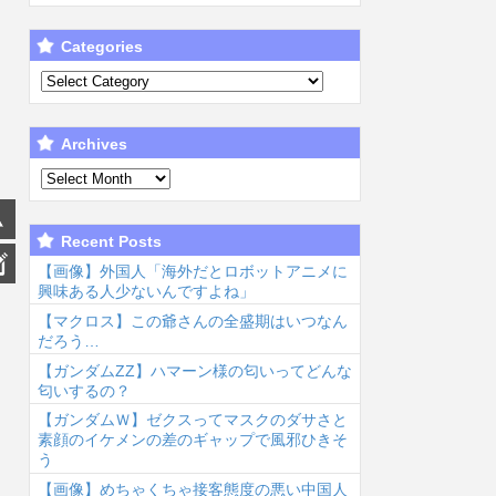
Categories
Archives
Recent Posts
【画像】外国人「海外だとロボットアニメに
興味ある人少ないんですよね」
【マクロス】この爺さんの全盛期はいつなん
だろう…
【ガンダムΖΖ】ハマーン様の匂いってどんな
匂いするの？
【ガンダムＷ】ゼクスってマスクのダサさと
素顔のイケメンの差のギャップで風邪ひきそ
う
【画像】めちゃくちゃ接客態度の悪い中国人