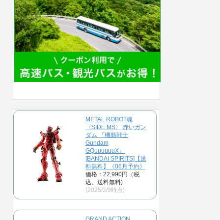
METAL ROBOT魂
〈SIDE MS〉 赤いガン
ダム 『機動戦士
Gundam
GQuuuuuuX』
[BANDAI SPIRITS]【送
料無料】《06月予約》
価格：22,990円（税
込、送料無料)
(2025/2/9時点)
GRAND ACTION