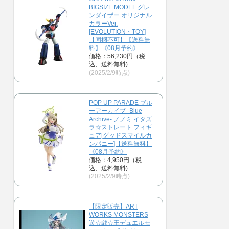
BIGSIZE MODEL グレ
ンダイザー オリジナル
カラーVer.
[EVOLUTION・TOY]
【同梱不可】【送料無
料】《08月予約》
価格：56,230円（税
込、送料無料)
(2025/2/9時点)
POP UP PARADE ブル
ーアーカイブ -Blue
Archive- ノノミ イタズ
ラ☆ストレート フィギ
ュア[グッドスマイルカ
ンパニー]【送料無料】
《08月予約》
価格：4,950円（税
込、送料無料)
(2025/2/9時点)
【限定販売】ART
WORKS MONSTERS
遊☆戯☆王デュエルモ