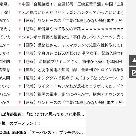
【VTuber】Google Play「選抜！推しナイン発表会」出演者発表！『にじだけと思ってたけど座長と除夜のケツおるやんけ』
定規」のブーメラン！！
【フルメタル・パニック!】KADOKAWA PLASTIC MODEL SERIES 「アーバレスト」プラモデル【予約開始】