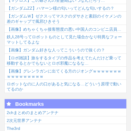
【マクロス】この爺さんの全盛期はいつなんだろう…
【ガンダムΖΖ】ハマーン様の匂いってどんな匂いするの？
【ガンダムＷ】ゼクスってマスクのダサさと素顔のイケメンの
差のギャップで風邪ひきそう
【画像】めちゃくちゃ接客態度の悪い中国人のコンビニ店員…
鉄人28号ってロボットものとして見た場合かなり特異なフォー
マットしてるよな
【画像】ガンダム好きな人ってこういうので抜くの？
【ロボ雑談】旅をするタイプの作品を考えてたんだけど乗って
移動するとかでもないとロボ邪魔になるな…
【画像】グレンラガンに出てくる方のジオングｗｗｗｗｗｗｗ
ｗｗｗｗｗｗｗｗｗ
ロボットなのに人の口があると気になる…どういう原理で動い
てるのか
Bookmarks
2chまとめのまとめアンテナ
2次元世界アンテナ
The3rd