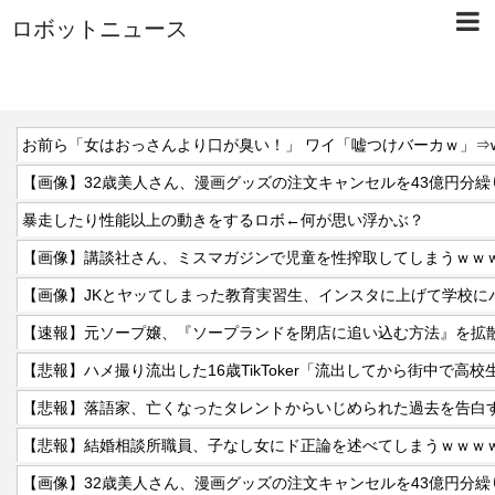
ロボットニュース
お前ら「女はおっさんより口が臭い！」 ワイ「嘘つけバーカｗ」⇒
【画像】32歳美人さん、漫画グッズの注文キャンセルを43億円分
暴走したり性能以上の動きをするロボ←何が思い浮かぶ？
【画像】講談社さん、ミスマガジンで児童を性搾取してしまうｗｗ
【画像】JKとヤッてしまった教育実習生、インスタに上げて学校に
【速報】元ソープ嬢、『ソープランドを閉店に追い込む方法』を拡散
【悲報】ハメ撮り流出した16歳TikToker「流出してから街中で高
【悲報】落語家、亡くなったタレントからいじめられた過去を告白
【悲報】結婚相談所職員、子なし女にド正論を述べてしまうｗｗｗ
【画像】32歳美人さん、漫画グッズの注文キャンセルを43億円分