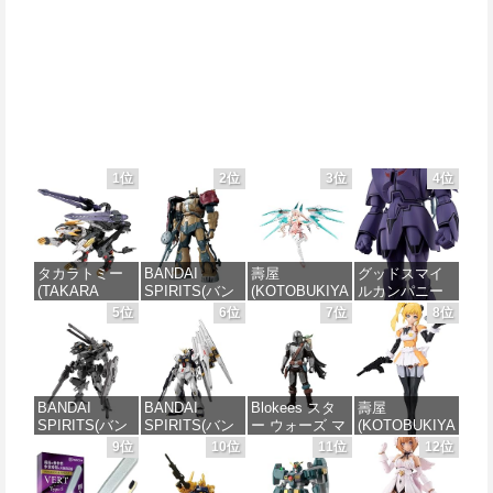
1位
2位
3位
4位
タカラトミー
BANDAI
壽屋
グッドスマイ
(TAKARA
SPIRITS(バン
(KOTOBUKIYA
ルカンパニー
TOMY) T-
ダイスピリッ
) メガミデバイ
巨神ゴーグ
5位
6位
7位
8位
SPARK
ツ) HG 機動戦
ス デザイアメ
MODEROID マ
REALIZE
士ガンダム 復
イデン レイダ
ノン・ガーデ
MODEL リアラ
讐のレクイエ
ー シュガーグ
ィアン 組み立
イズモデル
ム ザクⅡ F型
レイズ 全高約
て式プラモデ
ZOIDS ゾイド
ソラリ機 (復讐
180mm 1/1ス
ル ノンスケー
BANDAI
BANDAI
Blokees スタ
壽屋
RMZ-025 ライ
のレクイエム)
ケール プラモ
ル 全高約
SPIRITS(バン
SPIRITS(バン
ー ウォーズ マ
(KOTOBUKIYA
ガーゼロファ
1/144スケール
デル
170mm
ダイ スピリッ
ダイ スピリッ
ンダロリアン&
) 無限邂逅メガ
9位
10位
11位
12位
ルコン (ZBF)
色分け済みプ
ツ) 30MM
ツ) RG 機動戦
グローグー
ロマリア スタ
色分け済み プ
ラモデル
価格：¥6,239
価格：¥7,656
xEXM-000 ゼ
士ガンダム 逆
CC05 ディン
ーズ 全高約
ラキット