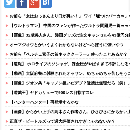
お前ら「女はおっさんより口が臭い！」 ワイ「嘘つけバーカｗ」
【ウルトラマン】 中国のファンが作ったウルトラ問題児一覧ｗｗ
【画像】32歳美人さん、漫画グッズの注文キャンセルを43億円
オーマジオウとかいうよくわからないけどべらぼうに強いやつ
お前ら『ペルチェ素子の首ネッククーラー』使ったことあるか？
【速報】 ホロライブのソシャゲ、課金圧がやばすぎて不評になる
【動画】大阪府警に射殺されたオッサン、めちゃめちゃ苦しそう
【画像】ジオン兵「キャノン担いだデブ？近接は無理だろ（笑）
【遊戯王】ヤドカリューで900レス目指すスレ
【ハンターハンター】再登場するかな
【画像】からかい上手の高木さん作者さん、ひさびさにからかい上手の高木さ
正直ザ・ビートルズって過大評価されすぎじゃねないか？