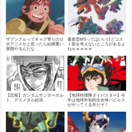
ザブングルってギャグ寄りのロ
量産型MSってはいいけどコス
ボアニメかと思ったら結構重い
ト面を考えないところがあるよ
展開やるんだな…
ねｗｗｗｗｗ
【悲報】ガンダムサンダーボル
【地球特捜隊ダイバスター】今
ト、デスメタル続演…
年は地球外知的生命体パピルス
がやってくる年だぞ！