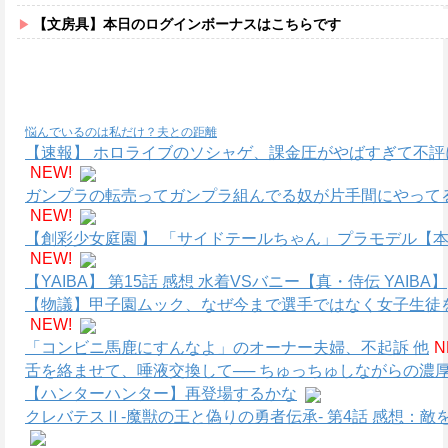
【文房具】本日のログインボーナスはこちらです
悩んでいるのは私だけ？夫との距離
【速報】 ホロライブのソシャゲ、課金圧がやばすぎて不
NEW!
ガンプラの転売ってガンプラ組んでる奴が片手間にやって
NEW!
【創彩少女庭園 】 「サイドテールちゃん」プラモデル【本
NEW!
【YAIBA】 第15話 感想 水着VSバニー【真・侍伝 YAIBA】
【物議】甲子園ムック、なぜ今まで選手ではなく女子生徒
NEW!
「コンビニ馬鹿にすんなよ」のオーナー夫婦、不起訴 他
N
舌を絡ませて、唾液交換して── ちゅっちゅしながらの濃厚
【ハンターハンター】再登場するかな
クレバテスⅡ-魔獣の王と偽りの勇者伝承- 第4話 感想：