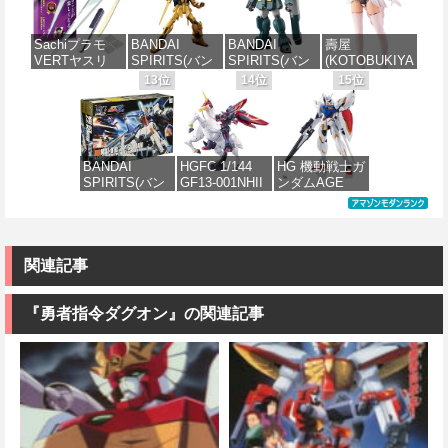
ノヴァルト
襲のシャア νガ
ジャリン&グロ
140mm ノンス
価格：¥2,700
1/144スケール
ンダム 1/144ス
ーグー ABS樹
ケール プラモ
価格：¥8,336
色分け済みプ
ケール 色分け
脂&PVC製 組
デル
Sachiプラモ
BANDAI
BANDAI
壽屋
ラモデル
済みプラモデ
み立て式プラ
VERTヤスリ
SPIRITS(バン
SPIRITS(バン
(KOTOBUKIYA
ル
スチックモデ
価格：¥8,566
Type-S 【プロ
ダイ スピリッ
ダイ スピリッ
) アルカナディ
13位
14位
15位
ル
価格：¥2,813
モデラー共同
ツ) HGUC 200
ツ) HG 機動新
ア ルミティア
価格：¥5,400
開発】 超極細
機動戦士Zガン
世紀ガンダムX
First Engage
価格：¥4,475
ガラスヤスリ
ダム 百式
ガンダムレオ
Ver.〈ファース
５点セット ガ
1/144スケール
パルド 1/144ス
トエンゲージ
ンプラ プラモ
色分け済みプ
ケール 色分け
Ver.〉 全高約
BANDAI
HGFC 1/144
HG 機動戦士ガ
デル ゲート処
ラモデル
済みプラモデ
160mm ノンス
SPIRITS(バン
GF13-001NHII
ンダムAGE
理 模型 フィギ
ル
ケール プラモ
ダイ スピリッ
マスターガン
xvm-fzc ガン
ュア［知的財
デル
価格：¥1,674
ツ) HGUC
ダム&風雲再起
ダムレギルス
産権登録済］
価格：¥3,000
1/144 ZZガン
(機動武闘伝G
1/144スケール
verty-s
価格：¥4,950
ダム （機動戦
ガンダム)
色分け済みプ
士ZZガンダ
ラモデル
関連記事
価格：¥2,320
ム）
価格：¥3,380
価格：¥1,742
『勇者指令ダグオン』の関連記事
価格：¥2,496