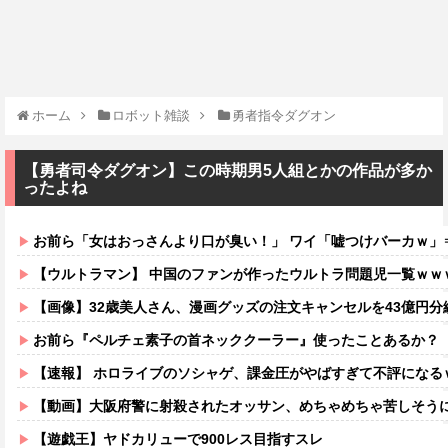
ホーム
ロボット雑談
勇者指令ダグオン
【勇者司令ダグオン】この時期男5人組とかの作品が多か
ったよね
お前ら「女はおっさんより口が臭い！」 ワイ「嘘つけバーカｗ」
【ウルトラマン】 中国のファンが作ったウルトラ問題児一覧ｗｗ
【画像】32歳美人さん、漫画グッズの注文キャンセルを43億円
お前ら『ペルチェ素子の首ネッククーラー』使ったことあるか？
【速報】 ホロライブのソシャゲ、課金圧がやばすぎて不評になる
【動画】大阪府警に射殺されたオッサン、めちゃめちゃ苦しそう
【遊戯王】ヤドカリューで900レス目指すスレ