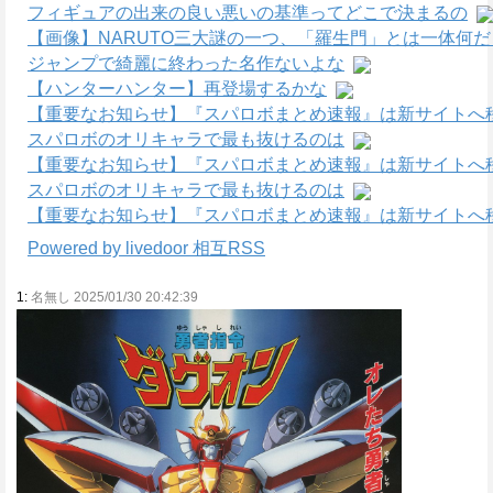
フィギュアの出来の良い悪いの基準ってどこで決まるの
【画像】NARUTO三大謎の一つ、「羅生門」とは一体何
ジャンプで綺麗に終わった名作ないよな
【ハンターハンター】再登場するかな
【重要なお知らせ】『スパロボまとめ速報』は新サイトへ
スパロボのオリキャラで最も抜けるのは
【重要なお知らせ】『スパロボまとめ速報』は新サイトへ
スパロボのオリキャラで最も抜けるのは
【重要なお知らせ】『スパロボまとめ速報』は新サイトへ
Powered by livedoor 相互RSS
1:
名無し 2025/01/30 20:42:39