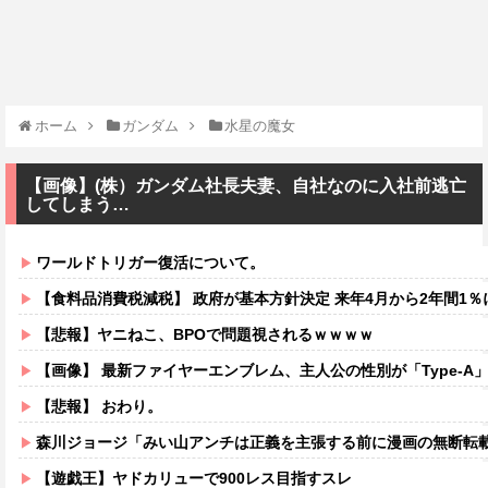
ホーム
ガンダム
水星の魔女
【画像】(株）ガンダム社長夫妻、自社なのに入社前逃亡
してしまう…
ワールドトリガー復活について。
【食料品消費税減税】 政府が基本方針決定 来年4月から2年間1％
【悲報】ヤニねこ、BPOで問題視されるｗｗｗｗ
【画像】 最新ファイヤーエンブレム、主人公の性別が「Type-A」と「
【悲報】 おわり。
森川ジョージ「みい山アンチは正義を主張する前に漫画の無断転載
【遊戯王】ヤドカリューで900レス目指すスレ