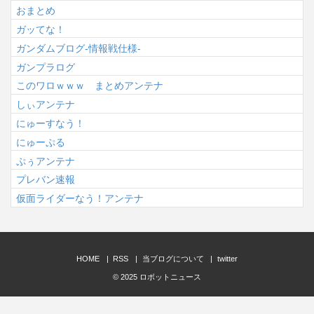
おまとめ
ガッてな！
ガンダムブログ-情報戦仕様-
ガンプラログ
このワロｗｗｗ まとめアンテナ
しぃアンテナ
にゅーすなう！
にゅーぷる
ぷぅアンテナ
プレバン速報
仮面ライダーなう！アンテナ
HOME
RSS
当ブログについて
twitter
© 2025
ロボットニュース