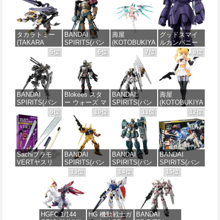
タカラトミー
BANDAI
壽屋
グッドスマイ
(TAKARA
SPIRITS(バン
(KOTOBUKIYA
ルカンパニー
TOMY) T-
ダイスピリッ
) メガミデバイ
巨神ゴーグ
5位
6位
7位
8位
SPARK
ツ) HG 機動戦
ス デザイアメ
MODEROID マ
REALIZE
士ガンダム 復
イデン レイダ
ノン・ガーデ
MODEL リアラ
讐のレクイエ
ー シュガーグ
ィアン 組み立
イズモデル
ム ザクⅡ F型
レイズ 全高約
て式プラモデ
ZOIDS ゾイド
ソラリ機 (復讐
180mm 1/1ス
ル ノンスケー
BANDAI
Blokees スタ
BANDAI
壽屋
RMZ-025 ライ
のレクイエム)
ケール プラモ
ル 全高約
SPIRITS(バン
ー ウォーズ マ
SPIRITS(バン
(KOTOBUKIYA
ガーゼロファ
1/144スケール
デル
170mm
ダイ スピリッ
ンダロリアン&
ダイ スピリッ
) 無限邂逅メガ
9位
10位
11位
12位
ルコン (ZBF)
色分け済みプ
ツ) 30MM
グローグー
ツ) RG 機動戦
ロマリア スタ
色分け済み プ
ラモデル
価格：¥6,239
価格：¥7,656
xEXM-000 ゼ
CC05 ディン
士ガンダム 逆
ーズ 全高約
ラキット
ノヴァルト
ジャリン&グロ
襲のシャア νガ
140mm ノンス
価格：¥2,700
1/144スケール
ーグー ABS樹
ンダム 1/144ス
ケール プラモ
価格：¥8,334
色分け済みプ
脂&PVC製 組
ケール 色分け
デル
Sachiプラモ
BANDAI
BANDAI
BANDAI
ラモデル
み立て式プラ
済みプラモデ
VERTヤスリ
SPIRITS(バン
SPIRITS(バン
SPIRITS(バン
スチックモデ
ル
価格：¥8,566
Type-S 【プロ
ダイ スピリッ
ダイ スピリッ
ダイ スピリッ
13位
14位
15位
ル
価格：¥2,813
モデラー共同
ツ) HGUC 200
ツ) HG 機動新
ツ) HGUC
価格：¥5,400
開発】 超極細
機動戦士Zガン
世紀ガンダムX
1/144 ZZガン
価格：¥4,385
ガラスヤスリ
ダム 百式
ガンダムレオ
ダム （機動戦
５点セット ガ
1/144スケール
パルド 1/144ス
士ZZガンダ
ンプラ プラモ
色分け済みプ
ケール 色分け
ム）
HGFC 1/144
HG 機動戦士ガ
BANDAI
デル ゲート処
ラモデル
済みプラモデ