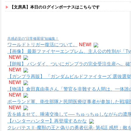
【文房具】本日のログインボーナスはこちらです
共感必至の“日常修羅場”短編集！
ワールドトリガー復活について。
NEW!
【画像】 最新ファイヤーエンブレム、主人公の性別が「Type
NEW!
【朗報】 バンダイ、ついにガンプラの完全受注生産へ。
NEW!
【ガンプラ再販】 「ガンダムビルドファイターズ 選抜選
NEW!
【物議】倉田真由美さん「警官を非難する人間は、一体誰
NEW!
ポーランド軍、衛生部隊と民間医療従事者が参加した戦場医
NEW!
舌を絡ませて、唾液交換して── ちゅっちゅしながらの濃厚
【ハンターハンター】再登場するかな
クレバテスⅡ-魔獣の王と偽りの勇者伝承- 第4話 感想：