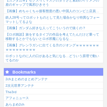
【ガンダムＷ】ゼクスってマスクのダサさと素顔のイケメンの
差のギャップで風邪ひきそう
【画像】めちゃくちゃ接客態度の悪い中国人のコンビニ店員…
鉄人28号ってロボットものとして見た場合かなり特異なフォー
マットしてるよな
【画像】ガンダム好きな人ってこういうので抜くの？
【ロボ雑談】旅をするタイプの作品を考えてたんだけど乗って
移動するとかでもないとロボ邪魔になるな…
【画像】グレンラガンに出てくる方のジオングｗｗｗｗｗｗｗ
ｗｗｗｗｗｗｗｗｗ
ロボットなのに人の口があると気になる…どういう原理で動い
てるのか
Bookmarks
2chまとめのまとめアンテナ
2次元世界アンテナ
The3rd
アフォニュース
あらまめ2ch