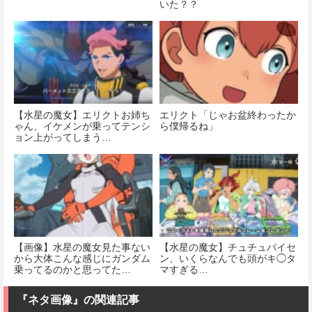
いた？？
【水星の魔女】エリクトお姉ち
エリクト「じゃお盆終わったか
ゃん、イケメンが乗ってテンシ
ら僕帰るね」
ョン上がってしまう…
【画像】水星の魔女見た事ない
【水星の魔女】チュチュパイセ
から大体こんな感じにガンダム
ン、いくらなんでも頭がキ◯タ
乗ってるのかと思ってた…
マすぎる…
『ネタ画像』の関連記事