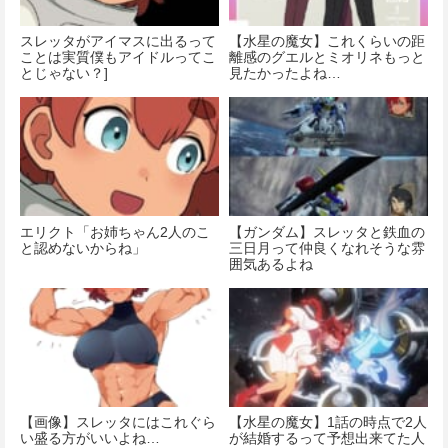
スレッタがアイマスに出るって
【水星の魔女】これくらいの距
ことは実質僕もアイドルってこ
離感のグエルとミオリネもっと
とじゃない？]
見たかったよね…
エリクト「お姉ちゃん2人のこ
【ガンダム】スレッタと鉄血の
と認めないからね」
三日月って仲良くなれそうな雰
囲気あるよね
【画像】スレッタにはこれぐら
【水星の魔女】1話の時点で2人
い盛る方がいいよね…
が結婚するって予想出来てた人