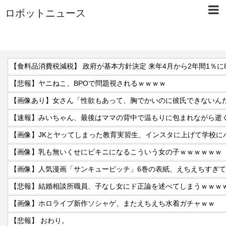
ロボットニュース
【食料品消費税減税】 政府が基本方針決定 来年4月から2年間1％に
【悲報】ヤニねこ、BPOで問題視されるｗｗｗｗ
【速報】みいちゃん、最後はママの背中で温もりに包まれながら逝
【画像】JKとヤッてしまった教育実習生、インスタに上げて学校に
【画像】乳も無いくせにビキニになるこういう女の子ｗｗｗｗｗｗ
【画像】人気漫画「サンキューピッチ」6巻の表紙、えちえちすぎ
【悲報】結婚相談所職員、子なし女にド正論を述べてしまうｗｗｗ
【画像】ホロライブ新作ソシャゲ、またえちえち水着ガチャｗｗ
【悲報】 おわり。