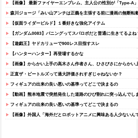
【画像】 最新ファイヤーエンブレム、主人公の性別が「Type-A」と「
森川ジョージ「みい山アンチは正義を主張する前に漫画の無断転載
【仮面ライダービルド】１番好きな強化アイテム
【ガンダム0083】バニングってスパロボだと普通に生きてるよね
【遊戯王】ヤドカリューで900レス目指すスレ
【ハンターハンター】再登場するかな
【画像】からかい上手の高木さん作者さん、ひさびさにからかい上手の高木さ
正直ザ・ビートルズって過大評価されすぎじゃねないか？
フィギュアの出来の良い悪いの基準ってどこで決まるの
【動画】熊本地震で突然発生した道路のひび割れに突っ込んでし
フィギュアの出来の良い悪いの基準ってどこで決まるの
【画像】外国人「海外だとロボットアニメに興味ある人少ないん