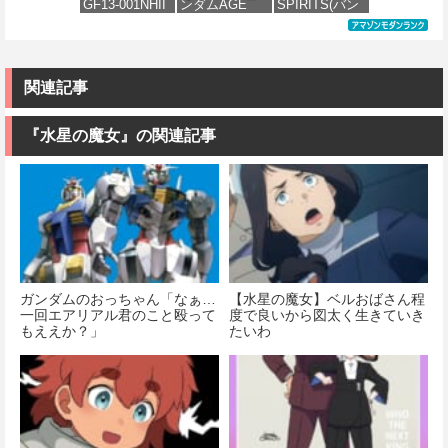
GF13-001NHII
ンダムAGE
SPIRITS(バン
理 模型 フィギ
ル
価格：¥2,400
マスターガン
xvm-fzc ガン
ダイ スピリッ
ュア［知的財
価格：¥1,674
ダム&風雲再起
ダムレギルス
ツ) RG 機動戦
産権登録済］
価格：¥3,810
(機動武闘伝G
1/144スケール
士ガンダムUC
verty-s
ガンダム)
色分け済みプ
ユニコーンガ
ラモデル
ンダム 1/144ス
関連記事
価格：¥2,320
ケール 色分け
価格：¥3,380
済みプラモデ
価格：¥1,742
ル
『水星の魔女』の関連記事
価格：¥4,600
ガンダムのおっちゃん「なぁ…
【水星の魔女】ベルおばさん程
一回エアリアル君のこと殴って
度で良いから図太く生きていき
もええか？」
たいわ