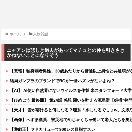
ホーム
人物雑談
ニャアンは悲しき過去があってマチュとの仲を引きさき
かねないことになりそう
【悲報】独身弱者男性、30歳あたりから普通以上男性と共通項がなくな
結局ガンプラのブランドでRGが一番ハズレがないよね？
【AI】 AI使い自然界にないウイルスを作製 米スタンフォード大
【ひめごう 最終回】 第24話 感想 願いを叶える流星群【姫様“拷問
【天才】 雪が溶けると何になる？理系「水になるでしょw」文系ワ
【画像】へずま議員、被災地でめちゃくちゃ働いて老人たちを笑顔にしてしまうw
【遊戯王】ヤドカリューで900レス目指すスレ