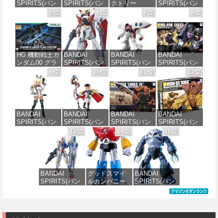
SPIRITS(バン
SPIRITS(バン
クトリー
SPIRITS(バン
ダイ スピリッ
ダイ スピリッ
PLAMATEA
ダイ スピリッ
5位
6位
7位
8位
ツ) HG 機動新
ツ) 機動警察パ
MXちゃん 組み
ツ) 30MS SIS-
世紀ガンダムX
トレイバー
立て式プラモ
J00 メルンジ
ガンダムレオ
EZY RG 1/48
デル ノンスケ
ャ[カラーA] 色
パルド 1/144ス
AV-98Plus (イ
ール 全高約
分け済みプラ
ケール 色分け
ングラム・プ
160mm
モデル
HG 機動戦士ガ
BANDAI
BANDAI
BANDAI
済みプラモデ
ラス) 色分け済
ンダム00 グラ
SPIRITS(バン
SPIRITS(バン
SPIRITS(バン
ル
みプラモデル
価格：¥10,087
価格：¥4,000
ハム専用ユニ
ダイ スピリッ
ダイ スピリッ
ダイ スピリッ
9位
10位
11位
12位
オンフラッグ
ツ) HGAW 機
ツ) HGUC 195
ツ) HGUC 機動
価格：¥2,420
価格：¥6,500
カスタム 1/144
動新世紀ガン
機動戦士Zガン
戦士ガンダム
スケール 色分
ダムX ガンダ
ダム キュベレ
ザクI(黒い三連
け済みプラモ
ムエアマスタ
イ 1/144スケー
星仕様) 1/144
デル
ー 1/144スケー
ル 色分け済み
スケール 色分
BANDAI
BANDAI
BANDAI
BANDAI
ル 色分け済み
プラモデル
け済みプラモ
SPIRITS(バン
SPIRITS(バン
SPIRITS(バン
SPIRITS(バン
プラモデル
デル
価格：¥1,800
ダイスピリッ
ダイ スピリッ
ダイ スピリッ
ダイ スピリッ
13位
14位
15位
価格：¥2,200
ツ) 30MS SIS-
ツ) 30MS
ツ) HGUC
ツ) HGUC 機動
価格：¥3,600
価格：¥2,200
H00 セスティ
Fate/Grand
1/144 ザクII
戦士ガンダム
エ[カラーC] 色
Order アルトリ
(ガルマ専用機)
MSM-03 ゴッ
分け済みプラ
ア・キャスタ
(機動戦士ガン
グ 1/144スケー
モデル
ー 色分け済み
ダム)
ル 色分け済み
BANDAI
グッドスマイ
BANDAI
プラモデル
プラモデル
SPIRITS(バン
ルカンパニー
SPIRITS(バン
価格：¥4,500
価格：¥2,982
ダイ スピリッ
UFO戦士ダイ
ダイ スピリッ
価格：¥7,800
価格：¥2,300
ツ) FULL
アポロン
ツ) HGUC 機動
MECHANICS
MODEROID ダ
戦士ガンダム
機動戦士ガン
イアポロン 組
MSM-07 ズゴ