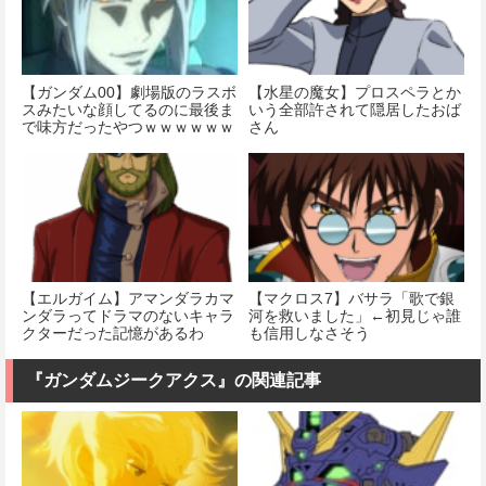
【ガンダム00】劇場版のラスボ
【水星の魔女】プロスペラとか
スみたいな顔してるのに最後ま
いう全部許されて隠居したおば
で味方だったやつｗｗｗｗｗｗ
さん
ｗ
【エルガイム】アマンダラカマ
【マクロス7】バサラ「歌で銀
ンダラってドラマのないキャラ
河を救いました」←初見じゃ誰
クターだった記憶があるわ
も信用しなさそう
『ガンダムジークアクス』の関連記事