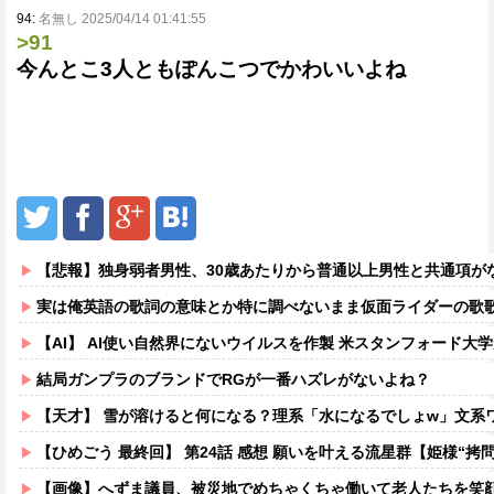
94:
名無し 2025/04/14 01:41:55
>91
今んとこ3人ともぽんこつでかわいいよね
【悲報】独身弱者男性、30歳あたりから普通以上男性と共通項がなくな
実は俺英語の歌詞の意味とか特に調べないまま仮面ライダーの歌
【AI】 AI使い自然界にないウイルスを作製 米スタンフォード大
結局ガンプラのブランドでRGが一番ハズレがないよね？
【天才】 雪が溶けると何になる？理系「水になるでしょw」文系ワ
【ひめごう 最終回】 第24話 感想 願いを叶える流星群【姫様“拷問
【画像】へずま議員、被災地でめちゃくちゃ働いて老人たちを笑顔にしてしまうw