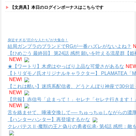
【文房具】本日のログインボーナスはこちらです
身近すぎる“厄介な人たち”が大集合！
結局ガンプラのブランドでRGが一番ハズレがないよね？
【ひめごう 最終回】 第24話 感想 願いを叶える流星群【姫
NEW!
★【ワートリ】木虎はやっぱり上品な可愛さがあるな
NEW
【トリダモノ氏オリジナルキャラクター】 PLAMATEA
NEW!
【これは酷い】迷惑系配信者、どうとんぼり神座で30分近
NEW!
【悲報】赤信号「止まって！」セレナ「セレナ行きます！
NEW!
舌を絡ませて、唾液交換して── ちゅっちゅしながらの濃厚
【ハンターハンター】再登場するかな
クレバテスⅡ-魔獣の王と偽りの勇者伝承- 第4話 感想：