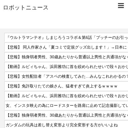
ロボットニュース
『ウルトラマンテオ』しまじろうコラボ＆第6話「プッチーのお引
【動画】ルビィちゃん、浜田雅功に首を絞められたせいで段々おか
【悲報】女性配信者「アスペの検査してみた…みんなこれわかるの
【悲報】免許取りたての娘さん、猛者すぎて炎上するｗｗｗｗ
【動画】ルビィちゃん、浜田雅功に首を絞められたせいで段々おか
ガンダムの玩具は差し替え変形より完全変形する方がいいよね