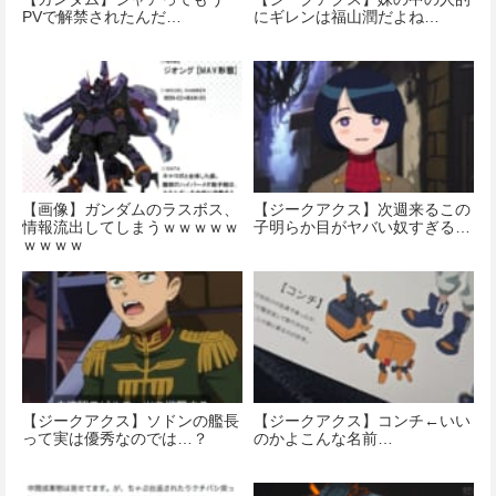
PVで解禁されたんだ…
にギレンは福山潤だよね…
【画像】ガンダムのラスボス、
【ジークアクス】次週来るこの
情報流出してしまうｗｗｗｗｗ
子明らか目がヤバい奴すぎる…
ｗｗｗｗ
【ジークアクス】ソドンの艦長
【ジークアクス】コンチ←いい
って実は優秀なのでは…？
のかよこんな名前…