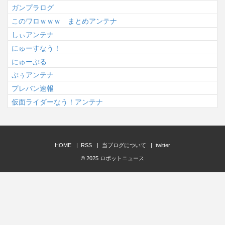
ガンプラログ
このワロｗｗｗ まとめアンテナ
しぃアンテナ
にゅーすなう！
にゅーぷる
ぷぅアンテナ
プレバン速報
仮面ライダーなう！アンテナ
HOME
RSS
当ブログについて
twitter
© 2025
ロボットニュース