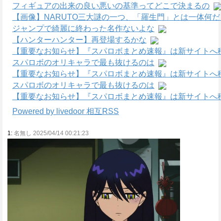
フィギュアの出来の良い悪いの基準ってどこで決まるの
【画像】NARUTO三大謎の一つ、「羅生門」とは一体何
ジャンプで綺麗に終わった名作ないよな
【ハンターハンター】再登場するかな
【重要なお知らせ】『スパロボまとめ速報』は新サイトへ
スパロボのオリキャラで最も抜けるのは
【重要なお知らせ】『スパロボまとめ速報』は新サイトへ
スパロボのオリキャラで最も抜けるのは
【重要なお知らせ】『スパロボまとめ速報』は新サイトへ
Powered by livedoor 相互RSS
1:
名無し 2025/04/14 00:21:23