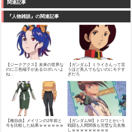
ダム 水星の魔
み立て式プラ
ック 1/144スケ
関連記事
女 ガンダムエ
モデル ノンス
ール 色分け済
アリアル 1/100
ケール 全高約
みプラモデル
スケール 色分
175mm
『人物雑談』の関連記事
け済みプラモ
価格：¥1,518
デル
価格：¥8,820
価格：¥4,180
【ジークアクス】未来の世界な
【ガンダム】ミライさんって言
のに三色端子があるロボいいよ
うほど美人でもないのにモテす
ね…
ぎだろ
【種自由】メイリンの2年前と
【ガンダムW】トロワとかいう
今を比較した結果ｗｗｗｗｗｗ
戦闘も人間関係も完璧な元名無
しｗｗｗｗｗｗｗｗｗ