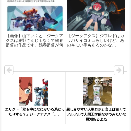
【画像】山下いくと「ジークア
【ジークアクス】ジフレドはカ
クスは庵野さんじゃなくて鶴巻
ッパサイコミュらしいけど、あ
監督の作品です。鶴巻監督が何
のキモい手もあるのかな…
でも決めます。」
エリクト「君も中になにかいる系だっ
親しみやすい人型ロボと言えば白くて
たりする？」ジークアクス「…」
ツルツルで人間工学的なやつみたいな
風潮あるよね