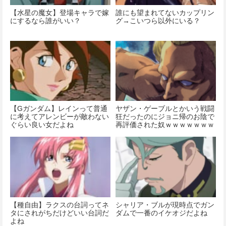
【水星の魔女】登場キャラで嫁
誰にも望まれてないカップリン
にするなら誰がいい？
グ→こいつら以外にいる？
【Gガンダム】レインって普通
ヤザン・ゲーブルとかいう戦闘
に考えてアレンビーが敵わない
狂だったのにジョニ帰のお陰で
ぐらい良い女だよね
再評価された奴ｗｗｗｗｗｗｗ
ｗｗ
【種自由】ラクスの台詞ってネ
シャリア・ブルが現時点でガン
タにされがちだけどいい台詞だ
ダムで一番のイケオジだよね
よね