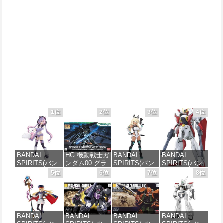
1位
2位
3位
4位
BANDAI
HG 機動戦士ガ
BANDAI
BANDAI
SPIRITS(バン
ンダム00 グラ
SPIRITS(バン
SPIRITS(バン
ダイ スピリッ
ハム専用ユニ
ダイスピリッ
ダイ スピリッ
5位
6位
7位
8位
ツ) 30MS SIS-
オンフラッグ
ツ) 30MS SIS-
ツ) HGAW 機
J00 メルンジ
カスタム 1/144
H00 セスティ
動新世紀ガン
ャ[カラーA] 色
スケール 色分
エ[カラーC] 色
ダムX ガンダ
分け済みプラ
け済みプラモ
分け済みプラ
ムエアマスタ
モデル
デル
モデル
ー 1/144スケー
BANDAI
BANDAI
BANDAI
BANDAI
ル 色分け済み