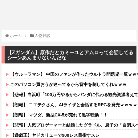
ホーム
人物雑談
【Ζガンダム】原作だとカミーユとアムロって会話してる
シーンあんまりないんだな
【ウルトラマン】 中国のファンが作ったウルトラ問題児一覧ｗｗ
このパソコン買おうか迷ってるから背中を刺してくれｗｗｗ
【悲報】白浜町「100万円やるからパンダに代わる観光資源考え
【朗報】 コエテクさん、AIライザと会話するRPGを発売ｗｗｗ
【朗報】 マツダ、新型CX-5が売れて黒字転換！！
【悲報】人気プロゲーマーと結婚したグラドル、息子の「自閉スペクトラ
【遊戯王】ヤドカリューで900レス目指すスレ