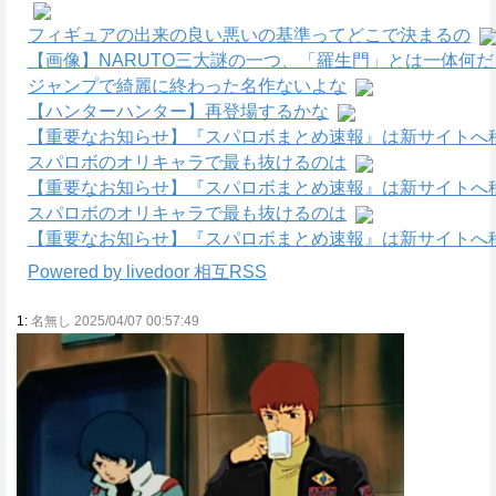
フィギュアの出来の良い悪いの基準ってどこで決まるの
【画像】NARUTO三大謎の一つ、「羅生門」とは一体何
ジャンプで綺麗に終わった名作ないよな
【ハンターハンター】再登場するかな
【重要なお知らせ】『スパロボまとめ速報』は新サイトへ
スパロボのオリキャラで最も抜けるのは
【重要なお知らせ】『スパロボまとめ速報』は新サイトへ
スパロボのオリキャラで最も抜けるのは
【重要なお知らせ】『スパロボまとめ速報』は新サイトへ
Powered by livedoor 相互RSS
1:
名無し 2025/04/07 00:57:49