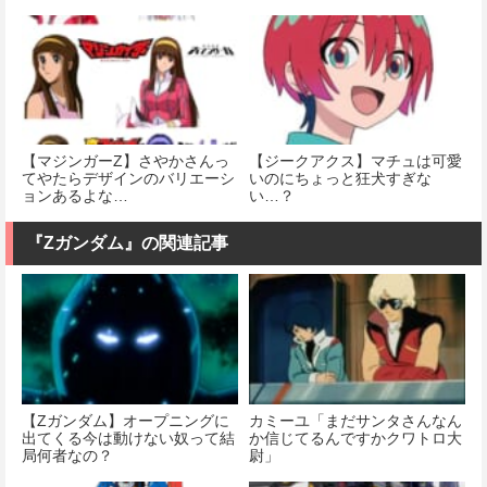
【マジンガーΖ】さやかさんっ
【ジークアクス】マチュは可愛
てやたらデザインのバリエーシ
いのにちょっと狂犬すぎな
ョンあるよな…
い…？
『Ζガンダム』の関連記事
【Ζガンダム】オープニングに
カミーユ「まだサンタさんなん
出てくる今は動けない奴って結
か信じてるんですかクワトロ大
局何者なの？
尉」