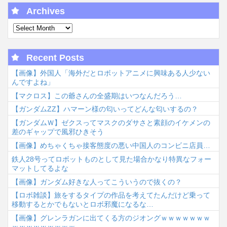
Archives
Recent Posts
【画像】外国人「海外だとロボットアニメに興味ある人少ない
んですよね」
【マクロス】この爺さんの全盛期はいつなんだろう…
【ガンダムΖΖ】ハマーン様の匂いってどんな匂いするの？
【ガンダムＷ】ゼクスってマスクのダサさと素顔のイケメンの
差のギャップで風邪ひきそう
【画像】めちゃくちゃ接客態度の悪い中国人のコンビニ店員…
鉄人28号ってロボットものとして見た場合かなり特異なフォー
マットしてるよな
【画像】ガンダム好きな人ってこういうので抜くの？
【ロボ雑談】旅をするタイプの作品を考えてたんだけど乗って
移動するとかでもないとロボ邪魔になるな…
【画像】グレンラガンに出てくる方のジオングｗｗｗｗｗｗｗ