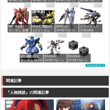
SPIRITS(バン
SPIRITS(バン
SPIRITS(バン
SPIRITS(バン
プラモデル
価格：¥4,200
価格：¥1,850
価格：¥4,682
ダイ スピリッ
ダイ スピリッ
ダイ スピリッ
ダイ スピリッ
9位
10位
11位
12位
ツ) 30MS
ツ) HGUC 機動
ツ) HGUC
ツ) 機動警察パ
価格：¥3,732
Fate/Grand
戦士ガンダム
1/144 ザクII
トレイバー
Order アルトリ
ザクI(黒い三連
(ガルマ専用機)
EZY RG 1/48
ア・キャスタ
星仕様) 1/144
(機動戦士ガン
AV-98Plus (イ
ー 色分け済み
スケール 色分
ダム)
ングラム・プ
MG 機動戦士
HGUC 機動戦
BANDAI
タカラトミー
プラモデル
け済みプラモ
ラス) 色分け済
ガンダム 逆襲
士Zガンダム
SPIRITS(バン
(TAKARA
デル
みプラモデル
価格：¥2,880
のシャア MSN-
PMX-003 ジ・
ダイ スピリッ
TOMY) T-
13位
14位
15位
価格：¥7,800
04 サザビー
オ 1/144スケー
ツ) FULL
SPARK
価格：¥2,200
価格：¥6,800
Ver.Ka 1/100ス
ル 色分け済み
MECHANICS
REALIZE
ケール 色分け
プラモデル
機動戦士ガン
MODEL リアラ
済みプラモデ
ダム 水星の魔
イズモデル
ル
女 ガンダムエ
ZOIDS ゾイド
価格：¥4,300
MG 機動戦士
BANDAI
BANDAI
アリアル 1/100
RMZ-025 ライ
ガンダム MSN-
SPIRITS(バン
SPIRITS(バン
スケール 色分
ガーゼロファ
価格：¥15,000
02 ジオング
ダイ スピリッ
ダイ スピリッ
け済みプラモ
ルコン (ZBF)
1/100スケール
ツ) HGUC 195
ツ) カスタマイ
デル
色分け済み プ
色分け済みプ
機動戦士Zガン
ズマテリアル
ラキット
ラモデル
ダム キュベレ
(EXジョイント
価格：¥4,830
イ 1/144スケー
コアキューブ)
関連記事
価格：¥8,300
ル 色分け済み
色分け済みプ
価格：¥9,200
プラモデル
ラモデル
『人物雑談』の関連記事
価格：¥2,200
価格：¥1,200