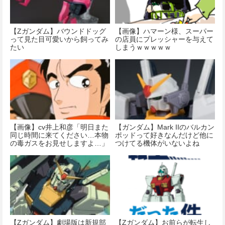
【Ζガンダム】バウンドドッグ
【画像】ハマーン様、スーパー
って見た目可愛いから飼ってみ
の店員にプレッシャーを与えて
たい
しまうｗｗｗｗｗ
【画像】cv井上和彦「明日また
【ガンダム】Mark IIのバルカン
同じ時間に来てください…本物
ポッドって好きなんだけど他に
の毒ガスをお見せしますよ…」
つけてる機体がいないよね
【Ζガンダム】劇場版は新規部
【Ζガンダム】お前らが転生し