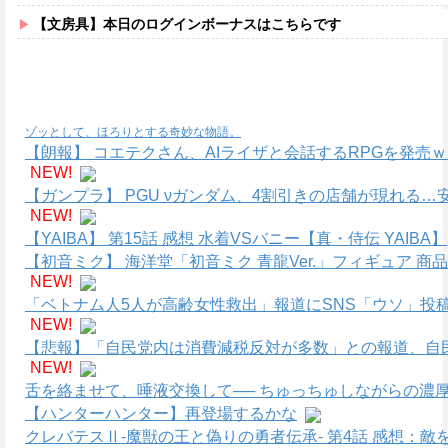
【文房具】本日のログインボーナスはこちらです
ゾッとして、ほろりとする奇妙な物語。
【朗報】 コエテクさん、AIライザと会話するRPGを発売
NEW!
【ガンプラ】 PGU νガンダム、4割引きの店舗が現れる
NEW!
【YAIBA】 第15話 感想 水着VSバニー【真・侍伝 YAIBA】
【初音ミク】 海洋堂「初音ミク 青龍Ver.」フィギュア 商
NEW!
「ベトナム人5人が高齢女性救出」報道にSNS「ウソ」投
NEW!
【悲報】「自民党内は消費減税反対が多数」との報道、自
NEW!
舌を絡ませて、唾液交換して── ちゅっちゅしながらの濃厚
【ハンターハンター】再登場するかな
クレバテスⅡ-魔獣の王と偽りの勇者伝承- 第4話 感想：