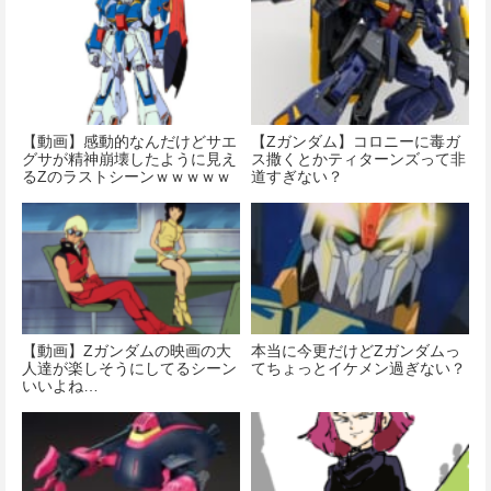
【動画】感動的なんだけどサエ
【Ζガンダム】コロニーに毒ガ
グサが精神崩壊したように見え
ス撒くとかティターンズって非
るΖのラストシーンｗｗｗｗｗ
道すぎない？
ｗｗｗｗｗ
【動画】Ζガンダムの映画の大
本当に今更だけどΖガンダムっ
人達が楽しそうにしてるシーン
てちょっとイケメン過ぎない？
いいよね…