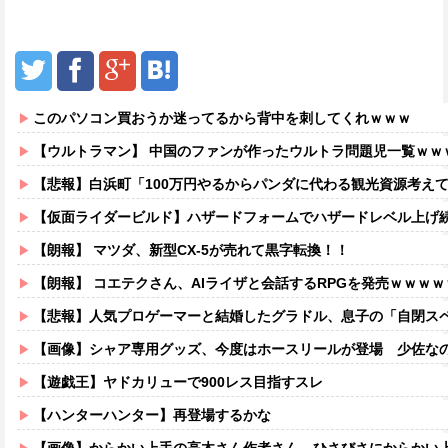
このパソコン買おうか迷ってるから背中を刺してくれｗｗｗ
【ウルトラマン】 中国のファンが作ったウルトラ問題児一覧ｗｗ
【悲報】白浜町「100万円やるからパンダに代わる観光資源考え
【仮面ライダービルド】ハザードフォームでハザードレベル上げ続けたら
【朗報】 マツダ、新型CX-5が売れて黒字転換！！
【朗報】 コエテクさん、AIライザと会話するRPGを発売ｗｗｗ
【悲報】人気プロゲーマーと結婚したグラドル、息子の「自閉スペクトラ
【画像】シャア専用グッズ、今度はホースリールが登場 少佐な
【遊戯王】ヤドカリューで900レス目指すスレ
【ハンターハンター】再登場するかな