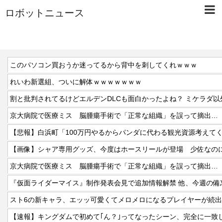
ロボットニュース
このパソコン買おうか迷ってるから背中を刺してくれｗｗｗ
れいわ新選組、ついに解体ｗｗｗｗｗｗｗ
割と批判されてるけどエルデンDLCも面白かったよね？ ミケラダ以
京大病院で医療ミス 脳腫瘍手術で「正常な組織」を誤って摘出…
【悲報】白浜町「100万円やるからパンダに代わる観光資源考えて
【画像】シャア専用グッズ、今度はホースリールが登場 少佐なの
京大病院で医療ミス 脳腫瘍手術で「正常な組織」を誤って摘出…
スト6の新キャラ、エッッ可愛くてメロメロになるプレイヤーが続