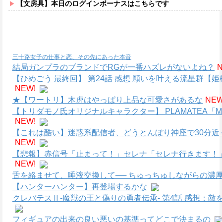
【文房具】本日のログインボーナスはこちらです
三十路女子の仕事と恋、その先にあった本音
結局ガンプラのブランドでRGが一番ハズレがないよね？
【ひめごう 最終回】 第24話 感想 願いを叶える流星群【姫
NEW!
★【ワートリ】木虎はやっぱり上品な可愛さがあるな
NEW
【トリダモノ氏オリジナルキャラクター】 PLAMATEA
NEW!
【これは酷い】迷惑系配信者、どうとんぼり神座で30分近
NEW!
【悲報】赤信号「止まって！」セレナ「セレナ行きます！
NEW!
舌を絡ませて、唾液交換して── ちゅっちゅしながらの濃厚
【ハンターハンター】再登場するかな
クレバテスⅡ-魔獣の王と偽りの勇者伝承- 第4話 感想：
フィギュアの出来の良い悪いの基準ってどこで決まるの