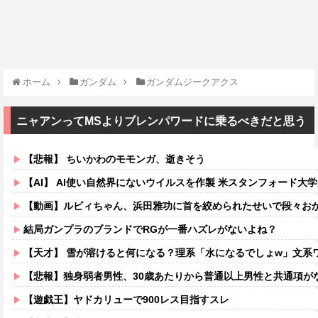
ホーム
ガンダム
ガンダムジークアクス
ニャアンってMSよりブレンパワードに乗るべきだと思う
【悲報】 ちいかわのモモンガ、逝きそう
【AI】 AI使い自然界にないウイルスを作製 米スタンフォード大
【動画】ルビィちゃん、浜田雅功に首を絞められたせいで段々お
結局ガンプラのブランドでRGが一番ハズレがないよね？
【天才】 雪が溶けると何になる？理系「水になるでしょw」文系ワ
【悲報】独身弱者男性、30歳あたりから普通以上男性と共通項がなくな
【遊戯王】ヤドカリューで900レス目指すスレ