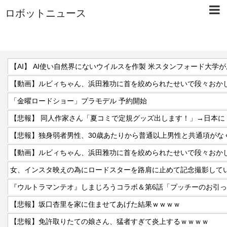
ロボットニュース
【AI】 AI使い自然界にないウイルスを作製 米スタンフォード大学
【動画】ルビィちゃん、浜田雅功に首を絞められたせいで段々おか
「金曜ロードショー」プラモデル 予約開始
【動画】ルビィちゃん、浜田雅功に首を絞められたせいで段々おか
『ウルトラマンテオ』しまじろうコラボ＆第6話「プッチーのお引
【悲報】坂口杏里を家に住ませてあげた結果ｗｗｗｗ
【悲報】免許取りたての娘さん、猛者すぎて炎上するｗｗｗｗ