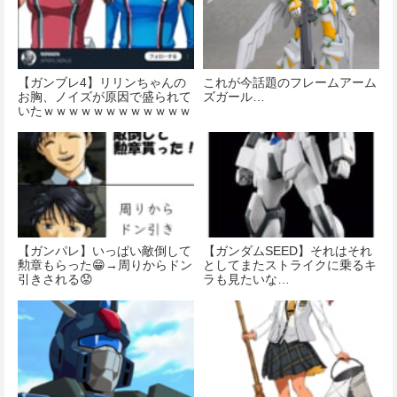
【ガンブレ4】リリンちゃんの
これが今話題のフレームアーム
お胸、ノイズが原因で盛られて
ズガール…
いたｗｗｗｗｗｗｗｗｗｗｗｗ
【ガンパレ】いっぱい敵倒して
【ガンダムSEED】それはそれ
勲章もらった😁→周りからドン
としてまたストライクに乗るキ
引きされる😟
ラも見たいな…