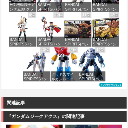
ケール 色分け
ングラム・プ
160mm
モデル
HG 機動戦士ガ
BANDAI
BANDAI
BANDAI
済みプラモデ
ラス) 色分け済
ンダム00 グラ
SPIRITS(バン
SPIRITS(バン
SPIRITS(バン
ル
みプラモデル
価格：¥10,087
価格：¥4,000
ハム専用ユニ
ダイ スピリッ
ダイ スピリッ
ダイ スピリッ
9位
10位
11位
12位
オンフラッグ
ツ) HGAW 機
ツ) HGUC 195
ツ) HGUC 機動
価格：¥2,420
価格：¥6,500
カスタム 1/144
動新世紀ガン
機動戦士Zガン
戦士ガンダム
スケール 色分
ダムX ガンダ
ダム キュベレ
ザクI(黒い三連
け済みプラモ
ムエアマスタ
イ 1/144スケー
星仕様) 1/144
デル
ー 1/144スケー
ル 色分け済み
スケール 色分
BANDAI
BANDAI
BANDAI
BANDAI
ル 色分け済み
プラモデル
け済みプラモ
SPIRITS(バン
SPIRITS(バン
SPIRITS(バン
SPIRITS(バン
プラモデル
デル
価格：¥1,800
ダイスピリッ
ダイ スピリッ
ダイ スピリッ
ダイ スピリッ
13位
14位
15位
価格：¥2,200
ツ) 30MS SIS-
ツ) 30MS
ツ) HGUC
ツ) HGUC 機動
価格：¥3,600
価格：¥2,200
H00 セスティ
Fate/Grand
1/144 ザクII
戦士ガンダム
エ[カラーC] 色
Order アルトリ
(ガルマ専用機)
MSM-03 ゴッ
分け済みプラ
ア・キャスタ
(機動戦士ガン
グ 1/144スケー
モデル
ー 色分け済み
ダム)
ル 色分け済み
BANDAI
グッドスマイ
BANDAI
プラモデル
プラモデル
SPIRITS(バン
ルカンパニー
SPIRITS(バン
価格：¥4,500
価格：¥2,982
ダイ スピリッ
UFO戦士ダイ
ダイ スピリッ
価格：¥7,800
価格：¥2,300
ツ) FULL
アポロン
ツ) HGUC 機動
MECHANICS
MODEROID ダ
戦士ガンダム
機動戦士ガン
イアポロン 組
MSM-07 ズゴ
ダム 水星の魔
み立て式プラ
ック 1/144スケ
関連記事
女 ガンダムエ
モデル ノンス
ール 色分け済
アリアル 1/100
ケール 全高約
みプラモデル
スケール 色分
175mm
『ガンダムジークアクス』の関連記事
け済みプラモ
価格：¥1,518
デル
価格：¥8,820