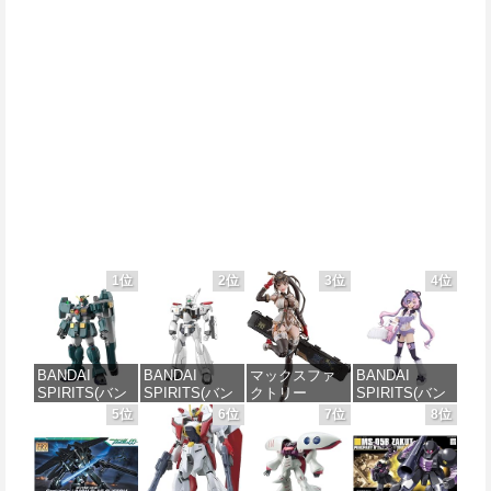
1位
2位
3位
4位
BANDAI
BANDAI
マックスファ
BANDAI
SPIRITS(バン
SPIRITS(バン
クトリー
SPIRITS(バン
ダイ スピリッ
ダイ スピリッ
PLAMATEA
ダイ スピリッ
5位
6位
7位
8位
ツ) HG 機動新
ツ) 機動警察パ
MXちゃん 組み
ツ) 30MS SIS-
世紀ガンダムX
トレイバー
立て式プラモ
J00 メルンジ
ガンダムレオ
EZY RG 1/48
デル ノンスケ
ャ[カラーA] 色
パルド 1/144ス
AV-98Plus (イ
ール 全高約
分け済みプラ