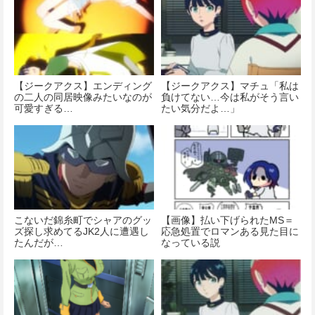
価格：¥4,180
【ジークアクス】エンディング
【ジークアクス】マチュ「私は
の二人の同居映像みたいなのが
負けてない…今は私がそう言い
可愛すぎる…
たい気分だよ…」
こないだ錦糸町でシャアのグッ
【画像】払い下げられたMS＝
ズ探し求めてるJK2人に遭遇し
応急処置でロマンある見た目に
たんだが…
なっている説