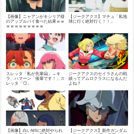
【画像】ニャアンがキシリア様
【ジークアクス】マチュ「私地
のアップルパイ食べた結果ｗｗ
球に行く絶対行く！！」
ｗｗｗｗｗｗｗｗｗ
スレッタ「私が先輩🤗」→キ
ジークアクスのセイラさんの戦
ラ、ハマーン「後輩です！」ス
績ってアムロクラスになるんだ
レッタ「🙄」
よね？
【画像】白いMSに絶対やられ
【ジークアクス】新作ガンダム