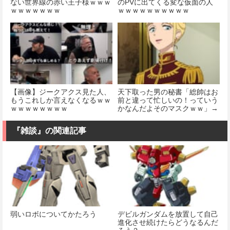
ない世界線の赤い王子様ｗｗｗ
のPVに出てくる変な仮面の人
ｗｗｗｗｗｗｗ
ｗｗｗｗｗｗｗｗｗｗ
【画像】ジークアクス見た人、
天下取った男の秘書「総帥はお
もうこれしか言えなくなるｗｗ
前と違って忙しいの！っていう
ｗｗｗｗｗｗｗｗ
かなんだよそのマスクｗｗ」→
結果
『雑談』の関連記事
弱いロボについてかたろう
デビルガンダムを放置して自己
進化させ続けたらどうなるんだ