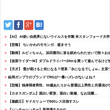
【AI】 AI使い自然界にないウイルスを作製 米スタンフォード大
【悲報】 ちいかわのモモンガ、逝きそう
【動画】ルビィちゃん、浜田雅功に首を絞められたせいで段々お
【仮面ライダーW】ダブルドライバー20thを買って遊んでるけど他のメ
【天才】 雪が溶けると何になる？理系「水になるでしょw」文系ワ
結局ガンプラのブランドでRGが一番ハズレがないよね？
【悲報】独身弱者男性、30歳あたりから普通以上男性と共通項がなくな
【カオスガンダム】面白い変形、面白い装備、なお活躍…
【遊戯王】ヤドカリューで900レス目指すスレ
【ハンターハンター】再登場するかな