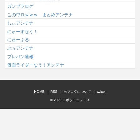
ガンプラログ
このワロｗｗｗ まとめアンテナ
しぃアンテナ
にゅーすなう！
にゅーぷる
ぷぅアンテナ
プレバン速報
仮面ライダーなう！アンテナ
HOME
RSS
当ブログについて
twitter
© 2025
ロボットニュース