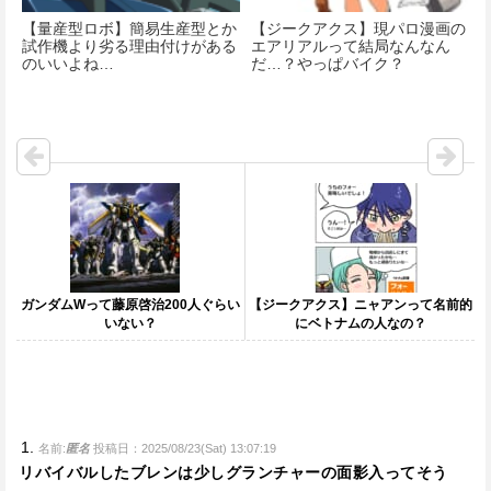
【量産型ロボ】簡易生産型とか
【ジークアクス】現パロ漫画の
試作機より劣る理由付けがある
エアリアルって結局なんなん
のいいよね…
だ…？やっぱバイク？
ガンダムWって藤原啓治200人ぐらい
【ジークアクス】ニャアンって名前的
いない？
にベトナムの人なの？
名前:
匿名
投稿日：2025/08/23(Sat) 13:07:19
リバイバルしたブレンは少しグランチャーの面影入ってそう