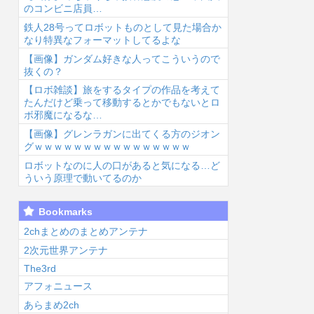
のコンビニ店員…
鉄人28号ってロボットものとして見た場合か
なり特異なフォーマットしてるよな
【画像】ガンダム好きな人ってこういうので
抜くの？
【ロボ雑談】旅をするタイプの作品を考えて
6/8/7 08:49
2026/8/7 08:25
2026/8/7 07:25
2026
たんだけど乗って移動するとかでもないとロ
ボ邪魔になるな…
【画像】グレンラガンに出てくる方のジオン
グｗｗｗｗｗｗｗｗｗｗｗｗｗｗｗｗ
ロボットなのに人の口があると気になる…ど
ういう原理で動いてるのか
福田雄一「新ケ
太鼓の達人、ゲ
【ヤニねこ】こ
【
Bookmarks
ロロに福田組が
ーム内の一部フ
の子の末路が心
穏
出ます！」→爆
ォント変更へ
配でならない...
重
2chまとめのまとめアンテナ
死 ちいかわの
値上げの影響
く
2次元世界アンテナ
督...
か...
The3rd
アフォニュース
あらまめ2ch