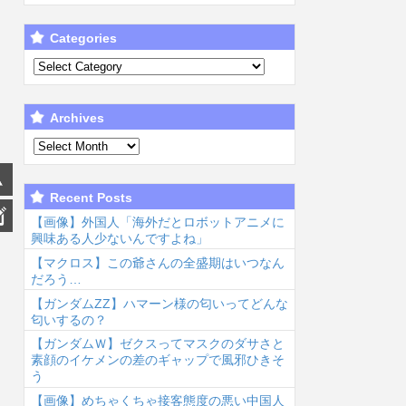
Categories
Archives
Recent Posts
【画像】外国人「海外だとロボットアニメに
興味ある人少ないんですよね」
【マクロス】この爺さんの全盛期はいつなん
だろう…
【ガンダムΖΖ】ハマーン様の匂いってどんな
匂いするの？
【ガンダムＷ】ゼクスってマスクのダサさと
素顔のイケメンの差のギャップで風邪ひきそ
う
【画像】めちゃくちゃ接客態度の悪い中国人