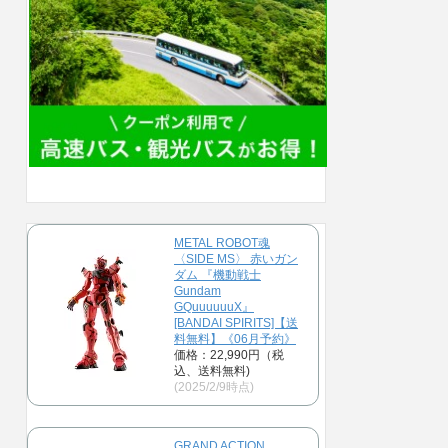
METAL ROBOT魂
〈SIDE MS〉 赤いガン
ダム 『機動戦士
Gundam
GQuuuuuuX』
[BANDAI SPIRITS]【送
料無料】《06月予約》
価格：22,990円（税
込、送料無料)
(2025/2/9時点)
GRAND ACTION