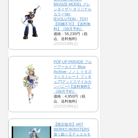
BIGSIZE MODEL グレ
ンダイザー オリジナル
カラーVer.
[EVOLUTION・TOY]
【同梱不可】【送料無
料】《08月予約》
価格：56,230円（税
込、送料無料)
(2025/2/9時点)
POP UP PARADE ブル
ーアーカイブ -Blue
Archive- ノノミ イタズ
ラ☆ストレート フィギ
ュア[グッドスマイルカ
ンパニー]【送料無料】
《08月予約》
価格：4,950円（税
込、送料無料)
(2025/2/9時点)
【限定販売】ART
WORKS MONSTERS
遊☆戯☆王デュエルモ