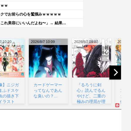
ｗｗｗ
ンクでお前らの心を鷲掴みｗｗｗｗｗ
これ美容にいいんだよね〜」→ 結果…
26/8/7 10:09
2026/8/7 09:07
2026/8/7 08:53
202
カードゲーマー
『るろうに剣
【悲報】ドラゴ
ってなんであん
心』読んでるん
ンボールベジー
な臭いの？...
やけど、二重の
タ「誰だこんな
極みの理屈が理
使えないゴミを
解出来...
呼ん...
監