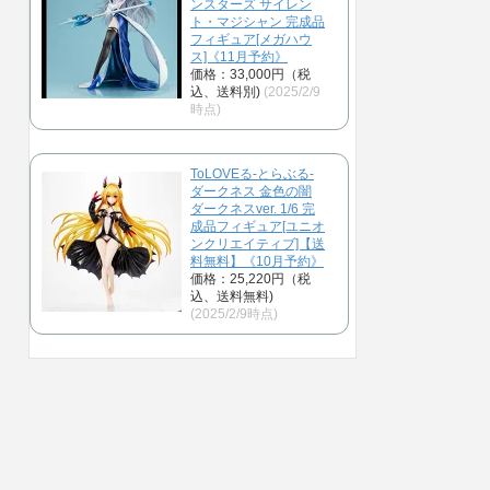
ンスターズ サイレン
ト・マジシャン 完成品
フィギュア[メガハウ
ス]《11月予約》
価格：33,000円（税
込、送料別)
(2025/2/9
時点)
ToLOVEる-とらぶる-
ダークネス 金色の闇
ダークネスver. 1/6 完
成品フィギュア[ユニオ
ンクリエイティブ]【送
料無料】《10月予約》
価格：25,220円（税
込、送料無料)
(2025/2/9時点)