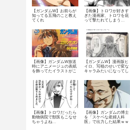
【ガンダムW】お前らが
【画像】トロワが好きす
知ってる五飛のこと教え
ぎた漫画家、トロワを庇
てくれ
って撃たれてしまう…
【画像】ガンダムW放送
【ガンダムW】漫画版ヒ
時にアニメージュの表紙
イロ、写植のせいで変な
を飾ってたイラストがこ
キャラみたいになってし
れｗｗｗｗｗｗｗｗｗｗ
まう…
ｗ
【画像】トロワだったら
【画像】ガンダムの博士
動物病院で獣医もこなせ
を「スケベな産婦人科
ちゃうよね…
医」で出力した結果ｗｗ
ｗｗｗｗｗｗｗｗｗ