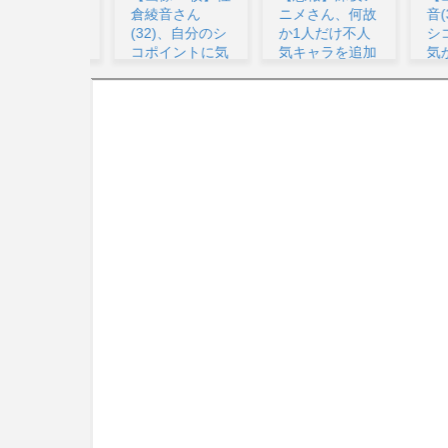
倉綾音さん
ニメさん、何故
音(32)、自分の
(32)、自分のシ
か1人だけ不人
シコポイントに
コポイントに気
気キャラを追加
気がつくwww...
が...
して...