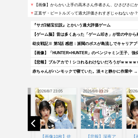
『サガ2秘宝伝説』とかいう過大評価ゲーム
幼女戦記Ⅱ 第5話 感想：派閥のボスが島流しでキャリア
【画像】「HUNTER×HUNTER」のベンジャミン王子、
【悲報】ブルアカで！シコれるわけないだろうがｗｗｗｗ
赤ちゃんがハンモックで寝ていた。淡々と静かに作業中 →
2026/8/7 23:05
2026/8/8 03:29
2026/8/8 02:41
【画像10枚】佐
【悲報】深夜ア
【画像】佐倉綾