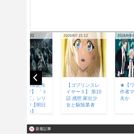
2026/8/7 21:12
2026/8/8 05:12
2026/8/8 
【ゴブリンスレ
★【ワートリ】
【フ
イヤーⅡ】 第10
作者マジで大丈
ン】 
話 感想 家出少
夫か
ロボ
女と駆除業者
3機の
合体
るロ
新着記事