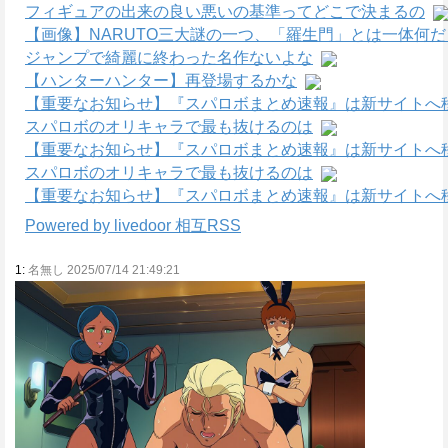
フィギュアの出来の良い悪いの基準ってどこで決まるの
【画像】NARUTO三大謎の一つ、「羅生門」とは一体何
ジャンプで綺麗に終わった名作ないよな
【ハンターハンター】再登場するかな
【重要なお知らせ】『スパロボまとめ速報』は新サイトへ
スパロボのオリキャラで最も抜けるのは
【重要なお知らせ】『スパロボまとめ速報』は新サイトへ
スパロボのオリキャラで最も抜けるのは
【重要なお知らせ】『スパロボまとめ速報』は新サイトへ
Powered by livedoor 相互RSS
1:
名無し 2025/07/14 21:49:21