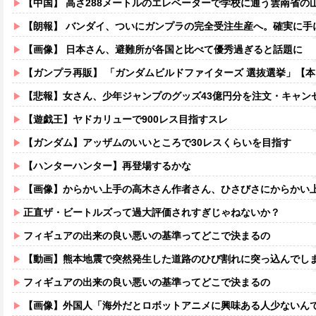
【中国】 高さ288メートルのエレベーターで学校に通う雲南省の山地の子供たち
【朗報】 バンダイ、ついにガンプラの完全受注生産へ。確実に手
【画像】 日本さん、避難所が各国と比べて優秀過ぎると話題に
【ガンプラ再販】 「ガンダムビルドファイターズ 選抜選挙」【
【悲報】女さん、少年ジャンプのグッズ43億円分を注文・キャン
【遊戯王】ヤドカリューで900レス目指すスレ
【ガンダム】アッザムのいいところで30レスくらいを目指す
【ハンターハンター】再登場するかな
【画像】からかい上手の高木さん作者さん、ひさびさにからかい上手の高木さ
正直ザ・ビートルズって過大評価されすぎじゃねないか？
フィギュアの出来の良い悪いの基準ってどこで決まるの
【動画】熊本地震で突然発生した道路のひび割れに突っ込んでし
フィギュアの出来の良い悪いの基準ってどこで決まるの
【画像】外国人「海外だとロボットアニメに興味ある人少ないん