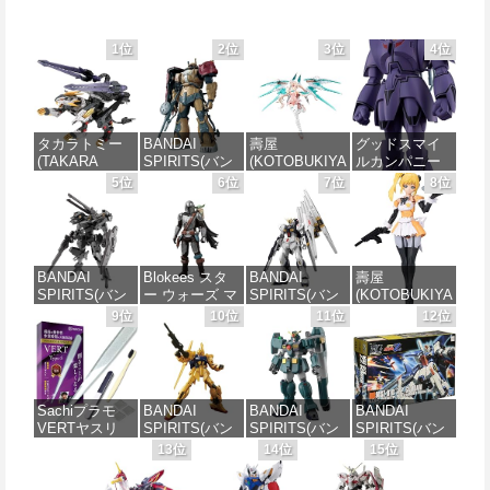
1位
2位
3位
4位
タカラトミー
BANDAI
壽屋
グッドスマイ
(TAKARA
SPIRITS(バン
(KOTOBUKIYA
ルカンパニー
TOMY) T-
ダイスピリッ
) メガミデバイ
巨神ゴーグ
5位
6位
7位
8位
SPARK
ツ) HG 機動戦
ス デザイアメ
MODEROID マ
REALIZE
士ガンダム 復
イデン レイダ
ノン・ガーデ
MODEL リアラ
讐のレクイエ
ー シュガーグ
ィアン 組み立
イズモデル
ム ザクⅡ F型
レイズ 全高約
て式プラモデ
ZOIDS ゾイド
ソラリ機 (復讐
180mm 1/1ス
ル ノンスケー
BANDAI
Blokees スタ
BANDAI
壽屋
RMZ-025 ライ
のレクイエム)
ケール プラモ
ル 全高約
SPIRITS(バン
ー ウォーズ マ
SPIRITS(バン
(KOTOBUKIYA
ガーゼロファ
1/144スケール
デル
170mm
ダイ スピリッ
ンダロリアン&
ダイ スピリッ
) 無限邂逅メガ
9位
10位
11位
12位
ルコン (ZBF)
色分け済みプ
ツ) 30MM
グローグー
ツ) RG 機動戦
ロマリア スタ
色分け済み プ
ラモデル
価格：¥6,239
価格：¥7,656
xEXM-000 ゼ
CC05 ディン
士ガンダム 逆
ーズ 全高約
ラキット
ノヴァルト
ジャリン&グロ
襲のシャア νガ
140mm ノンス
価格：¥2,650
1/144スケール
ーグー ABS樹
ンダム 1/144ス
ケール プラモ
価格：¥8,334
色分け済みプ
脂&PVC製 組
ケール 色分け
デル
Sachiプラモ
BANDAI
BANDAI
BANDAI
ラモデル
み立て式プラ
済みプラモデ
VERTヤスリ
SPIRITS(バン
SPIRITS(バン
SPIRITS(バン
スチックモデ
ル
価格：¥8,566
Type-S 【プロ
ダイ スピリッ
ダイ スピリッ
ダイ スピリッ
13位
14位
15位
ル
価格：¥2,813
モデラー共同
ツ) HGUC 200
ツ) HG 機動新
ツ) HGUC
価格：¥4,848
開発】 超極細
機動戦士Zガン
世紀ガンダムX
1/144 ZZガン
価格：¥4,475