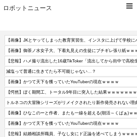
ロボットニュース
【画像】JKとヤッてしまった教育実習生、インスタに上げて学校に
【画像】御茶ノ水女子大、下着丸見えの生徒にブチギレ張り紙ｗｗ
【悲報】ハメ撮り流出した16歳TikToker「流出してから街中で高
減塩って普通に生きてたら不可能じゃない…？
【画像】かつて天下を獲っていたYouTuberの現在ｗｗｗｗ
【愕然】ぼく期間工、トータル9年目に突入した結果ｗｗｗｗｗｗ
トルネコの大冒険シリーズがリメイクされたり新作発売されない理
【画像】ひなこのーと作者、またも一線を超える(朝活～くぱぁ)ｗ
【画像】かつて天下を獲っていたYouTuberの現在ｗｗｗｗ
【悲報】結婚相談所職員、子なし女にド正論を述べてしまうｗｗｗ