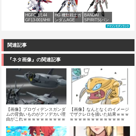
ガラスヤスリ
ダム 百式
ガンダムレオ
ダム （機動戦
５点セット ガ
1/144スケール
パルド 1/144ス
士ZZガンダ
ンプラ プラモ
色分け済みプ
ケール 色分け
ム）
HGFC 1/144
HG 機動戦士ガ
BANDAI
デル ゲート処
ラモデル
済みプラモデ
GF13-001NHII
ンダムAGE
SPIRITS(バン
理 模型 フィギ
ル
価格：¥2,500
マスターガン
xvm-fzc ガン
ダイ スピリッ
ュア［知的財
価格：¥1,674
ダム&風雲再起
ダムレギルス
ツ) RG 機動戦
産権登録済］
価格：¥2,420
(機動武闘伝G
1/144スケール
士ガンダムUC
verty-s
ガンダム)
色分け済みプ
ユニコーンガ
ラモデル
ンダム 1/144ス
関連記事
価格：¥2,320
ケール 色分け
価格：¥3,380
済みプラモデ
価格：¥1,742
ル
『ネタ画像』の関連記事
価格：¥4,840
【画像】プロヴィデンスガンダ
【画像】なんとなくのイメージ
ムの背負いものがクソデカい理
でザクレロを描いた結果ｗｗｗ
由がこれｗｗｗｗｗｗｗｗｗｗ
ｗｗｗｗｗｗｗｗｗｗｗｗｗ