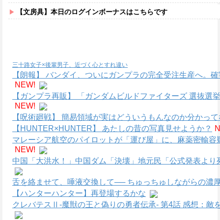
【文房具】本日のログインボーナスはこちらです
三十路女子×後輩男子、近づく心とすれ違い
【朗報】 バンダイ、ついにガンプラの完全受注生産へ。
NEW!
【ガンプラ再販】 「ガンダムビルドファイターズ 選抜選
NEW!
【呪術廻戦】 簡易領域が実はどういうもんなのか分かって
【HUNTER×HUNTER】 あたしの昔の写真見せようか？
N
マレーシア航空のパイロットが「運び屋」に、麻薬密輸容
NEW!
中国「大洪水！」中国ダム「決壊」地元民「公式発表より死
舌を絡ませて、唾液交換して── ちゅっちゅしながらの濃厚
【ハンターハンター】再登場するかな
クレバテスⅡ-魔獣の王と偽りの勇者伝承- 第4話 感想：