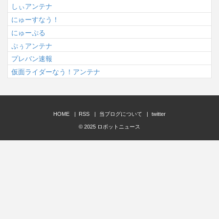
しぃアンテナ
にゅーすなう！
にゅーぷる
ぷぅアンテナ
プレバン速報
仮面ライダーなう！アンテナ
HOME
RSS
当ブログについて
twitter
© 2025
ロボットニュース