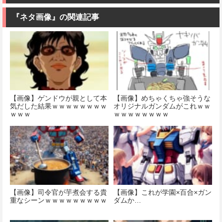
価格：¥9,200
プラモデル
ラモデル
『ネタ画像』の関連記事
価格：¥2,200
価格：¥1,200
【画像】ゲンドウが親として本
【画像】めちゃくちゃ強そうな
気だした結果ｗｗｗｗｗｗｗｗ
オリジナルガンダムがこれｗｗ
ｗｗｗ
ｗｗｗｗｗｗｗｗ
【画像】司令官が芋煮会する貴
【画像】これが学園×百合×ガン
重なシーンｗｗｗｗｗｗｗｗｗ
ダムか…