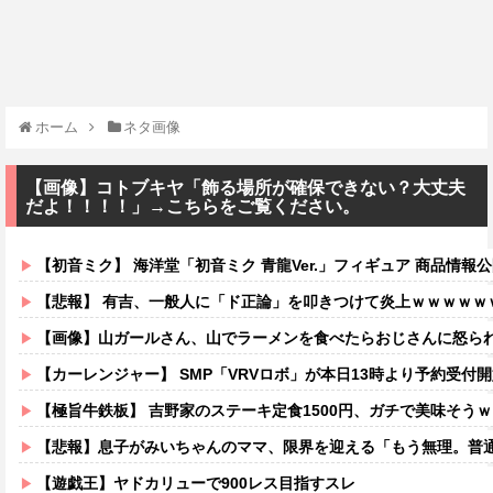
ホーム
ネタ画像
【画像】コトブキヤ「飾る場所が確保できない？大丈夫
だよ！！！！」→こちらをご覧ください。
【初音ミク】 海洋堂「初音ミク 青龍Ver.」フィギュア 商品情報
【悲報】 有吉、一般人に「ド正論」を叩きつけて炎上ｗｗｗｗｗ
【画像】山ガールさん、山でラーメンを食べたらおじさんに怒ら
【カーレンジャー】 SMP「VRVロボ」が本日13時より予約受付開始！！プ
【極旨牛鉄板】 吉野家のステーキ定食1500円、ガチで美味そう
【悲報】息子がみいちゃんのママ、限界を迎える「もう無理。普通の家庭を築き
【遊戯王】ヤドカリューで900レス目指すスレ