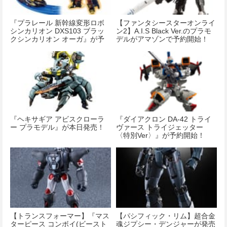
『プラレール 新幹線変形ロボ
【ファンタシースターオンライ
シンカリオン DXS103 ブラッ
ン2】A.I.S Black Ver.のプラモ
クシンカリオン オーガ』が予
デルがアマゾンで予約開始！
約開始！
『ヘキサギア アビスクローラ
『ダイアクロン DA-42 トライ
ー プラモデル』が本日発売！
ヴァース トライジェッター
〈特別Ver〉』が予約開始！
【トランスフォーマー】『マス
【パシフィック・リム】超合金
ターピース コンボイ(ビースト
魂ジプシー・デンジャーが発売