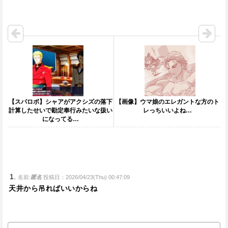
【スパロボ】シャアがアクシズの落下
【画像】ウマ娘のエレガントな方のト
計算したせいで勘定奉行みたいな扱い
レっちいいよね…
になってる…
名前:
匿名
投稿日：2026/04/23(Thu) 00:47:09
天井から吊ればいいからね