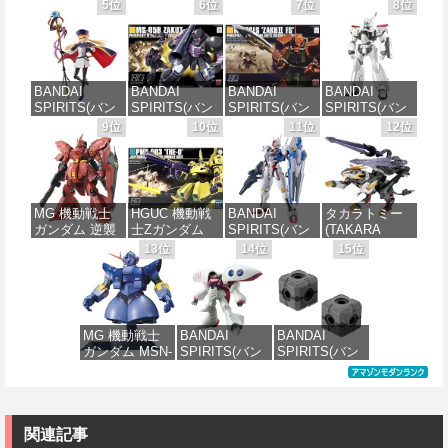
ダイ スピリッ
ハム専用ユニ
ダイスピリッ
ダイ スピリッ
5位
6位
7位
8位
ツ) 30MS SIS-
オンフラッグ
ツ) 30MS SIS-
ツ) HGAW 機
J00 メルンジ
カスタム 1/144
H00 セスティ
動新世紀ガン
ャ[カラーA] 色
スケール 色分
エ[カラーC] 色
ダムX ガンダ
分け済みプラ
け済みプラモ
分け済みプラ
ムエアマスタ
モデル
デル
モデル
ー 1/144スケー
BANDAI
BANDAI
BANDAI
BANDAI
ル 色分け済み
SPIRITS(バン
SPIRITS(バン
SPIRITS(バン
SPIRITS(バン
プラモデル
価格：¥4,200
価格：¥2,100
価格：¥4,682
ダイ スピリッ
ダイ スピリッ
ダイ スピリッ
ダイ スピリッ
9位
10位
11位
12位
ツ) 30MS
ツ) HGUC 機動
ツ) HGUC
ツ) 機動警察パ
価格：¥3,732
Fate/Grand
戦士ガンダム
1/144 ザクII
トレイバー
Order アルトリ
ザクI(黒い三連
(ガルマ専用機)
EZY RG 1/48
ア・キャスタ
星仕様) 1/144
(機動戦士ガン
AV-98Plus (イ
ー 色分け済み
スケール 色分
ダム)
ングラム・プ
MG 機動戦士
HGUC 機動戦
BANDAI
タカラトミー
プラモデル
け済みプラモ
ラス) 色分け済
ガンダム 逆襲
士Zガンダム
SPIRITS(バン
(TAKARA
デル
みプラモデル
価格：¥2,880
のシャア MSN-
PMX-003 ジ・
ダイ スピリッ
TOMY) T-
13位
14位
15位
価格：¥7,800
04 サザビー
オ 1/144スケー
ツ) FULL
SPARK
価格：¥1,990
価格：¥6,900
Ver.Ka 1/100ス
ル 色分け済み
MECHANICS
REALIZE
ケール 色分け
プラモデル
機動戦士ガン
MODEL リアラ
済みプラモデ
ダム 水星の魔
イズモデル
ル
女 ガンダムエ
ZOIDS ゾイド
価格：¥3,995
MG 機動戦士
BANDAI
BANDAI
アリアル 1/100
RMZ-025 ライ
ガンダム MSN-
SPIRITS(バン
SPIRITS(バン
スケール 色分
ガーゼロファ
価格：¥15,000
02 ジオング
ダイ スピリッ
ダイ スピリッ
け済みプラモ
ルコン (ZBF)
1/100スケール
ツ) HGUC 195
ツ) カスタマイ
デル
色分け済み プ
色分け済みプ
機動戦士Zガン
ズマテリアル
ラキット
ラモデル
ダム キュベレ
(EXジョイント
価格：¥4,830
イ 1/144スケー
コアキューブ)
関連記事
価格：¥8,300
ル 色分け済み
色分け済みプ