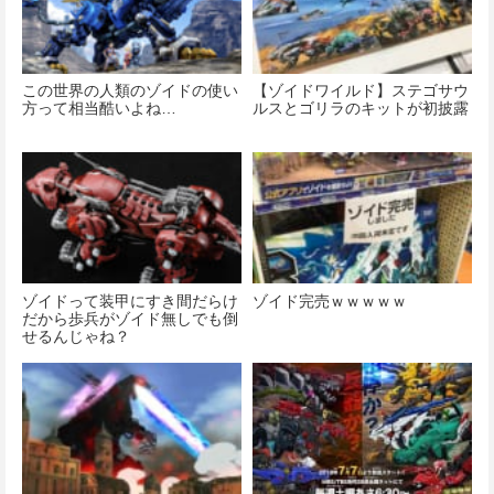
この世界の人類のゾイドの使い
【ゾイドワイルド】ステゴサウ
方って相当酷いよね…
ルスとゴリラのキットが初披露
ゾイドって装甲にすき間だらけ
ゾイド完売ｗｗｗｗｗ
だから歩兵がゾイド無しでも倒
せるんじゃね？