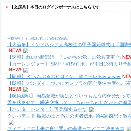
【文房具】本日のログインボーナスはこちらです
平穏が少しずつ壊れていく家族の物語。
【大論争】インドネシア人高校生の甲子園始球式は「国際
NEW!
【速報】れいわ新選組、「いのちの党」に党名変更 他
NE
【カーレンジャー】 SMP「VRVロボ」が本日13時より
NEW!
【朗報】 ぐらんぶるのヒロイン、遂にデレるｗｗｗｗ
NE
【朗報】 バンダイ、ついにガンプラの完全受注生産へ。
NEW!
【呪術廻戦】 簡易領域が実はどういうもんなのか分かって
舌を絡ませて、唾液交換して── ちゅっちゅしながらの濃厚
【ハンターハンター】再登場するかな
クレバテスⅡ-魔獣の王と偽りの勇者伝承- 第4話 感想：
フィギュアの出来の良い悪いの基準ってどこで決まるの