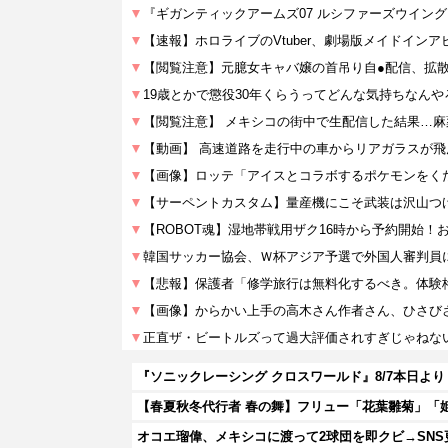
オコエ瑠偉、メキシコに渡って2球団を即クビ→SNS