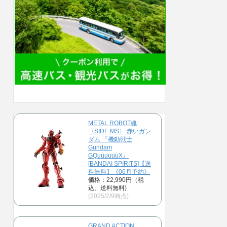
METAL ROBOT魂
〈SIDE MS〉 赤いガン
ダム 『機動戦士
Gundam
GQuuuuuuX』
[BANDAI SPIRITS]【送
料無料】《06月予約》
価格：22,990円（税
込、送料無料)
(2025/2/9時点)
GRAND ACTION