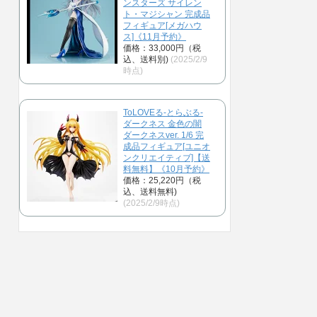
ンスターズ サイレン
ト・マジシャン 完成品
フィギュア[メガハウ
ス]《11月予約》
価格：33,000円（税
込、送料別)
(2025/2/9
時点)
ToLOVEる-とらぶる-
ダークネス 金色の闇
ダークネスver. 1/6 完
成品フィギュア[ユニオ
ンクリエイティブ]【送
料無料】《10月予約》
価格：25,220円（税
込、送料無料)
(2025/2/9時点)