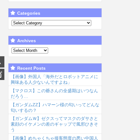
Categories
Archives
Recent Posts
【画像】外国人「海外だとロボットアニメに
興味ある人少ないんですよね」
【マクロス】この爺さんの全盛期はいつなん
だろう…
【ガンダムΖΖ】ハマーン様の匂いってどんな
匂いするの？
【ガンダムＷ】ゼクスってマスクのダサさと
素顔のイケメンの差のギャップで風邪ひきそ
う
【画像】めちゃくちゃ接客態度の悪い中国人