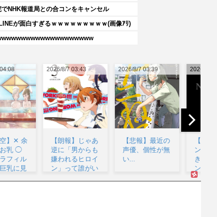
院でNHK報道局との合コンをキャンセル
INEが面白すぎるｗｗｗｗｗｗｗｗｗ(画像ｱﾘ)
wwwwwwwwwwwwwwwwww
26/8/7 03:43
2026/8/7 03:39
2026/8/7 03:17
202
【朗報】じゃあ
【悲報】最近の
【朗報】ワンダ
逆に「男からも
声優、個性が無
ンス作者、手描
愛
嫌われるヒロイ
い...
きアニメーショ
ン」って誰がい
ンを投稿...
るん...