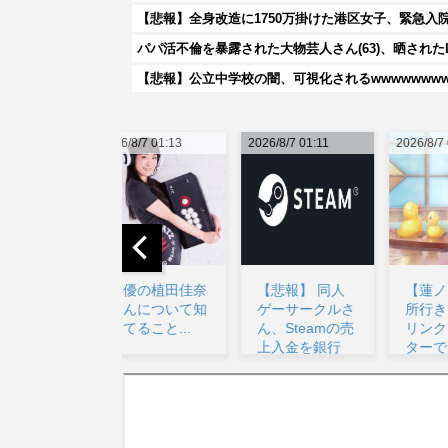
【悲報】全身改造に1750万掛けた港区女子、緊急入
パパ活不倫を暴露された大物芸人さん(63)、晒されたL
【悲報】公立中学校の闇、可視化されるwwwwwwwww
026/8/7 01:13
2026/8/7 01:11
2026/8/7 04:08
20
声優の植田佳奈
【悲報】 同人
【蓮ノ空】✕ 余
さんについて知
ゲーサークルさ
所行きお乳 ◯
ってること...
ん、Steamの売
リンクラフィル
上入金を銀行
ターで巨乳に見
に...
え...