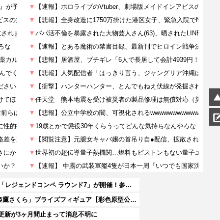
『ソニックレーシング クロスワールド』8/7本日より「レジェンドコンペ ラウンド7」が開催！参加者には「ソニックサマーステッカー」プレゼント
【春夏秋冬代行者 春の舞】フリュー「花葉雛菊」「姫鷹さくら」プライズフィギュア【彩色原型公開】
更新が3ヶ月間止まって消息不明に