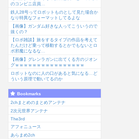
のコンビニ店員…
鉄人28号ってロボットものとして見た場合か
なり特異なフォーマットしてるよな
【画像】ガンダム好きな人ってこういうので
抜くの？
【ロボ雑談】旅をするタイプの作品を考えて
6/8/7 03:17
2026/8/7 02:41
2026/8/7 01:53
2026
たんだけど乗って移動するとかでもないとロ
ボ邪魔になるな…
【画像】グレンラガンに出てくる方のジオン
グｗｗｗｗｗｗｗｗｗｗｗｗｗｗｗｗ
ロボットなのに人の口があると気になる…ど
ういう原理で動いてるのか
東山奈央って可
【朗報】マリオ
【ドラゴンボー
こ
Bookmarks
いよな...
カート「1位弱
ル】カカロッ
さ
いです、ドリフ
ト、唐突に独身
う
2chまとめのまとめアンテナ
ト加速します、
煽りを初めてし
ｗ
2次元世界アンテナ
排気...
まう…...
The3rd
アフォニュース
あらまめ2ch