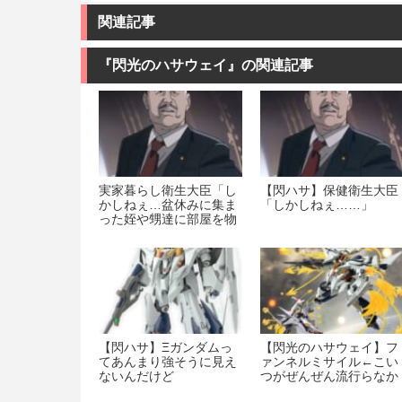
関連記事
『閃光のハサウェイ』の関連記事
実家暮らし衛生大臣「し
【閃ハサ】保健衛生大臣
かしねぇ…盆休みに集ま
「しかしねぇ……」
った姪や甥達に部屋を物
色された挙句奪われてし
まうのだから」
【閃ハサ】Ξガンダムっ
【閃光のハサウェイ】フ
てあんまり強そうに見え
ァンネルミサイル←こい
ないんだけど
つがぜんぜん流行らなか
った理由