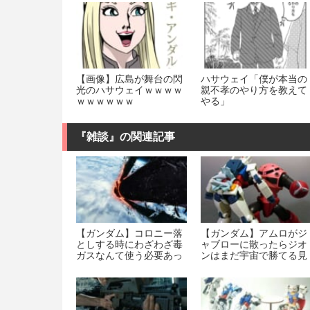
【画像】広島が舞台の閃
ハサウェイ「僕が本当の
光のハサウェイｗｗｗｗ
親不孝のやり方を教えて
ｗｗｗｗｗｗ
やる」
『雑談』の関連記事
【ガンダム】コロニー落
【ガンダム】アムロがジ
としする時にわざわざ毒
ャブローに散ったらジオ
ガスなんて使う必要あっ
ンはまだ宇宙で勝てる見
た？
込みある？