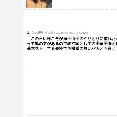
名前:
匿名
投稿日：2025/09/27(Sat) 17:03:38
「この言い様こそが海千山千のやりとりに慣れた
って地の文があるので政治家としての手練手管と
基本見下してる傲慢で危機感の無いバカとも言え