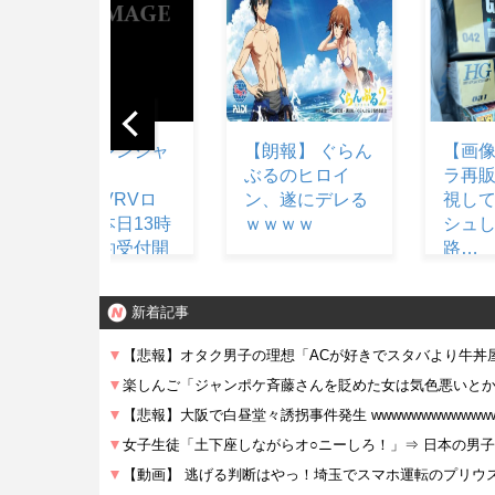
【朗報】 ぐらん
【画像】 ガンプ
【ガ
ぶるのヒロイ
ラ再販の列を無
販】 
ン、遂にデレる
視して開店ダッ
ライ
ｗｗｗｗ
シュした客の末
ムガン
路…
アク
ド」ほ
予約
新着記事