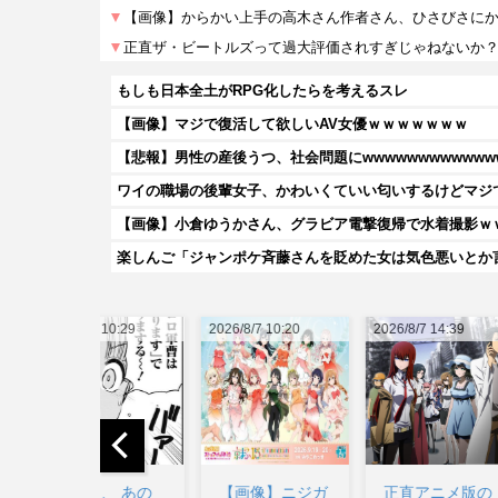
もしも日本全土がRPG化したらを考えるスレ
【画像】マジで復活して欲しいAV女優ｗｗｗｗｗｗｗ
【悲報】男性の産後うつ、社会問題にwwwwwwwwwwww
ワイの職場の後輩女子、かわいくていい匂いするけどマジ
【画像】小倉ゆうかさん、グラビア電撃復帰で水着撮影ｗ
7 10:29
2026/8/7 10:20
2026/8/7 14:39
2026/8/7
チ、 あの
【画像】ニジガ
正直アニメ版の
【画