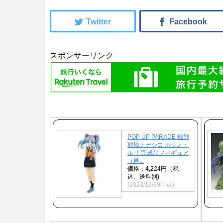
スポンサーリンク
POP UP PARADE 機動
戦艦ナデシコ ホシノ・
ルリ 完成品フィギュア
（再...
価格：4,224円（税
込、送料別)
(2023/12/30時点)