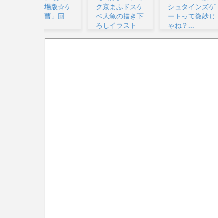
劇場版☆ケ
ク京まふドスケ
シュタインズゲ
未さ
曹」回...
ベ人魚の描き下
ートって微妙じ
ぎるw
ろしイラスト
ゃね？...
ライブ
【ラブ...