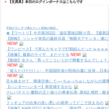
【文房具】本日のログインボーナスはこちらです
平穏が少しずつ壊れていく家族の物語。
★【ワートリ】今月第262話「遠征選抜試験Ⅱ⑤」【最新
【朗報】 ソシャゲ本気の最終兵器『無限大アナンタ』遂
NEW!
【ワンピース】 で死んだキャラで打順組んだったｗｗｗｗ
【画像】 最新のライザ、まだイケる
NEW!
【動画】女さん「男ってこういうので興奮するんでしょ？
NEW!
「盗人たけだけしい」中国国防省が防衛白書に反発…日本
NEW!
舌を絡ませて、唾液交換して── ちゅっちゅしながらの濃厚
【ハンターハンター】再登場するかな
クレバテスⅡ-魔獣の王と偽りの勇者伝承- 第4話 感想：
フィギュアの出来の良い悪いの基準ってどこで決まるの
【画像】NARUTO三大謎の一つ、「羅生門」とは一体何