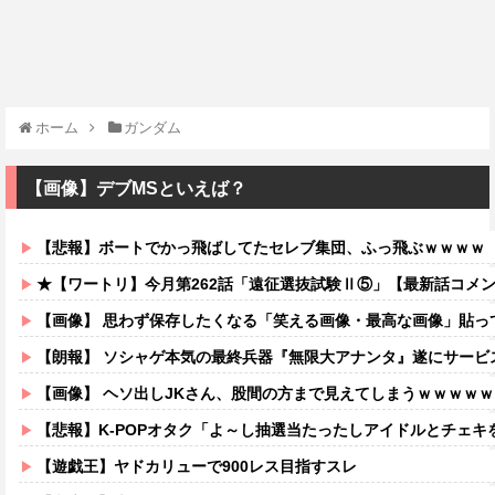
ホーム
ガンダム
【画像】デブMSといえば？
【悲報】ボートでかっ飛ばしてたセレブ集団、ふっ飛ぶｗｗｗｗ
★【ワートリ】今月第262話「遠征選抜試験Ⅱ⑤」【最新話コメ
【画像】 思わず保存したくなる「笑える画像・最高な画像」貼っ
【朗報】 ソシャゲ本気の最終兵器『無限大アナンタ』遂にサービ
【画像】 ヘソ出しJKさん、股間の方まで見えてしまうｗｗｗｗ
【悲報】K-POPオタク「よ～し抽選当たったしアイドルとチェ
【遊戯王】ヤドカリューで900レス目指すスレ