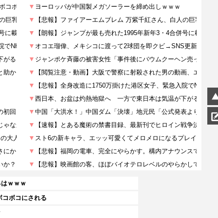
るはｗｗｗ
ボコボコにされる
な