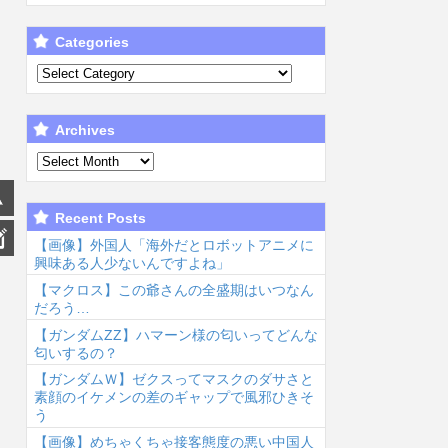
Categories
Archives
Recent Posts
【画像】外国人「海外だとロボットアニメに
興味ある人少ないんですよね」
【マクロス】この爺さんの全盛期はいつなん
だろう…
【ガンダムΖΖ】ハマーン様の匂いってどんな
匂いするの？
【ガンダムＷ】ゼクスってマスクのダサさと
素顔のイケメンの差のギャップで風邪ひきそ
う
【画像】めちゃくちゃ接客態度の悪い中国人