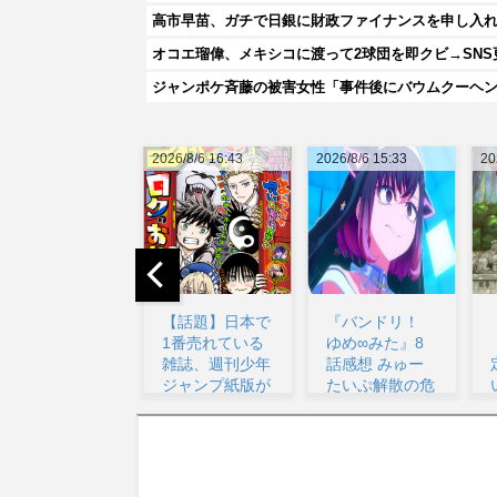
高市早苗、ガチで日銀に財政ファイナンスを申し入
オコエ瑠偉、メキシコに渡って2球団を即クビ→SNS
ジャンポケ斉藤の被害女性「事件後にバウムクーヘン売
026/8/6 16:43
2026/8/6 15:33
2026/8/6 15:19
20
【話題】日本で
『バンドリ！
【朗報】漫画家
1番売れている
ゆめ∞みた』8
「アニメ化決
雑誌、週刊少年
話感想 みゅー
定！？嬉し
ジャンプ紙版が
たいぷ解散の危
い！！」→「な
10...
機！...
んなんだよ...