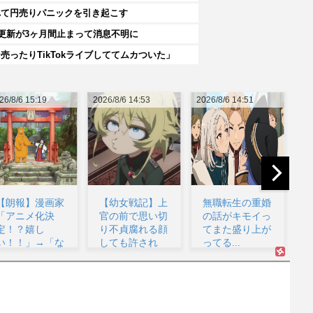
れて円売りパニックを引き起こす
更新が3ヶ月間止まって消息不明に
ったりTikTokライブしててムカついた」
26/8/6 14:53
2026/8/6 14:51
2026/8/6 19:59
【幼女戦記】上
無職転生の重婚
【アニメ】『ヤ
官の前で思い切
の話がキモイっ
ニねこ』の喫煙
り不貞腐れる顔
てまた盛り上が
や覚醒剤の注射
しても許され
ってる...
シーン、青少年
る...
への...