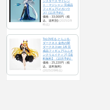
ンスターズ サイレン
ト・マジシャン 完成品
フィギュア[メガハウ
ス]《11月予約》
価格：33,000円（税
込、送料別)
(2025/2/9
時点)
ToLOVEる-とらぶる-
ダークネス 金色の闇
ダークネスver. 1/6 完
成品フィギュア[ユニオ
ンクリエイティブ]【送
料無料】《10月予約》
価格：25,220円（税
込、送料無料)
(2025/2/9時点)