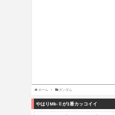
ホーム
ガンダム
やはりMk-Ⅱが1番カッコイイ