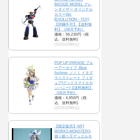
BIGSIZE MODEL グレ
ンダイザー オリジナル
カラーVer.
[EVOLUTION・TOY]
【同梱不可】【送料無
料】《08月予約》
価格：56,230円（税
込、送料無料)
(2025/2/9時点)
POP UP PARADE ブル
ーアーカイブ -Blue
Archive- ノノミ イタズ
ラ☆ストレート フィギ
ュア[グッドスマイルカ
ンパニー]【送料無料】
《08月予約》
価格：4,950円（税
込、送料無料)
(2025/2/9時点)
【限定販売】ART
WORKS MONSTERS
遊☆戯☆王デュエルモ