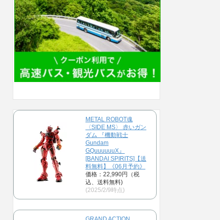
METAL ROBOT魂
〈SIDE MS〉 赤いガン
ダム 『機動戦士
Gundam
GQuuuuuuX』
[BANDAI SPIRITS]【送
料無料】《06月予約》
価格：22,990円（税
込、送料無料)
(2025/2/9時点)
GRAND ACTION