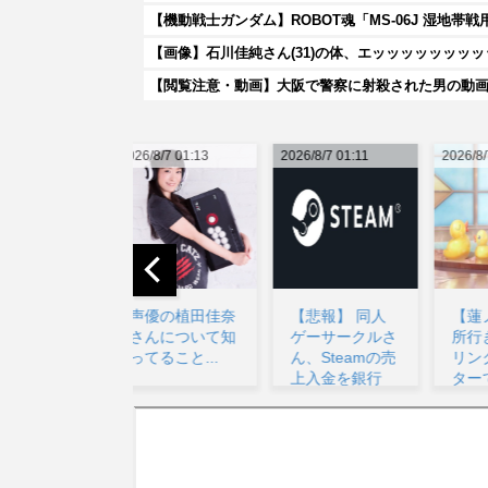
【画像】石川佳純さん(31)の体、エッッッッッッッ
026/8/7 01:13
2026/8/7 01:11
2026/8/7 04:08
20
声優の植田佳奈
【悲報】 同人
【蓮ノ空】✕ 余
さんについて知
ゲーサークルさ
所行きお乳 ◯
ってること...
ん、Steamの売
リンクラフィル
上入金を銀行
ターで巨乳に見
に...
え...