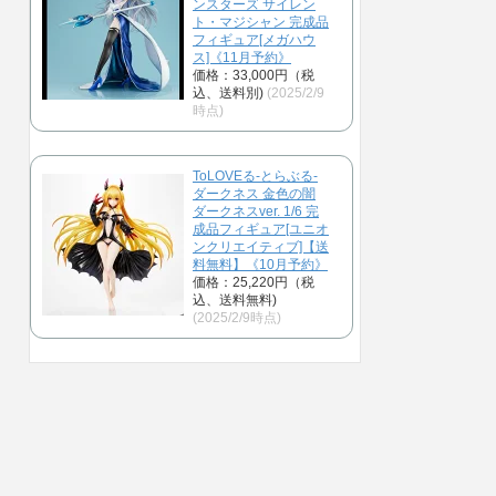
ンスターズ サイレン
ト・マジシャン 完成品
フィギュア[メガハウ
ス]《11月予約》
価格：33,000円（税
込、送料別)
(2025/2/9
時点)
ToLOVEる-とらぶる-
ダークネス 金色の闇
ダークネスver. 1/6 完
成品フィギュア[ユニオ
ンクリエイティブ]【送
料無料】《10月予約》
価格：25,220円（税
込、送料無料)
(2025/2/9時点)