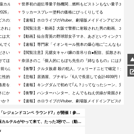
『ソニックレーシング クロスワールド』8/7本日より「レジェンドコンペ ラウンド7」が開催！参加者には「ソニックサマーステッカー」プレゼント
【閲覧注意】 メキシコの街中で生配信した結果…麻薬カルテルがやって来て、たった3秒で…（動画あり）
ｗ