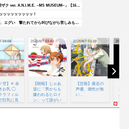
【機動戦士ガンダム】ROBOT魂「MS-06J 湿地帯戦用ザク ver. A.N.I.M.E. ~MS MUSEUM~」【16時プレバン受注開始】
ッッッッッッッッッッ！
【閲覧注意・動画】大阪で警察に射殺された男の動画、エグい 撃たれてから叫びながら苦しみもがいて死ぬ
26/8/7 03:43
2026/8/7 03:39
2026/8/7 03:17
202
【朗報】じゃあ
【悲報】最近の
【朗報】ワンダ
逆に「男からも
声優、個性が無
ンス作者、手描
愛
嫌われるヒロイ
い...
きアニメーショ
ン」って誰がい
ンを投稿...
るん...