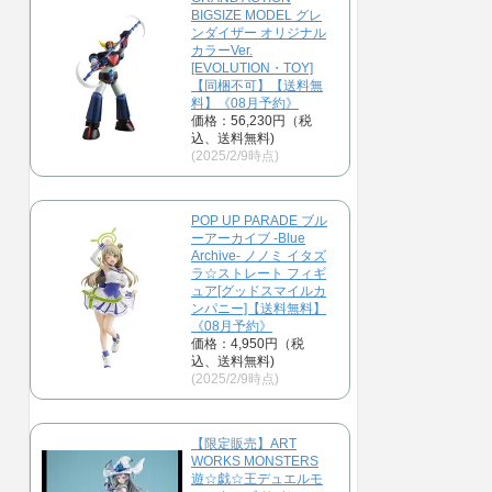
BIGSIZE MODEL グレ
ンダイザー オリジナル
カラーVer.
[EVOLUTION・TOY]
【同梱不可】【送料無
料】《08月予約》
価格：56,230円（税
込、送料無料)
(2025/2/9時点)
POP UP PARADE ブル
ーアーカイブ -Blue
Archive- ノノミ イタズ
ラ☆ストレート フィギ
ュア[グッドスマイルカ
ンパニー]【送料無料】
《08月予約》
価格：4,950円（税
込、送料無料)
(2025/2/9時点)
【限定販売】ART
WORKS MONSTERS
遊☆戯☆王デュエルモ