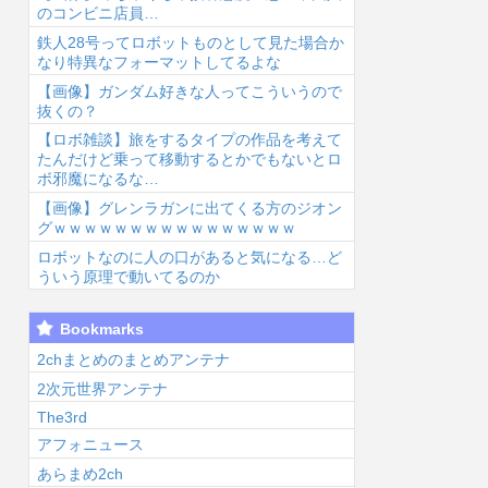
のコンビニ店員…
鉄人28号ってロボットものとして見た場合か
なり特異なフォーマットしてるよな
【画像】ガンダム好きな人ってこういうので
抜くの？
【ロボ雑談】旅をするタイプの作品を考えて
6/8/7 03:17
2026/8/7 02:41
2026/8/7 01:53
2026
たんだけど乗って移動するとかでもないとロ
ボ邪魔になるな…
【画像】グレンラガンに出てくる方のジオン
グｗｗｗｗｗｗｗｗｗｗｗｗｗｗｗｗ
ロボットなのに人の口があると気になる…ど
ういう原理で動いてるのか
東山奈央って可
【朗報】マリオ
【ドラゴンボー
こ
Bookmarks
いよな...
カート「1位弱
ル】カカロッ
さ
いです、ドリフ
ト、唐突に独身
う
2chまとめのまとめアンテナ
ト加速します、
煽りを初めてし
ｗ
2次元世界アンテナ
排気...
まう…...
The3rd
アフォニュース
あらまめ2ch