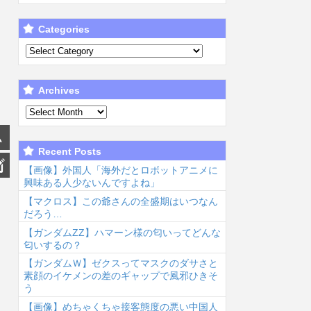
Categories
Archives
Recent Posts
【画像】外国人「海外だとロボットアニメに
興味ある人少ないんですよね」
【マクロス】この爺さんの全盛期はいつなん
だろう…
【ガンダムΖΖ】ハマーン様の匂いってどんな
匂いするの？
【ガンダムＷ】ゼクスってマスクのダサさと
素顔のイケメンの差のギャップで風邪ひきそ
う
【画像】めちゃくちゃ接客態度の悪い中国人