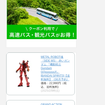
METAL ROBOT魂
〈SIDE MS〉 赤いガン
ダム 『機動戦士
Gundam
GQuuuuuuX』
[BANDAI SPIRITS]【送
料無料】《06月予約》
価格：22,990円（税
込、送料無料)
(2025/2/9時点)
GRAND ACTION