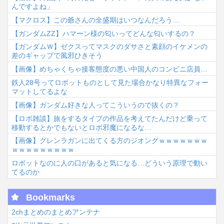
んですよね」
【マクロス】この爺さんの全盛期はいつなんだろう…
【ガンダムΖΖ】ハマーン様の匂いってどんな匂いするの？
【ガンダムＷ】ゼクスってマスクのダサさと素顔のイケメンの
差のギャップで風邪ひきそう
【画像】めちゃくちゃ接客態度の悪い中国人のコンビニ店員…
鉄人28号ってロボットものとして見た場合かなり特異なフォー
マットしてるよな
【画像】ガンダム好きな人ってこういうので抜くの？
【ロボ雑談】旅をするタイプの作品を考えてたんだけど乗って
移動するとかでもないとロボ邪魔になるな…
【画像】グレンラガンに出てくる方のジオングｗｗｗｗｗｗｗ
ｗｗｗｗｗｗｗｗｗ
ロボットなのに人の口があると気になる…どういう原理で動い
てるのか
Bookmarks
2chまとめのまとめアンテナ