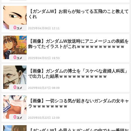
【ガンダムW】お前らが知ってる五飛のこと教えて
くれ
0
コメ
2025年04月06日 12:11
人物雑談
【画像】ガンダムW放送時にアニメージュの表紙を
飾ってたイラストがこれｗｗｗｗｗｗｗｗｗｗｗ
0
コメ
2025年04月02日 19:53
ネタ画像
【画像】ガンダムの博士を「スケベな産婦人科医」
で出力した結果ｗｗｗｗｗｗｗｗｗｗｗ
0
コメ
2025年03月27日 08:09
人物雑談
【画像】一切シコる気が起きないガンダムの女キャ
ラｗｗｗｗｗｗｗｗ
0
コメ
2025年03月22日 12:09
人物雑談
【ガンダムW】今思うとガンダムの中でも一番頭お