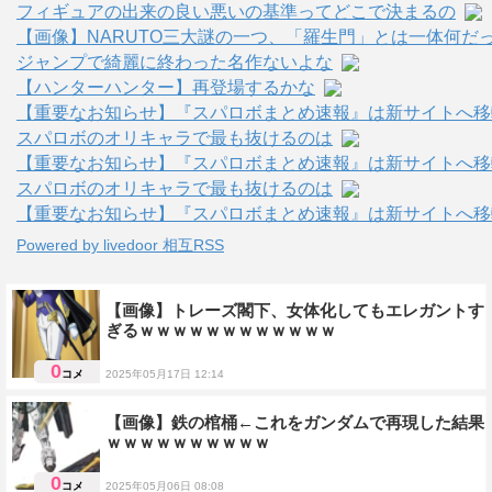
フィギュアの出来の良い悪いの基準ってどこで決まるの
【画像】NARUTO三大謎の一つ、「羅生門」とは一体何だ
ジャンプで綺麗に終わった名作ないよな
【ハンターハンター】再登場するかな
【重要なお知らせ】『スパロボまとめ速報』は新サイトへ移
スパロボのオリキャラで最も抜けるのは
【重要なお知らせ】『スパロボまとめ速報』は新サイトへ移
スパロボのオリキャラで最も抜けるのは
【重要なお知らせ】『スパロボまとめ速報』は新サイトへ移
Powered by livedoor 相互RSS
【画像】トレーズ閣下、女体化してもエレガントす
ぎるｗｗｗｗｗｗｗｗｗｗｗｗ
0
コメ
2025年05月17日 12:14
ネタ画像
【画像】鉄の棺桶←これをガンダムで再現した結果
ｗｗｗｗｗｗｗｗｗｗ
0
コメ
2025年05月06日 08:08
ガンダムＷ