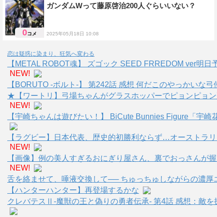
ガンダムWって藤原啓治200人ぐらいいない？
0
コメ
2025年05月18日 10:08
声優
恋は疑惑に染まり、狂気へ変わる
【METAL ROBOT魂】 ズゴック SEED FRREDOM 
NEW!
【BORUTO -ボルト-】 第242話 感想 何だこのやっかいな
★【ワートリ】弓場ちゃんがグラスホッパーでピョンピョン
NEW!
【宇崎ちゃんは遊びたい！】 BiCute Bunnies Figure「宇
【ラグビー】日本代表、歴史的初勝利ならず…オーストラリア
NEW!
【画像】例の美人すぎるおにぎり屋さん、裏でおっさんが握
NEW!
舌を絡ませて、唾液交換して── ちゅっちゅしながらの濃厚
【ハンターハンター】再登場するかな
クレバテスⅡ-魔獣の王と偽りの勇者伝承- 第4話 感想：敵