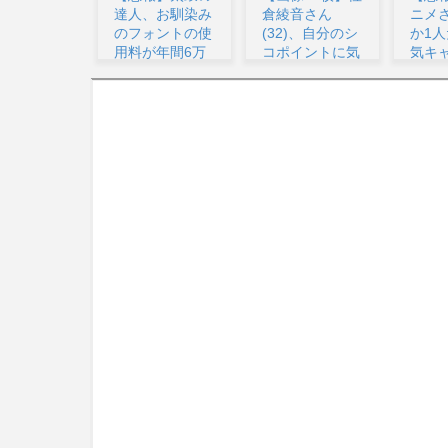
、お馴染み
倉綾音さん
ニメさん、何故
音(3
ォントの使
(32)、自分のシ
か1人だけ不人
シコ
が年間6万
コポイントに気
気キャラを追加
気がつ
.
が...
して...