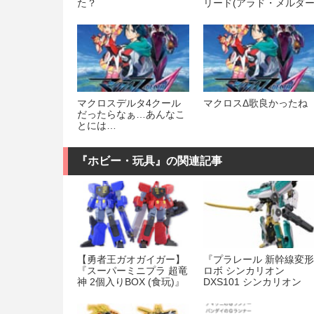
た？
リード(アラド・メルダ
ス機)』が本日発売！
マクロスデルタ4クール
マクロスΔ歌良かったね
だったらなぁ…あんなこ
とには…
『ホビー・玩具』の関連記事
【勇者王ガオガイガー】
『プラレール 新幹線変形
『スーパーミニプラ 超竜
ロボ シンカリオン
神 2個入りBOX (食玩)』
DXS101 シンカリオン
の再販が予約開始！
E5はやぶさ MkII』が明
発売！