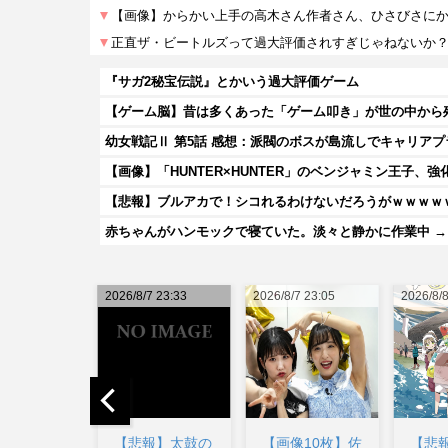
『サガ2秘宝伝説』とかいう過大評価ゲーム
幼女戦記Ⅱ 第5話 感想：派閥のボスが島流しでキャリア
【画像】「HUNTER×HUNTER」のベンジャミン王子、
【悲報】ブルアカで！シコれるわけないだろうがｗｗｗｗ
赤ちゃんがハンモックで寝ていた。淡々と静かに作業中 →
7 23:33
2026/8/7 23:05
2026/8/8 03:29
2026/8/8
報】太鼓の
【画像10枚】佐
【悲報】深夜ア
【画