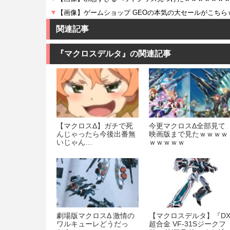
関連記事
『マクロスデルタ』の関連記事
【マクロスΔ】ガチで死
今更マクロスΔ全部見て
んじゃったら今後出番無
映画版まで見たｗｗｗｗ
いじゃん…
ｗｗｗｗｗ
劇場版マクロスΔ 激情の
【マクロスデルタ】『D
ワルキューレどうだっ
超合金 VF-31Sジークフ