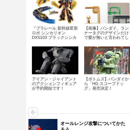
『プラレール 新幹線変形
【画像】バンダイ、ラン
ロボ シンカリオン
ナータグのデザインだけ
DXS103 ブラックシンカ
で愛が無いと言われてし
リオン オーガ』が予約開
まう…
始！
アイアン・ジャイアント
【ボトムズ】バンダイか
のアクションフィギュア
ら「HG スコープドッ
が予約開始です！
グ」発売決定！
オールレンジ攻撃についてかた
ろう