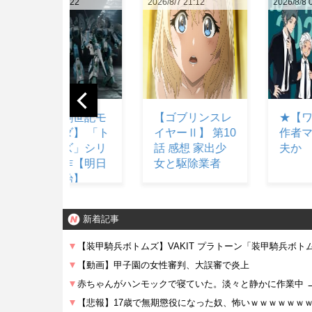
2026/8/7 21:12
2026/8/8 05:12
2026/8/8 
【ゴブリンスレ
★【ワートリ】
【フ
イヤーⅡ】 第10
作者マジで大丈
ン】 
話 感想 家出少
夫か
ロボ
女と駆除業者
3機
合体
るロ
新着記事