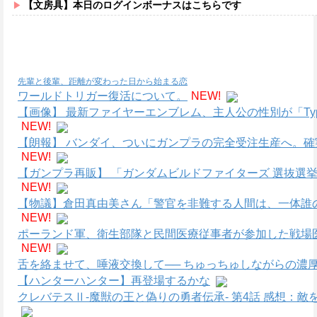
【文房具】本日のログインボーナスはこちらです
先輩と後輩、距離が変わった日から始まる恋
ワールドトリガー復活について。
NEW!
【画像】 最新ファイヤーエンブレム、主人公の性別が「Type
NEW!
【朗報】 バンダイ、ついにガンプラの完全受注生産へ。
NEW!
【ガンプラ再販】 「ガンダムビルドファイターズ 選抜選
NEW!
【物議】倉田真由美さん「警官を非難する人間は、一体誰
NEW!
ポーランド軍、衛生部隊と民間医療従事者が参加した戦場医
NEW!
舌を絡ませて、唾液交換して── ちゅっちゅしながらの濃厚
【ハンターハンター】再登場するかな
クレバテスⅡ-魔獣の王と偽りの勇者伝承- 第4話 感想：