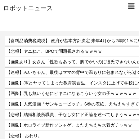
ロボットニュース
【食料品消費税減税】 政府が基本方針決定 来年4月から2年間1％に
【悲報】ヤニねこ、BPOで問題視されるｗｗｗｗ
【速報】みいちゃん、最後はママの背中で温もりに包まれながら逝
【画像】JKとヤッてしまった教育実習生、インスタに上げて学校に
【画像】乳も無いくせにビキニになるこういう女の子ｗｗｗｗｗｗ
【画像】人気漫画「サンキューピッチ」6巻の表紙、えちえちすぎ
【悲報】結婚相談所職員、子なし女にド正論を述べてしまうｗｗｗ
【画像】ホロライブ新作ソシャゲ、またえちえち水着ガチャｗｗ
【悲報】 おわり。