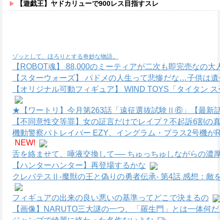
【遊戯王】ヤドカリューで900レス目指すスレ
ゾッとして、ほろりとする奇妙な物語。
【ROBOT魂】 88,000のミーティアが二次も即完売なの
【スターウォーズ】 パドメの人生って悲惨だな…子供は遺
【オリジナル可動フィギュア】 WIND TOYS「タイタン
★【ワートリ】今月第263話「遠征選抜試験Ⅱ⑥」【最新
【不同意性交等罪】女の証言だけでレイプ？不起訴6割の真
機動警察パトレイバー EZY、イングラム・プラス2号機がR
NEW!
舌を絡ませて、唾液交換して── ちゅっちゅしながらの濃厚
【ハンターハンター】再登場するかな
クレバテスⅡ-魔獣の王と偽りの勇者伝承- 第4話 感想：
フィギュアの出来の良い悪いの基準ってどこで決まるの
【画像】NARUTO三大謎の一つ、「羅生門」とは一体何