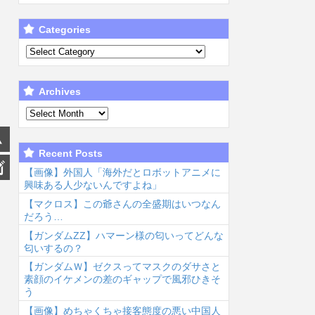
Categories
Archives
Recent Posts
【画像】外国人「海外だとロボットアニメに
興味ある人少ないんですよね」
【マクロス】この爺さんの全盛期はいつなん
だろう…
【ガンダムΖΖ】ハマーン様の匂いってどんな
匂いするの？
【ガンダムＷ】ゼクスってマスクのダサさと
素顔のイケメンの差のギャップで風邪ひきそ
う
【画像】めちゃくちゃ接客態度の悪い中国人