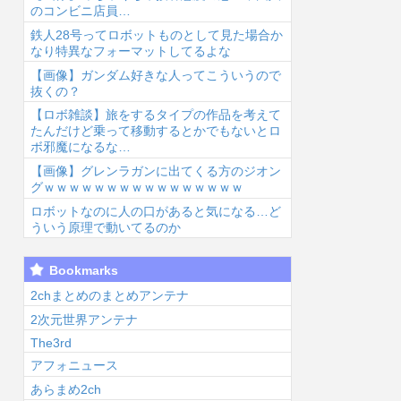
のコンビニ店員…
鉄人28号ってロボットものとして見た場合か
なり特異なフォーマットしてるよな
【画像】ガンダム好きな人ってこういうので
抜くの？
【ロボ雑談】旅をするタイプの作品を考えて
6/8/9 03:40
2026/8/9 03:35
2026/8/9 03:27
2026
たんだけど乗って移動するとかでもないとロ
ボ邪魔になるな…
【画像】グレンラガンに出てくる方のジオン
グｗｗｗｗｗｗｗｗｗｗｗｗｗｗｗｗ
ロボットなのに人の口があると気になる…ど
ういう原理で動いてるのか
【画像】へそ出
【物議】23年の
映画『8番出
【
Bookmarks
し月音こなさん
ベテラン彫り
口』が金曜ロー
こ
（こなち）【ラ
師、タトゥー客
ドショーにて放
ラ
2chまとめのまとめアンテナ
ブライブ！蓮ノ
の民度を辛辣に
送...
し
2次元世界アンテナ
】...
語る...
The3rd
アフォニュース
あらまめ2ch